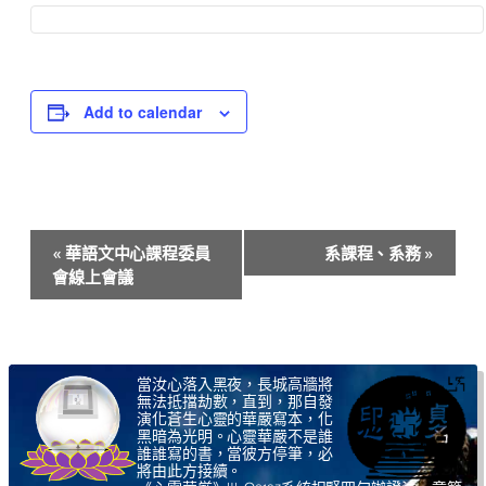
Add to calendar
Event
«
華語文中心課程委員
系課程、系務
»
Navigation
會線上會議
當汝心落入黑夜，長城高牆將
無法抵擋劫數，直到，那自發
演化蒼生心靈的華嚴寫本，化
黑暗為光明。心靈華嚴不是誰
誰誰寫的書，當彼方停筆，必
將由此方接續。