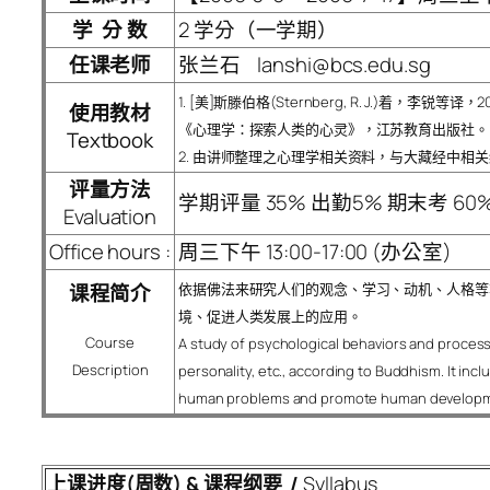
学 分 数
2 学分（一学期）
任课老师
张兰石 lanshi@bcs.edu.sg
1. [美]斯滕伯格(Sternberg, R. J.)着，李锐等译，2
使用教材
《心理学：探索人类的心灵》，江苏教育出版社。
Textbook
2. 由讲师整理之心理学相关资料，与大藏经中相
评量方法
学期评量 35% 出勤5% 期末考 60
Evaluation
Office hours :
周三下午 13:00-17:00 (办公室)
课程简介
依据佛法来研究人们的观念、学习、动机、人格等
境、促进人类发展上的应用。
Course
A study of psychological behaviors and processe
Description
personality, etc., according to Buddhism. It in
human problems and promote human developmen
上课进度(周数) & 课程纲要 /
Syllabus