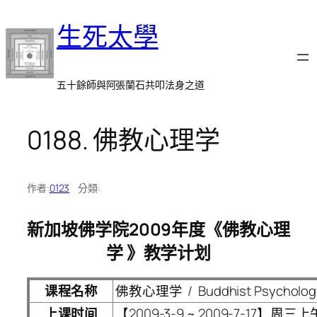
跳
生死太學
至
主
要
內
五十餘師與阿張蘭石共叩法身之道
容
0188. 佛教心理学
作者:
0123
分類:
新加坡佛学院2009年度《佛教心
理
学 》教学计划
课程名称
佛教心理学 / Buddhist Psycholog
上课时间
【2009-3-9 ~ 2009-7-17】周三上午 