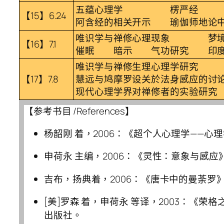
五蕴心理学 楞严经 禅
【15】6.24
阿含经的相关开示 瑜伽师地论
唯识学与禅修心理现象 梦境
【16】7.1
催眠 暗示 气功研究 印度
唯识学与禅修生理心理学研究
【17】7.8
慧远与鸠摩罗设关於法身感应的讨
现代心理学界对禅修者的实验研究
【参考书目 /References】
杨韶刚 着，2006：《超个人心理学——心
申荷永 主编，2006：《灵性：意象与感
吉布，扬典着，2006：《唐卡中的曼荼罗
[美]罗森 着，申荷永 等译，2003：《
出版社。