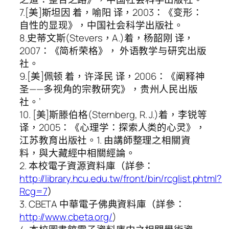
7.[美]斯坦因 着，喻阳 译，2003：《变形：
自性的显现》，中国社会科学出版社。
8.史蒂文斯(Stevers，A.)着，杨韶刚 译，
2007：《简析荣格》， 外语教学与研究出版
社。
9.[美]佩顿 着，许泽民 译，2006：《阐释神
圣——多视角的宗教研究》，贵州人民出版
社。’
10. [美]斯滕伯格(Sternberg, R. J.)着，李锐等
译，2005：《心理学：探索人类的心灵》，
江苏教育出版社。1. 由講師整理之相關資
料，與大藏經中相關經論。
2. 本校電子資源資料庫（詳參：
http://library.hcu.edu.tw/front/bin/rcglist.phtml?
Rcg=7
）
3. CBETA 中華電子佛典資料庫（詳參：
http://www.cbeta.org/
)