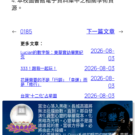
4. 本校圖書館電子資料庫中之相關學術資
源。
←
0185
下一篇文章
→
更多文章：
2026-08-
Lucian的數字盤：東華實幼畢業紀
念
03
2026-08-03
333！跟我一起玩！
2026-08-
花蓮需要的不是「行銷」「幸運」而
是「修行」
03
2026-08-03
台灣“十二化”占星圖
當汝心落入黑夜，長城高牆將
無法抵擋劫數，直到，那自發
演化蒼生心靈的華嚴寫本，化
黑暗為光明。心靈華嚴不是誰
誰誰寫的書，當彼方停筆，必
將由此方接續。
《心霊華厳》Ψ-Ω
系統扣緊四句辦證法，章節