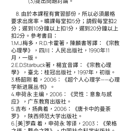
(3)提出問題討論。
8. 由於本課程有實習部份，所以必須嚴格
要求出席率。曠課每堂扣5分；請假每堂扣2
分；遲到10分鐘以上扣1分，遲到20分鐘以上
扣2分。參考書目：
1.M.J.梅多，R.D.卡霍著，陳麟書等譯：《宗教
心理學》，四川：人民出版社，1990年11
月，一版。
2.E.D.Starbuck著，楊宜音譯：《宗教心理
學》，臺北：桂冠出版社，1997年，初版。
3.杨韶刚 着，2006：《超个人心理学——心理
学新进展丛书》。
4.申荷永 主编，2006：《灵性：意象与感
应》，广东教育出版社。
5.吉布，扬典着，2006：《唐卡中的曼荼
罗》，陕西师范大学出版社。
6.[美]罗森 着，申荷永 等译，2003：《荣格
之道：整合之路》，中国社会科学出版社。