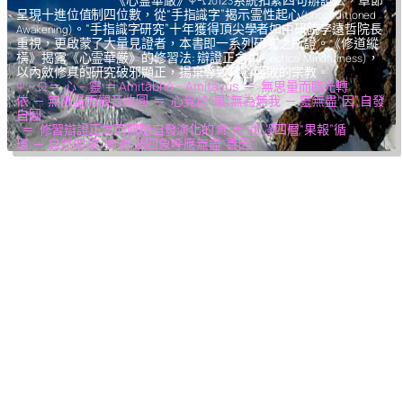
0123
呈現十進位值制四位數，從“手指識字”揭示霊性起心
(Unconditioned
。“手指識字研究”十年獲得頂尖學者如中研院李遠哲院長
Awakening)
重視，更啟蒙了大量見證者，本書即一系列研究之所證。《修道縱
橫》揭露《心霊華厳》的修習法: 辯證正念
，
(Dialectical Mindfulness)
以內斂修真的研究破邪顯正，揚棄導致核心腐敗的宗教。
Ψ – Ω ＝ 心 – 靈 ＝ Amitābhā – Amitāyus ＝ 無思量而臨光轉
依 ─ 無限量而觀音收圓 ＝ 心覺於“果”,無為無我 ─ 靈無盡“因”,自發
自圓
＝ 修習辯證正念而體驗自發演化的
氣,光,我,凈
四層“果報”循
環 ─ 自然如
復,坤,乾,逅
四象呼應無盡“善因”