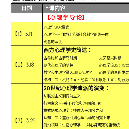
日期
上课内容
【心 理 学 导 论】
心理学SOR模式
【1】3.11
心理学——自然科学和社会科学的统一体
观念的演变
西方心理学史简述：
古希腊和古罗马时期 文艺复兴时期
【2】3.18
现代心理学的萌芽 心理学流派：19世纪
哲学和生理学融入现代心理学 心理学的早期发展
结构主义、机能主义、经验主义和联想主义：对行为
20世纪心理学流派的演变：
从联想主义到行为主义
行为主义——关于强化和消退的研究
格式塔式心理学：整体大于部分之和
认知主义：重新回到心理活动的研究上来
【3】3.25
前沿领域：生物心理学——对心身研究的重新统一