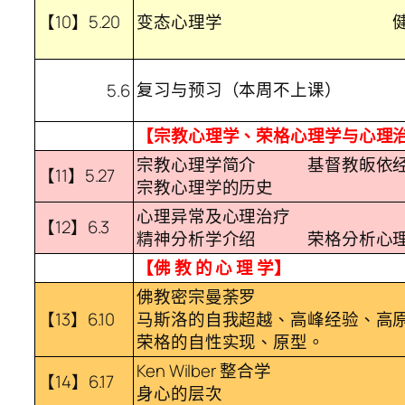
【10】5.20
变态心理学 健康
复习与预习（本周不上课）
5.6
【宗教心理学、荣格心理学与心理
宗教心理学简介 基督教皈依经
【11】5.27
宗教心理学的历史
心理异常及心理治疗
【12】6.3
精神分析学介绍 荣格分析心理
【佛 教 的 心 理 学】
佛教密宗曼荼罗
【13】6.10
马斯洛的自我超越、高峰经验、高
荣格的自性实现、原型。
Ken Wilber 整合学
【14】6.17
身心的层次