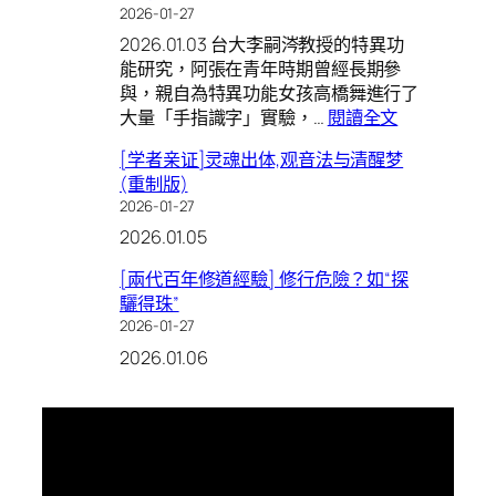
2026-01-27
2026.01.03 台大李嗣涔教授的特異功
能研究，阿張在青年時期曾經長期參
與，親自為特異功能女孩高橋舞進行了
:
大量「手指識字」實驗，…
閱讀全文
參
[学者亲证]灵魂出体,观音法与清醒梦
與
(重制版)
李
2026-01-27
嗣
2026.01.05
涔
特
[兩代百年修道經驗] 修行危險？如“探
異
驪得珠”
功
2026-01-27
能
2026.01.06
實
驗
心
得:
真
妄