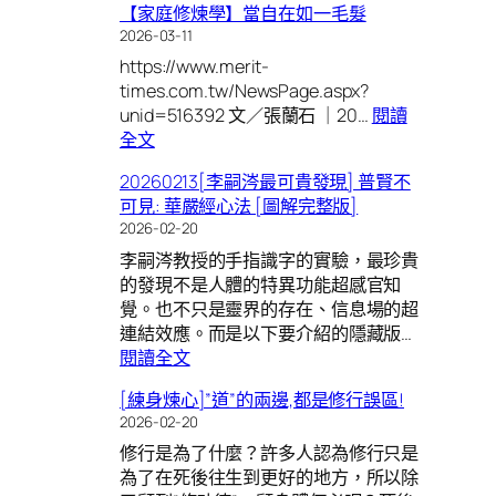
【家庭修煉學】當自在如一毛髮
2026-03-11
https://www.merit-
times.com.tw/NewsPage.aspx?
unid=516392 文／張蘭石 ｜20…
閱讀
:
全文
【家
20260213[李嗣涔最可貴發現] 普賢不
庭
可見: 華嚴經心法 [圖解完整版]
修
2026-02-20
煉
李嗣涔教授的手指識字的實驗，最珍貴
學】
的發現不是人體的特異功能超感官知
當
覺。也不只是靈界的存在、信息場的超
自
連結效應。而是以下要介紹的隱藏版…
在
:
閱讀全文
如
20260213[李
一
[練身煉心]”道”的兩邊,都是修行誤區!
嗣
毛
2026-02-20
涔
髮
修行是為了什麼？許多人認為修行只是
最
為了在死後往生到更好的地方，所以除
可