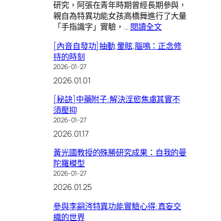
研究，阿張在青年時期曾經長期參與，
親自為特異功能女孩高橋舞進行了大量
:
「手指識字」實驗，…
閱讀全文
李
[內音自發功]抽動,暈眩,腦鳴：正念修
嗣
持的時刻
涔
2026-01-27
+老
2026.01.01
莊:
世
[秘訣]中藥附子:解決淫慾焦慮其實不
界
須壓抑
是
2026-01-27
真
2026.01.17
妄
交
黃光國教授的殊勝研究成果：自我的曼
織
陀羅模型
的
2026-01-27
2026.01.25
參與李嗣涔特異功能實驗心得:真妄交
織的世界