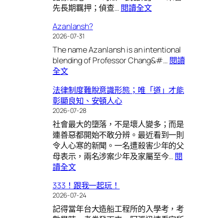
:
先長期羈押；偵查…
閱讀全文
是
台
「行
Azanlansh?
灣
銷」
2026-07-31
“十
「幸
The name Azanlansh is an intentional
二
運」
blending of Professor Chang&#…
閱讀
化”
而
:
全文
占
是
Azanlansh?
星
「修
法律制度難脫意識形態；唯「道」才能
圖
行」
彰顯良知、安頓人心
2026-07-28
社會最大的墮落，不是壞人變多；而是
連善惡都開始不敢分辨。最近看到一則
令人心寒的新聞。一名遭殺害少年的父
母表示，兩名涉案少年及家屬至今…
閱
:
讀全文
法
333！跟我一起玩！
律
2026-07-24
制
記得當年台大造船工程所的入學考，考
度