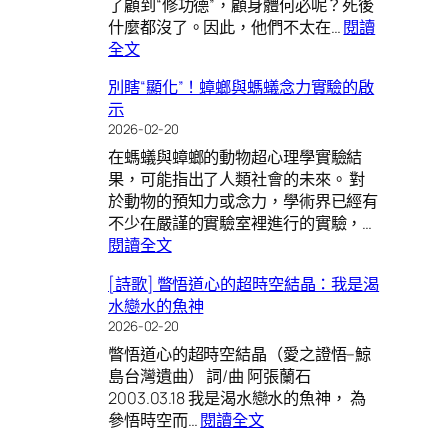
了顧到“修功德”，顧身體何必呢？死後
貴
什麼都沒了。因此，他們不太在…
閱讀
發
:
全文
現]
[練
普
別瞎“顯化”！蟑螂與螞蟻念力實驗的啟
身
賢
示
煉
不
2026-02-20
心]”
可
在螞蟻與蟑螂的動物超心理學實驗結
道”
見:
果，可能指出了人類社會的未來。 對
的
華
於動物的預知力或念力，學術界已經有
兩
嚴
不少在嚴謹的實驗室裡進行的實驗，…
邊,
經
:
閱讀全文
都
心
別
是
法
[詩歌] 瞥悟道心的超時空結晶：我是渴
瞎
修
[圖
水戀水的魚神
“顯
行
解
2026-02-20
化”！
誤
完
瞥悟道心的超時空結晶（愛之證悟–鯨
蟑
區!
整
島台灣遺曲） 詞/曲 阿張蘭石
螂
版]
2003.03.18 我是渴水戀水的魚神， 為
與
:
參悟時空而…
閱讀全文
螞
[詩
蟻