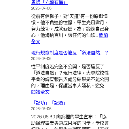
恩師「亢龍有悔」
感
的
2026-07-06
情
因
從前有個獅子，對“天道”有一份原鄉憧
的
與
憬。他不負這份憧憬，畢生光風霽月，
人
果
努力練功，成就斐然。為了鍛煉自己身
生
心，他海納百川，讓任何的仙妖…
閱讀
象
:
全文
程
恩
現行規章制度是否違反「道法自然」？
師
2026-07-06
「亢
性平制度若完全不公開，是否違反了
龍
「道法自然」？現行法律，大專院校性
有
平會的調查報告與處分結果是不能公開
悔」
的，理由是，保護當事人隱私、避免…
:
閱讀全文
現
「記功」「記過」
行
2026-07-06
規
2026.06.30 向系裡的學生宣布：「協
章
助辦理畢業專題成果展的同學，學校會
制