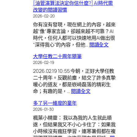
[油管演算法決定你信什麼?] AI時代需
歌]
念
改變的閱讀習慣
瞥
力
2026-02-20
悟
實
你有沒有發現，現在網上的內容，越來
道
驗
越“像”專家言論，卻越來越不可靠？AI
心
的
時代，任何人都可以快速地用AI做出很
的
啟
:
“深得我心”的內容，但他…
閱讀全文
超
示
[油
時
大學任教二十周年隨筆
管
空
2026-02-19
演
結
2026.02.19 10:55 今朝，正好大學任教
算
晶：
二十周年。反觀前塵，結交了許多真摯
法
我
暖心的道友，都是嵚崎磊落的精彩生
決
是
:
命；有趣的是，…
閱讀全文
定
渴
大
你
水
多了另一維度的童年
學
信
戀
2026-01-30
任
什
水
楓葉小精靈： 我以為我的人生就此順
教
麼?]
的
遂，但結果我又不小心卡住了：如果我
二
AI
魚
小時候沒有瘋狂學習，連寒暑假都在複
十
時
神