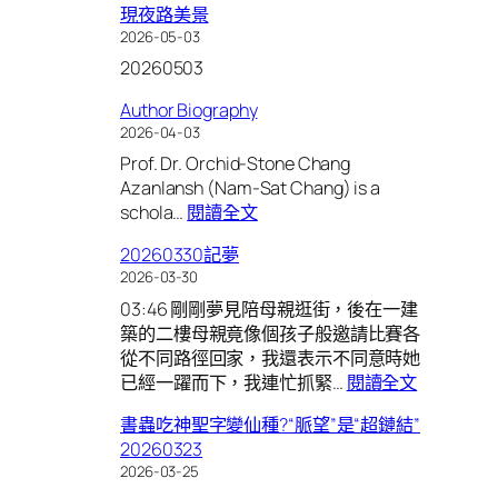
現夜路美景
2026-05-03
20260503
Author Biography
2026-04-03
Prof. Dr. Orchid-Stone Chang
Azanlansh (Nam-Sat Chang) is a
:
schola…
閱讀全文
Author
20260330記夢
Biography
2026-03-30
03:46 剛剛夢見陪母親逛街，後在一建
築的二樓母親竟像個孩子般邀請比賽各
從不同路徑回家，我還表示不同意時她
:
已經一躍而下，我連忙抓緊…
閱讀全文
2026033
書蟲吃神聖字變仙種?“脈望”是“超鏈結”
記
20260323
夢
2026-03-25