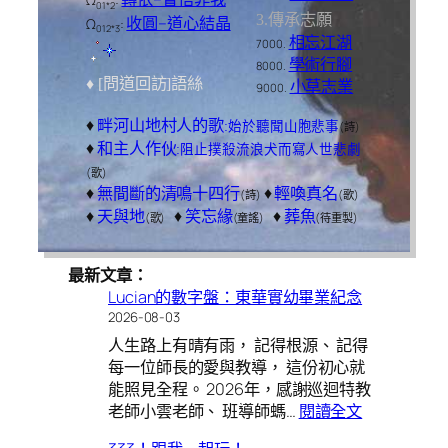
Ω
:
01*2
3.傳承志願
收圓–道心結晶
Ω
:
012*3
相忘江湖
7000.
學術行腳
8000.
小草志業
♦ [問道回訪]語絲
9000.
♦
畔河山地村人的歌
:始於聽聞山胞悲事
(詩)
♦
和主人作伙
:阻止撲殺流浪犬而寫人世悲劇
(歌)
♦
♦
無間斷的清鳴十四行
輕喚真名
(詩)
(歌)
♦
♦
♦
天與地
笑忘緣
葬魚
(歌)
(童謠)
(待重製)
最新文章：
Lucian的數字盤：東華實幼畢業紀念
2026-08-03
人生路上有晴有雨， 記得根源、 記得
每一位師長的愛與教導， 這份初心就
能照見全程。 2026年，感謝巡迴特教
:
老師小雲老師、 班導師螞…
閱讀全文
Lucian