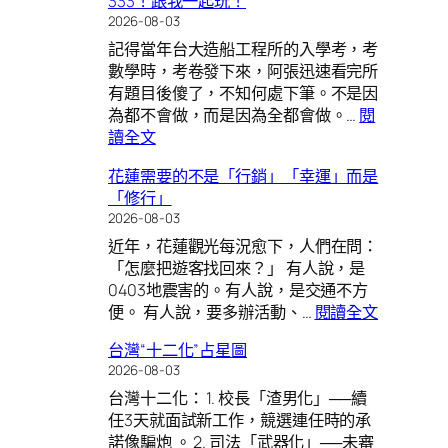
333！跟我一起玩！
的
2026-08-03
數
記得當年台大造船工程所的入學考，考
字
數學時，考卷發下來，阿張迅速看完所
盤：
有題目後傻了，不知何處下筆。不是因
東
為都不會做，而是因為全都會做。…
閱
華
:
讀全文
實
333！
幼
花蓮需要的不是「行銷」「幸運」而是
跟
畢
「修行」
我
業
2026-08-03
一
紀
近年，花蓮觀光每況愈下，人們在問：
起
念
「怎麼把遊客找回來？」 有人說，是
玩！
0403地震害的。有人說，是交通不方
:
便。 有人說，要多辦活動、…
閱讀全文
花
台灣“十二化”占星圖
蓮
2026-08-03
需
台灣十二化： 1. 校長「渣男化」──續
要
任3天就面試新工作，競選連任時的承
的
諾像騙炮 。 2. 司法「武器化」──未審
不