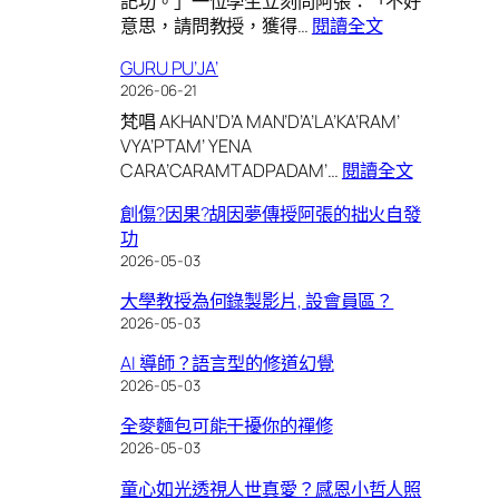
記功。」一位學生立刻問阿張：「不好
度
:
意思，請問教授，獲得…
閱讀全文
是
「記
否
GURU PU’JA’
功」
違
2026-06-21
「記
反
梵唱 AKHAN’D’A MAN’D’A’LA’KA’RAM’
過」
「道
VYA’PTAM’ YENA
法
:
CARA’CARAMTADPADAM’…
閱讀全文
自
GURU
然」？
創傷?因果?胡因夢傳授阿張的拙火自發
PU’JA’
功
2026-05-03
大學教授為何錄製影片, 設會員區？
2026-05-03
AI 導師？語言型的修道幻覺
2026-05-03
全麥麵包可能干擾你的禪修
2026-05-03
童心如光透視人世真愛？感恩小哲人照