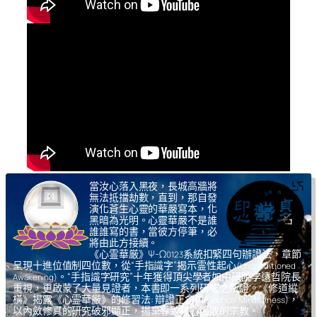
當汝心落入黑夜，長城高牆將
無法抵擋劫數，直到，那自發
演化蒼生心靈的華嚴寫本，化
黑暗為光明。心靈華嚴不是誰
誰誰寫的書，當彼方停筆，必
將由此方接續。
《心霊華厳》Ψ-Ω
系統扣緊四句辦證法，章節
0123
呈現十進位值制四位數，從“手指識字”揭示霊性起心
(Unconditioned
。“手指識字研究”十年獲得頂尖學者如中研院李遠哲院長
Awakening)
重視，更啟蒙了大量見證者，本書即一系列研究之所證。《修道縱
橫》揭露《心霊華厳》的修習法: 辯證正念
，
(Dialectical Mindfulness)
以內斂修真的研究破邪顯正，揚棄導致核心腐敗的宗教。