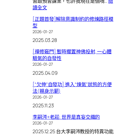
習跟預習課業，也許我現在是個啃…
閱
周
代
:
讀全文
年
需
多
隨
改
[正題首發]解除意識制約的修煉路徑模
了
筆
變
型
另
的
2026-01-27
一
閱
2025.03.28
維
讀
度
習
[禪修竅門] 暫時擱置神佛投射, 一心體
的
慣
驗氣的自發性
童
2026-01-27
年
2025.04.09
[“欠伸”自發功] 進入“煉氣”狀態的方便
法(親身示範)
2026-01-27
2025.11.23
李嗣涔+老莊: 世界是真妄交織的
2026-01-27
2025.12.25 台大李嗣涔教授的特異功能