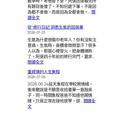
數學時，考卷發下來，阿張迅速看完所
難
有題目後傻了，不知何處下筆。不是因
脫
為都不會做，而是因為全都會做。…
閱
意
:
讀全文
識
333！
形
從“修行日記”洞悉生氣的因與果
跟
態；
2026-07-23
我
唯
生氣為什麼很傷中老年人？你有沒有注
一
「道」
意過，生氣時，身體會微微冒汗？很多
起
才
人以為，那是心裡發火，把身體燒熱
玩！
能
了。阿張四十年前的修行宗門，要求…
彰
:
閱讀全文
顯
從
良
重感情的人生象程
“修
知、
2026-07-06
行
安
2026.06.24這天象程在學校鬧情緒，
日
頓
後來聽說是不願意收拾畫筆一直敲桌
記”
人
子，同一時間象程爸爸不知道他鬧情
洞
心
緒，只是正常去接他放學，卻…
閱讀全
悉
:
文
生
重
氣