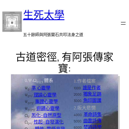
跳
生死太學
至
主
要
內
五十餘師與阿張蘭石共叩法身之道
容
古道密徑, 有阿張傳家
寶:
0.Ψ-Ω
體系
1.作者檔案
0123
誰是作者
準 心靈學
Ψ
:
1000.
0
獨象足跡
理論心靈學
2000.
Ψ
:
0*1
魚印圖讖
事證心靈學
3000.
Ψ
:
01*2
迴饋心靈學
2.皈大悲憫
Ψ
:
012*3
革命詩集
炁化–自然原型
4000.
Ω
:
0
曲盡詩傳
性起–自發演化
5000.
Ω
:
0*1
焚詩詩學
6000.
轉依–瞥悟非我