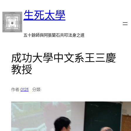
跳
生死太學
至
主
要
內
五十餘師與阿張蘭石共叩法身之道
容
成功大學中文系王三慶
教授
作者:
0123
分類: