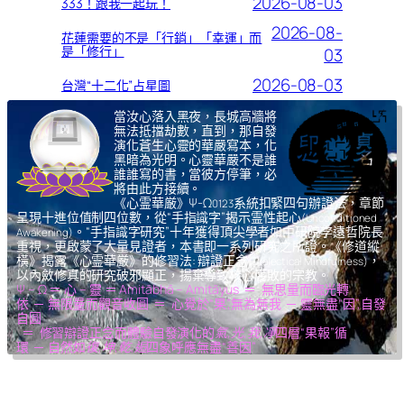
2026-08-03
333！跟我一起玩！
2026-08-
花蓮需要的不是「行銷」「幸運」而
是「修行」
03
2026-08-03
台灣“十二化”占星圖
當汝心落入黑夜，長城高牆將
無法抵擋劫數，直到，那自發
演化蒼生心靈的華嚴寫本，化
黑暗為光明。心靈華嚴不是誰
誰誰寫的書，當彼方停筆，必
將由此方接續。
《心霊華厳》Ψ-Ω
系統扣緊四句辦證法，章節
0123
呈現十進位值制四位數，從“手指識字”揭示霊性起心
(Unconditioned
。“手指識字研究”十年獲得頂尖學者如中研院李遠哲院長
Awakening)
重視，更啟蒙了大量見證者，本書即一系列研究之所證。《修道縱
橫》揭露《心霊華厳》的修習法: 辯證正念
，
(Dialectical Mindfulness)
以內斂修真的研究破邪顯正，揚棄導致核心腐敗的宗教。
Ψ – Ω ＝ 心 – 靈 ＝ Amitābhā – Amitāyus ＝ 無思量而臨光轉
依 ─ 無限量而觀音收圓 ＝ 心覺於“果”,無為無我 ─ 靈無盡“因”,自發
自圓
＝ 修習辯證正念而體驗自發演化的
氣,光,我,凈
四層“果報”循
環 ─ 自然如
復,坤,乾,逅
四象呼應無盡“善因”