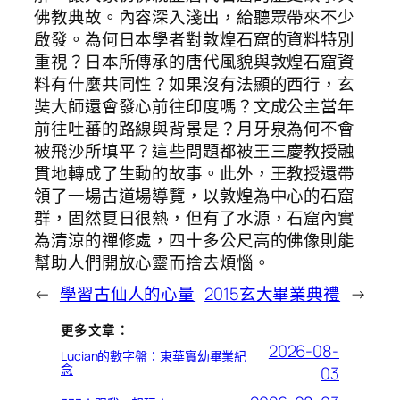
佛教典故。內容深入淺出，給聽眾帶來不少
啟發。為何日本學者對敦煌石窟的資料特別
重視？日本所傳承的唐代風貌與敦煌石窟資
料有什麼共同性？如果沒有法顯的西行，玄
奘大師還會發心前往印度嗎？文成公主當年
前往吐蕃的路線與背景是？月牙泉為何不會
被飛沙所填平？這些問題都被王三慶教授融
貫地轉成了生動的故事。此外，王教授還帶
領了一場古道場導覽，以敦煌為中心的石窟
群，固然夏日很熱，但有了水源，石窟內實
為清涼的禪修處，四十多公尺高的佛像則能
幫助人們開放心靈而捨去煩惱。
←
學習古仙人的心量
2015玄大畢業典禮
→
更多文章：
2026-08-
Lucian的數字盤：東華實幼畢業紀
念
03