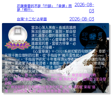
2026-08-
花蓮需要的不是「行銷」「幸運」而
是「修行」
03
2026-08-03
台灣“十二化”占星圖
當汝心落入黑夜，長城高牆將
無法抵擋劫數，直到，那自發
演化蒼生心靈的華嚴寫本，化
黑暗為光明。心靈華嚴不是誰
誰誰寫的書，當彼方停筆，必
將由此方接續。
《心霊華厳》Ψ-Ω
系統扣緊四句辦證法，章節
0123
呈現十進位值制四位數，從“手指識字”揭示霊性起心
(Unconditioned
。“手指識字研究”十年獲得頂尖學者如中研院李遠哲院長
Awakening)
重視，更啟蒙了大量見證者，本書即一系列研究之所證。《修道縱
橫》揭露《心霊華厳》的修習法: 辯證正念
，
(Dialectical Mindfulness)
以內斂修真的研究破邪顯正，揚棄導致核心腐敗的宗教。
Ψ – Ω ＝ 心 – 靈 ＝ Amitābhā – Amitāyus ＝ 無思量而臨光轉
依 ─ 無限量而觀音收圓 ＝ 心覺於“果”,無為無我 ─ 靈無盡“因”,自發
自圓
＝ 修習辯證正念而體驗自發演化的
氣,光,我,凈
四層“果報”循
環 ─ 自然如
復,坤,乾,逅
四象呼應無盡“善因”