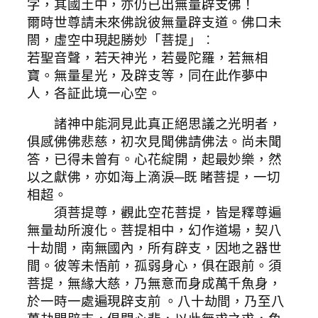
字，其國土中，亦仍已出無量辟支佛！
爾時世尊請未來佛說彼無量辟支道。佛口未
閤，虛空中現起勝妙「菩提」︰
若聖音聲，若天神光，若曼陀羅，若無相
寶。無量星光，及辟支等，同在此作夢中
人，各証此境一心空。
諸神中能洞見此真正絕思議之光明者，
俱感佛佛悲慈，初次見聞佛請佛法。尚未聞
答，已得未曾有。心花綻開，起最妙樂，然
以之獻佛，亦如海上滴淚─既 睹菩提，一切
相超。
須菩提尊，觀此空花菩提，皆是釋尊遍
無量劫所渡化。菩提相中，幻作道場，契八
十劫間，南無國內，所有辟支，因地之器世
間。彼等未悟前，孤弱身心，俱在跟前。須
菩提，無緣大慈，乃無意而身成萬千魚身，
於一時一處遍現辟支前 。八十劫間，乃至八