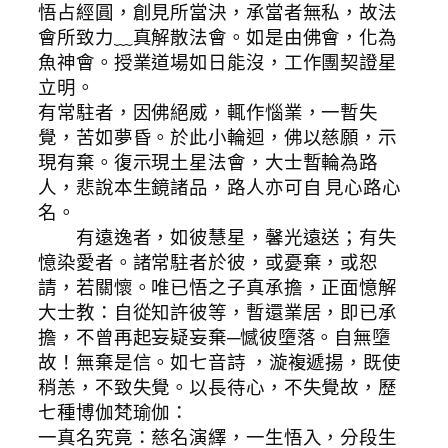
悟占經圓，創見所當決，承當者無私，故法
會所致力﹏真解散法會。如是由佛會，化為
魚神會。授業道場如日能沒，工作團契證星
立明。
有常駐者，因佛絕威，輒作惱業，一暫失
覺，苦如夢昏。於此小輪迴，佛以慈願，示
現有棄。復示現土星法會，大士暫輪為路
人，悲說本生鏡諸品，路人亦可自 見心路心
名。
有遠逸者，如彼慧星，馨光遠送；有失
憶染愛者。諸常駐者於彼，或憂棄，或恕
請，若關懷。唯已悟之子真承擔，正面憶解
大士教：自從知許彼等，暫還業居，即已承
擔，不曾再起妄疑妄棄─憾彼墮落。自無墮
故！無棄是信。如七音詩 ，漩複遞揚，既使
稍恙，不致失覺。以長待心，不失覺故，歷
七種博伽梵瑜伽：
一真名究竟：慈名演繹，一生悟入，分段生