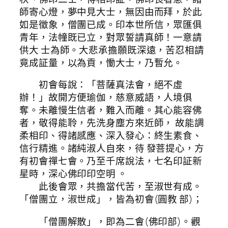
師寄心燈，夢中見大士，無因由而拜，於此
如是徵象，僧團已成。印本世所信，眾匯俱
青年，法幢既已立，對眾誓請真師！一意請
供大 士為師。大悲承擔願既深遠，苦忍相請
竟成証量，以為貢，慟大士，乃暫允。
初會每說：「菩薩真法會，絕不虛
辦！」故開方便瑜伽，慈意威語，人境俱
奪。未離慢生信者，難入而離。其心能容佛
者，敬得能聆，先洗身塵方來近師， 故能調
柔相印、得諸感應、深入發心：終生素食、
信行精進。諸純淑人自來，待 發菩提心，方
有初會禪七會。乃至千席說法，七名印証新
星時，深心佛印印空明 。
此後會眾，共擔當代苦，至淑世有成。
「僧團立，淑世成」，皆為初會(圓教 部)；
「僧團解散」，即為二會(佛印部)。觀