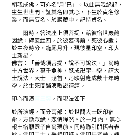
朝我成佛，可亦名”月”已」。以此無我緣起，
生生世世間，証其名即其心，下生於貞名修
業，而無妄名。於巖藏中，記持貞名。
爾時，答法座上須菩提，藉彼宿世巖藏
因緣，碑巖經四，於彼墓碑前，死彼心識；
於中夜時分，龍尾月升，現彼星印空，印大
士新星。
佛言︰「善哉須菩提，說不可說法。」爾時
十方世界，萬千魚神，聚成卍字中空，請大
士說法。大士一涵首，乃映射應成數十年時
空，於生死間鋪演敷說禪經。
印心而演
第三契
，而現法如下
於所演經，而分兩部：於世間大士既印宿
命，方斷眾緣，悲情釋然。於一月 內，無心
報土宿願眾子自爾現前。同時聯引開悟者春
秋、佛印二士，得相印証。佛印長者慧，諸