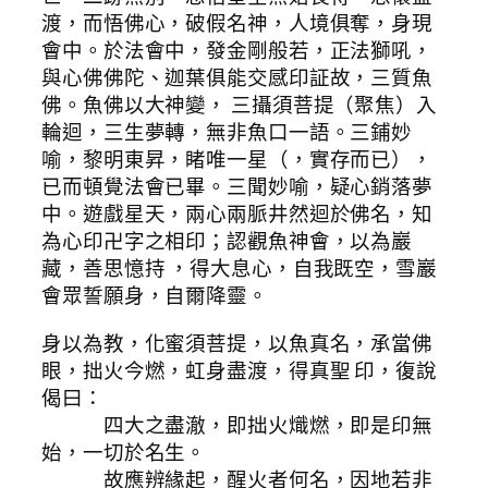
渡，而悟佛心，破假名神，人境俱奪，身現
會中。於法會中，發金剛般若，正法獅吼，
與心佛佛陀、迦葉俱能交感印証故，三質魚
佛。魚佛以大神變， 三攝須菩提（聚焦）入
輪迴，三生夢轉，無非魚口一語。三鋪妙
喻，黎明東昇，睹唯一星（，實存而已），
已而頓覺法會已畢。三聞妙喻，疑心銷落夢
中。遊戲星天，兩心兩脈井然迴於佛名，知
為心印卍字之相印；認觀魚神會，以為巖
藏，善思憶持 ，得大息心，自我既空，雪巖
會眾誓願身，自爾降靈。
身以為教，化蜜須菩提，以魚真名，承當佛
眼，拙火今燃，虹身盡渡，得真聖 印，復說
偈曰：
四大之盡澈，即拙火熾燃，即是印無
始，一切於名生。
故應辨緣起，醒火者何名，因地若非