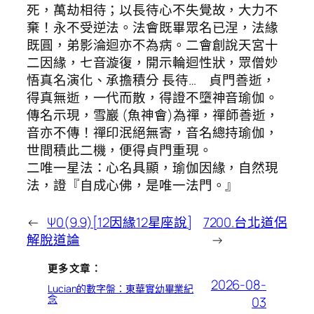
死，萬劫相待；以長待心不失覺故，大力不
棄！永不受逆法。法會既畢眾名已涅，法緣
既圓，弟影淪迴亦不為病。二會創說天宮十
二因緣，七音漩復，開示輪迴性狀，眾僧妙
悟真名演化、承擔積分 長待… 貞門善逝，
得真無逝，一代而散，得證不墮神音瑜伽。
傳名示現，雪巖 (魚神會)為禪，禪師善逝，
音亦不傳！禪印泯絕無寄，音名總持瑜伽，
世間積此二機，便得貞門重現。
二唯一星法：心名具顯，瑜伽因緣，自然現
法，證『自成心佛，是唯一法門。』
←
Ψ0(9.9)[12因緣12星座說]
7200.台北道侶
解脫道論
→
更多文章：
2026-08-
Lucian的數字盤：東華實幼畢業紀
念
03