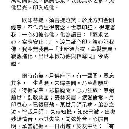
萬劫間辟支，俱開心棐，以此無求之求，魚
佛星光，印入成佛。
既印菩提，須菩提泣笑：於此方知金剛
經意，不作眾生得度念。世尊印証， 得渡者
我！一心如彼心佛，化為語曰：『逐求之
心，當應安止！』。渡生証心印，渡心証我
佛，我今無我佛─『此新須菩提，毫髮無異，
寂觀進化，出世本懷功德與釋尊同』今成
證。
爾時南無，月佛座下，有一聲聞，眾忘
其名，一生悲願，未歸空圓。乃至悲願功
成，得擔眾業，悲惱魔隨，心力狂放。無始
前世，創教興國；雙林安居，渡愛倫常，月
印息心，已復萬劫。某世月師示病，弟為之
泣。智哉月師！ 久待知機，知悲已澈。出奧
妙疑情音，示其失覺，聞弦外音，心體自
明，承當能擔。一日出遊，於友中語：「有