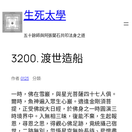
跳
生死太學
至
主
要
內
五十餘師與阿張蘭石共叩法身之道
容
3200. 渡世造船
作者:
0123
分類:
一時，佛在雪巖，與星光菩薩四十七人俱。
爾時，魚神遍入眾生心巖。適逢金剛須菩
提，正受佛說大日經，於佛身之一時圓演三
時境界中。入無相三昧，復能不棄，生起報
恩，尋恩之思，得觀心佛足跡，竟統攝己宿
世，二跡無別，忽悟星空無始長待、悲懷盡