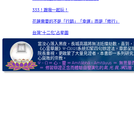
333！跟我一起玩！
花蓮需要的不是「行銷」「幸運」而是「修行」
台灣“十二化”占星圖
當汝心落入黑夜，長城高牆將無法抵擋劫數，直到，
《心霊華厳》Ψ-Ω
系統扣緊四句辦證法，章節呈現
0123
院長重視，更啟蒙了大量見證者，本書即一系列研究
心腐敗的宗教。
Ψ – Ω ＝ 心 – 靈 ＝ Amitābhā – Amitāy
＝ 修習辯證正念而體驗自發演化的
氣,光,我,凈
四層“