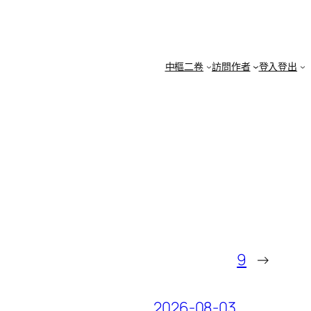
中樞二卷
訪問作者
登入登出
9
→
2026-08-03