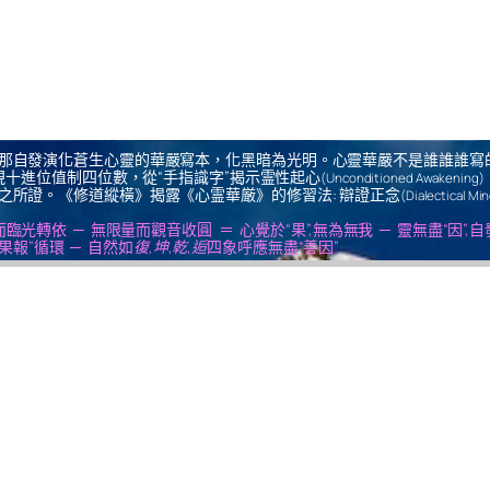
那自發演化蒼生心靈的華嚴寫本，化黑暗為光明。心靈華嚴不是誰誰誰寫
十進位值制四位數，從“手指識字”揭示霊性起心
(Unconditioned Awakening)
之所證。《修道縱橫》揭露《心霊華厳》的修習法: 辯證正念
(Dialectical Mi
us ＝ 無思量而臨光轉依 ─ 無限量而觀音收圓 ＝ 心覺於“果”,無為無我 ─ 靈無盡“因”,
果報”循環 ─ 自然如
復,坤,乾,逅
四象呼應無盡“善因”