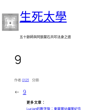
跳
生死太學
至
主
要
內
五十餘師與阿張蘭石共叩法身之道
容
9
作者:
0123
分類:
←
9
更多文章：
Lucian的數字盤：東華實幼畢業紀念