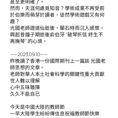
甚至更明確了。
然而，天涯何處覓知音？學術成果不再受莂
於伯樂而萌芽於讀者，徒然學術遊戲又有何
趣？
光國老師證道仙逝後，蘭石時而沉入感懷，
興起昔鐘子期逝後俞伯牙 “破琴折弦 終生不
再撫琴” 的心境。
——2023.09.10——
昨晚讀了香港一份國際期刊上一篇談 光國老
師思想的文章。
老師對華人本土社會科學的關鍵性重大貢獻
世人難以理解
心中五味雜陳
久久不能自已
今天是中國大陸的教師節
一早大陸學生紛紛傳信息祝福教師節快樂