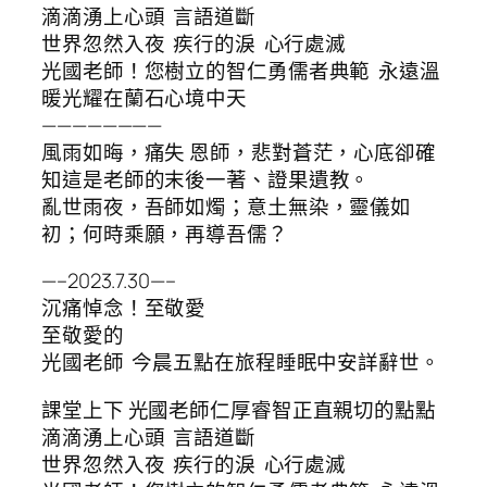
滴滴湧上心頭 言語道斷
世界忽然入夜 疾行的淚 心行處滅
光國老師！您樹立的智仁勇儒者典範 永遠溫
暖光耀在蘭石心境中天
————————
風雨如晦，痛失 恩師，悲對蒼茫，心底卻確
知這是老師的末後一著、證果遺教。
亂世雨夜，吾師如燭；意土無染，靈儀如
初；何時乘願，再導吾儒？
—–2023.7.30—–
沉痛悼念！至敬愛
至敬愛的
光國老師 今晨五點在旅程睡眠中安詳辭世。
課堂上下 光國老師仁厚睿智正直親切的點點
滴滴湧上心頭 言語道斷
世界忽然入夜 疾行的淚 心行處滅