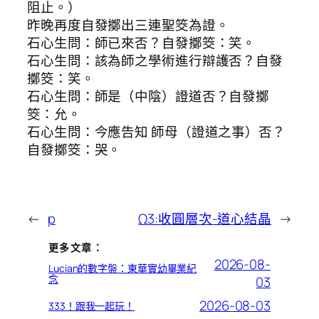
阻止。）
昨晚再度自發擲出三連聖筊為證。
石心生問：師已來否？自發擲筊：笑。
石心生問：該為師之學術進行辯護否？自發
擲筊：笑。
石心生問：師是（中陰）證道否？自發擲
筊：允。
石心生問：今應告知 師母（證道之事）否？
自發擲筊：哭。
←
p
Ω3:收圓層次-道心結晶
→
更多文章：
2026-08-
Lucian的數字盤：東華實幼畢業紀
念
03
2026-08-03
333！跟我一起玩！