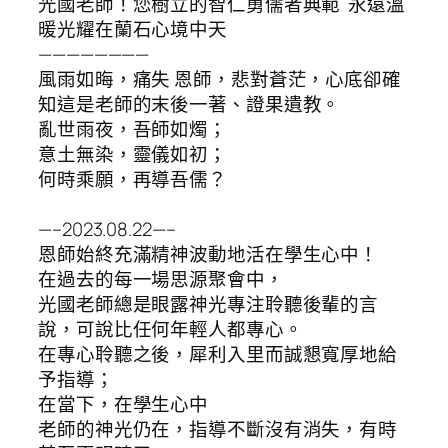
光國老師！您樹立的智仁勇儒者典範 永遠溫
暖光耀在蘭石心境中天
————————
風雨如晦，痛失 恩師，悲對蒼茫，心底卻確
知這是老師的末後一著、證果遺教。
亂世雨夜，吾師如燭；
意土無染，靈儀如初；
何時乘願，再導吾儒？
—–2023.08.22—–
恩師始終充滿精神波動地活在學生心中！
在過去的每一場思源聚會中，
光國老師總是眼露神光專注聆聽後輩的言
說，可說比任何年輕人都專心。
在專心聆聽之後，犀利入里而誠懇寬厚地給
予指導；
在當下，在學生心中
老師的神光仍在，指導不斷沒有消失，有時