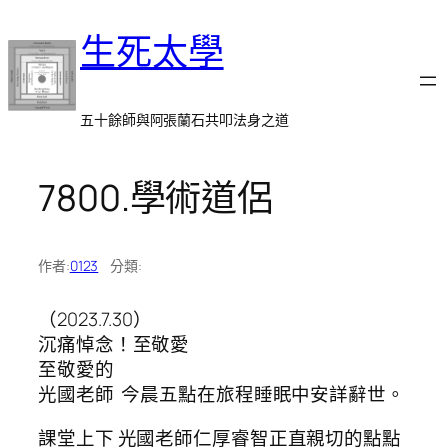
跳
生死太學
至
主
要
內
五十餘師與阿張蘭石共叩法身之道
容
7800.學術道侶
作者:
0123
分類:
（2023.7.30）
沉痛悼念！至敬愛
至敬愛的
光國老師 今晨五點在旅程睡眠中安詳辭世。
課堂上下 光國老師仁厚睿智正直親切的點點