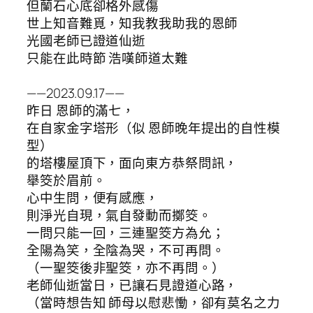
但蘭石心底卻格外感傷
世上知音難覓，知我教我助我的恩師
光國老師已證道仙逝
只能在此時節 浩嘆師道太難
——2023.09.17——
昨日 恩師的滿七，
在自家金字塔形（似 恩師晚年提出的自性模
型）
的塔樓屋頂下，面向東方恭祭問訊，
舉筊於眉前。
心中生問，便有感應，
則淨光自現，氣自發動而擲筊。
一問只能一回，三連聖筊方為允；
全陽為笑，全陰為哭，不可再問。
（一聖筊後非聖筊，亦不再問。）
老師仙逝當日，已讓石見證道心路，
（當時想告知 師母以慰悲慟，卻有莫名之力