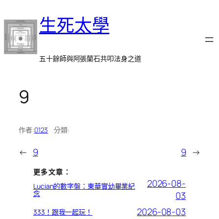
跳
生死太學
至
主
要
內
五十餘師與阿張蘭石共叩法身之道
容
9
作者:
0123
分類:
←
9
9
→
更多文章：
2026-08-
Lucian的數字盤：東華實幼畢業紀
念
03
2026-08-03
333！跟我一起玩！