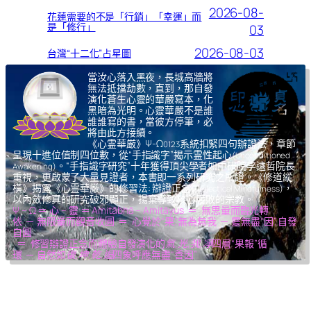
2026-08-
花蓮需要的不是「行銷」「幸運」而
是「修行」
03
2026-08-03
台灣“十二化”占星圖
當汝心落入黑夜，長城高牆將
無法抵擋劫數，直到，那自發
演化蒼生心靈的華嚴寫本，化
黑暗為光明。心靈華嚴不是誰
誰誰寫的書，當彼方停筆，必
將由此方接續。
《心霊華厳》Ψ-Ω
系統扣緊四句辦證法，章節
0123
呈現十進位值制四位數，從“手指識字”揭示霊性起心
(Unconditioned
。“手指識字研究”十年獲得頂尖學者如中研院李遠哲院長
Awakening)
重視，更啟蒙了大量見證者，本書即一系列研究之所證。《修道縱
橫》揭露《心霊華厳》的修習法: 辯證正念
，
(Dialectical Mindfulness)
以內斂修真的研究破邪顯正，揚棄導致核心腐敗的宗教。
Ψ – Ω ＝ 心 – 靈 ＝ Amitābhā – Amitāyus ＝ 無思量而臨光轉
依 ─ 無限量而觀音收圓 ＝ 心覺於“果”,無為無我 ─ 靈無盡“因”,自發
自圓
＝ 修習辯證正念而體驗自發演化的
氣,光,我,凈
四層“果報”循
環 ─ 自然如
復,坤,乾,逅
四象呼應無盡“善因”