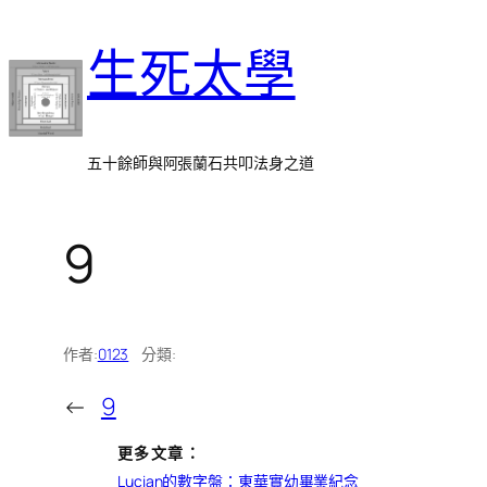
跳
生死太學
至
主
要
內
五十餘師與阿張蘭石共叩法身之道
容
9
作者:
0123
分類:
←
9
更多文章：
Lucian的數字盤：東華實幼畢業紀念