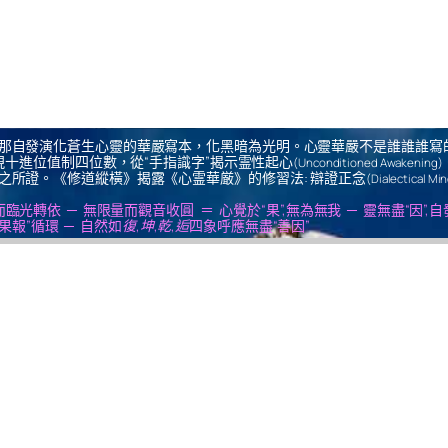
那自發演化蒼生心靈的華嚴寫本，化黑暗為光明。心靈華嚴不是誰誰誰寫
十進位值制四位數，從“手指識字”揭示霊性起心
(Unconditioned Awakening)
之所證。《修道縱橫》揭露《心霊華厳》的修習法: 辯證正念
(Dialectical Mi
us ＝ 無思量而臨光轉依 ─ 無限量而觀音收圓 ＝ 心覺於“果”,無為無我 ─ 靈無盡“因”,
果報”循環 ─ 自然如
復,坤,乾,逅
四象呼應無盡“善因”