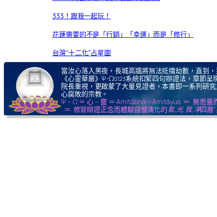
333！跟我一起玩！
花蓮需要的不是「行銷」「幸運」而是「修行」
台灣“十二化”占星圖
當汝心落入黑夜，長城高牆將無法抵擋劫數，直到，
《心霊華厳》Ψ-Ω
系統扣緊四句辦證法，章節呈現
0123
院長重視，更啟蒙了大量見證者，本書即一系列研究
心腐敗的宗教。
Ψ – Ω ＝ 心 – 靈 ＝ Amitābhā – Amitāy
＝ 修習辯證正念而體驗自發演化的
氣,光,我,凈
四層“