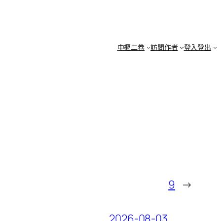
中樞二卷
訪問作者
登入登出
9
→
2026-08-03