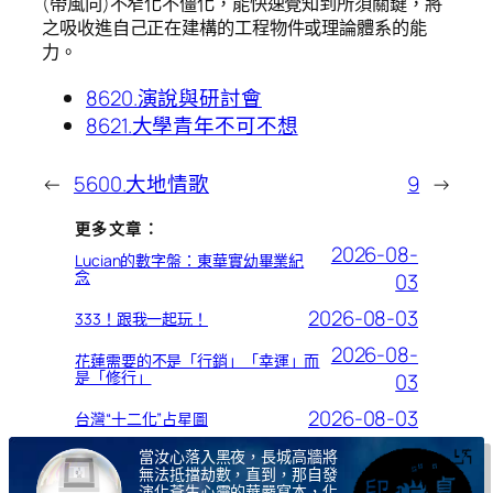
(帶風向)不窄化不僵化，能快速覺知到所須關鍵，將
之吸收進自己正在建構的工程物件或理論體系的能
力。
8620.演說與研討會
8621.大學青年不可不想
←
5600.大地情歌
9
→
更多文章：
2026-08-
Lucian的數字盤：東華實幼畢業紀
念
03
2026-08-03
333！跟我一起玩！
2026-08-
花蓮需要的不是「行銷」「幸運」而
是「修行」
03
2026-08-03
台灣“十二化”占星圖
當汝心落入黑夜，長城高牆將
無法抵擋劫數，直到，那自發
演化蒼生心靈的華嚴寫本，化