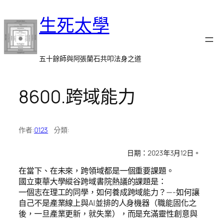
跳
生死太學
至
主
要
內
五十餘師與阿張蘭石共叩法身之道
容
8600.跨域能力
作者:
0123
分類:
日期：2023年3月12日。
在當下、在未來，跨領域都是一個重要課題。
國立東華大學縱谷跨域書院熱議的課題是：
一個志在理工的同學，如何養成跨域能力？—-如何讓
自己不是產業線上與AI並排的人身機器（職能固化之
後，一旦產業更新，就失業），而是充滿靈性創意與