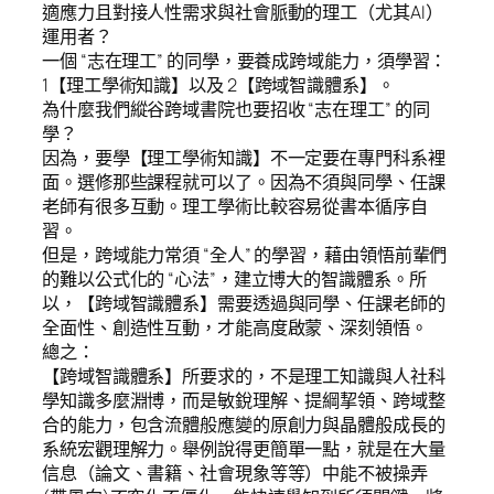
適應力且對接人性需求與社會脈動的理工（尤其AI）
運用者？
一個 “志在理工” 的同學，要養成跨域能力，須學習：
1【理工學術知識】以及 2【跨域智識體系】。
為什麼我們縱谷跨域書院也要招收 “志在理工” 的同
學？
因為，要學【理工學術知識】不一定要在專門科系裡
面。選修那些課程就可以了。因為不須與同學、任課
老師有很多互動。理工學術比較容易從書本循序自
習。
但是，跨域能力常須 “全人” 的學習，藉由領悟前輩們
的難以公式化的 “心法”，建立博大的智識體系。所
以，【跨域智識體系】需要透過與同學、任課老師的
全面性、創造性互動，才能高度啟蒙、深刻領悟。
總之：
【跨域智識體系】所要求的，不是理工知識與人社科
學知識多麼淵博，而是敏銳理解、提綱挈領、跨域整
合的能力，包含流體般應變的原創力與晶體般成長的
系統宏觀理解力。舉例說得更簡單一點，就是在大量
信息（論文、書籍、社會現象等等）中能不被操弄