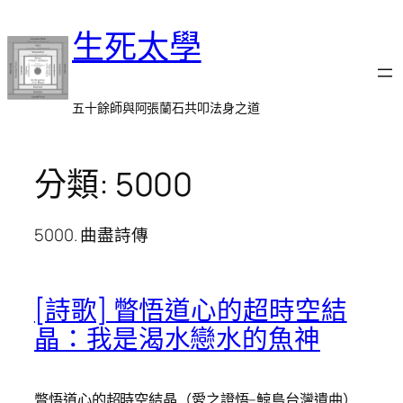
跳
生死太學
至
主
要
內
五十餘師與阿張蘭石共叩法身之道
容
分類:
5000
5000. 曲盡詩傳
[詩歌] 瞥悟道心的超時空結
晶：我是渴水戀水的魚神
瞥悟道心的超時空結晶（愛之證悟–鯨島台灣遺曲）