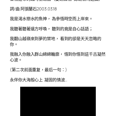
詞/曲 阿張蘭石2003.03.18
我是渴水戀水的魚神， 為參悟時空而上岸來。
我聽著聽著遠方呼喚， 聽到的竟是自心話語；
我翻山越嶺來到夢的禁地， 看到的卻是天天忽略的
你。
我融入你融入群山綿綿輪廓， 悟到你悟到這千古凝然
心波。
(第二次前面重复，最后一句：)
永伴你大海般心上 凝固的情波…