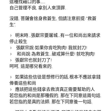
這種找藉口的事…..
自己管理不良, 拿別人來頂罪.
沒錯, 菩薩會捨身救蒼生, 但請注意前提:”救蒼
生”.
> 明末時…張獻宗要屠城…有一位和尚出來請求
停止殺生
> 張獻宗說:如果你肯吃狗肉! 我就封刀!
> 和尚說:為救蒼生…破戒算什麼! 就吃狗肉!
> 張獻宗也就封刀了!
呵呵, 這是哪兒看來的.
> 如果這些信徒是想修行的話,根本不應該拿錢
俸養這些和尚
> 應該把這些錢拿去救濟真正需要幫助的人
若您指的和尚是那種假的, 那在下同意這兩句話.
若您指的是真的法師, 那在下同意後一句話.