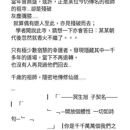
當年曾鼎盛，或許，正是某位今仍傳名的祖師
的祖寺….卻是殘破
灰塵彌膝……
就算偶有遊人至此，亦見殘破而去；
學者聞說此寺，猜想一下亦會答曰：某某朝
代後忽然就香火不繼了。。。
只有極少數宿慧的幸運者，發現隱藏其中一千
多年的道場，當下不再退轉，
也沒有人再見過他們回去…
千歲的祖師，隱密地傳修仙道…….
—
▏「¯ ───冥生旭 子契名───
▏「¯
﹂ ﹁ ─開放個體性 一切如詩
句─ ﹂ ﹁
＿」▕ 你是千千萬萬個我們之