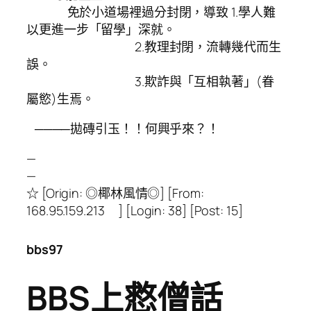
免於小道場裡過分封閉，導致 1.學人難
以更進一步「留學」深就。
2.教理封閉，流轉幾代而生
誤。
3.欺詐與「互相執著」(眷
屬慾)生焉。
────拋磚引玉！！何興乎來？！
—
—
☆ [Origin: ◎椰林風情◎] [From:
168.95.159.213 ] [Login: 38] [Post: 15]
bbs97
BBS上慦僧話