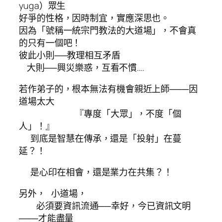
yuga）眾生
好爭的性格，因時制宜，實應深思也。
因為「號稱一統宗門教法的大道場」，不會真
的只有一個吧！
彼此小則──教理相互矛盾
大則──興災樂惑，互看不慣….
若作弟子的，根本無法有機會親近上師───因
道場太大
『專度「大眾」，不度「個
人」！』
到底是智慧在傳承，還是「投射」在蔓
延？！
是心印在相會，還是業力在共集？！
另外， 小道場，
必須要資訊流通──幸好，今已資訊文明
───才能盡量