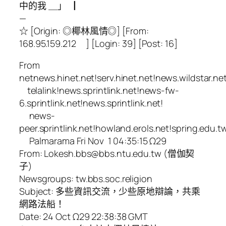
中的我 ＿」▕
—
☆ [Origin: ◎椰林風情◎] [From:
168.95.159.212 ] [Login: 39] [Post: 16]
From
netnews.hinet.net!serv.hinet.net!news.wildstar.net
telalink!news.sprintlink.net!news-fw-
6.sprintlink.net!news.sprintlink.net!
news-
peer.sprintlink.net!howland.erols.net!spring.edu.
Palmarama Fri Nov 1 04:35:15 Ω29
From: Lokesh.bbs@bbs.ntu.edu.tw (僧伽契
子)
Newsgroups: tw.bbs.soc.religion
Subject: 多些資訊交流，少些原地辯論，共乘
網路法船！
Date: 24 Oct Ω29 22:38:38 GMT