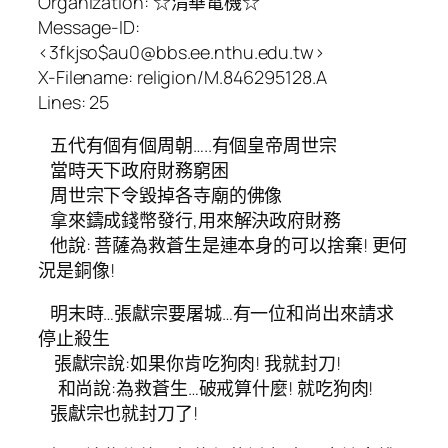
Organization: ☆清華電機☆
Message-ID:
<3fkjso$au0@bbs.ee.nthu.edu.tw>
X-Filename: religion/M.846295128.A
Lines: 25
五代有個有個周朝…..有個皇帝周世宗
當時天下政府財務窮困
周世宗下令毀掉各寺廟的佛像
拿來鑄成錢幣發行,用來解決政府財務
他說: 菩薩為救蒼生是連本身的可以捨棄! 更何
況是銅像!
明末時…張獻宗要屠城…有一位和尚出來請求
停止殺生
張獻宗說:如果你肯吃狗肉! 我就封刀!
和尚說:為救蒼生…破戒算什麼! 就吃狗肉!
張獻宗也就封刀了!