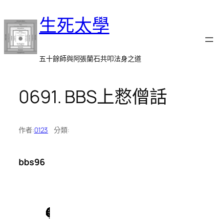
跳
生死太學
至
主
要
內
五十餘師與阿張蘭石共叩法身之道
容
0691. BBS上慦僧話
作者:
0123
分類:
bbs96