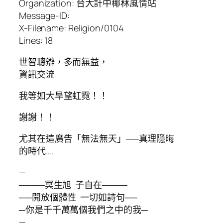
Organization: 台大計中椰林風情站
Message-ID:
X-Filename: Religion/0104
Lines: 18
世智聰辯，多而無益，
資訊交流
我等如大旱望虹霓！！
謝謝！！
尤其在這廣告「無法無天」──真理隱晦
的時代….
—
────冥生旭 子自在────
──開放個體性 一切如詩句──
─你是千千萬萬個我們之中的我─
—