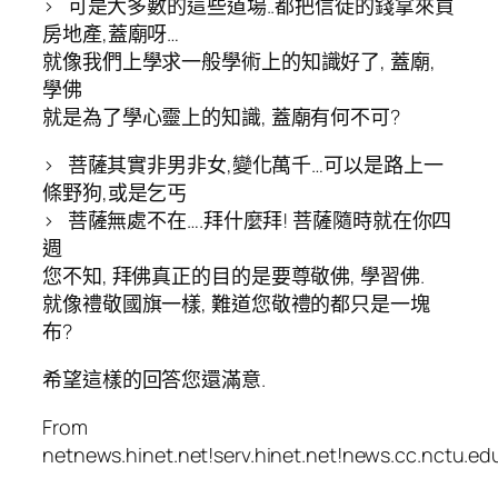
> 可是大多數的這些道場..都把信徒的錢拿來買
房地產,蓋廟呀…
就像我們上學求一般學術上的知識好了, 蓋廟,
學佛
就是為了學心靈上的知識, 蓋廟有何不可?
> 菩薩其實非男非女,變化萬千…可以是路上一
條野狗,或是乞丐
> 菩薩無處不在….拜什麼拜! 菩薩隨時就在你四
週
您不知, 拜佛真正的目的是要尊敬佛, 學習佛.
就像禮敬國旗一樣, 難道您敬禮的都只是一塊
布?
希望這樣的回答您還滿意.
From
netnews.hinet.net!serv.hinet.net!news.cc.nctu.ed