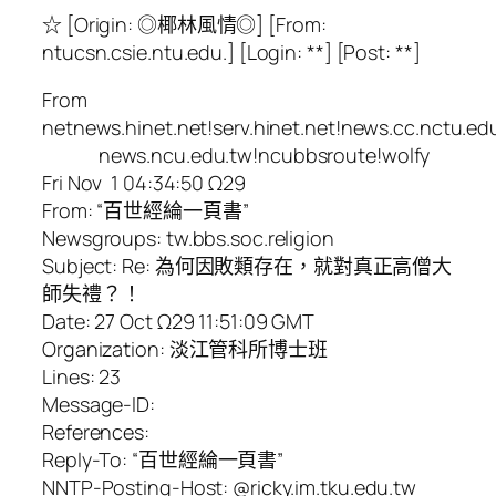
☆ [Origin: ◎椰林風情◎] [From:
ntucsn.csie.ntu.edu.] [Login: **] [Post: **]
From
netnews.hinet.net!serv.hinet.net!news.cc.nctu.ed
news.ncu.edu.tw!ncubbsroute!wolfy
Fri Nov 1 04:34:50 Ω29
From: “百世經綸一頁書”
Newsgroups: tw.bbs.soc.religion
Subject: Re: 為何因敗類存在，就對真正高僧大
師失禮？！
Date: 27 Oct Ω29 11:51:09 GMT
Organization: 淡江管科所博士班
Lines: 23
Message-ID:
References:
Reply-To: “百世經綸一頁書”
NNTP-Posting-Host: @ricky.im.tku.edu.tw