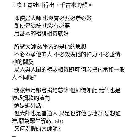
> 唉！青蛙叫得出，千古來的韻。
即使是大師 也沒有必要必恭必敬
即使是總統 也沒有必要
用基本的禮貌相待就好
所謂大師 該學習的是他的思想
不必奉承他的人 不必欽羨他的神力 不必垂憐
他的關愛
以人與人間的禮數相待即可 何必把它當和一般
人不同呢?
我家每月都會捐給慈濟 但即使如此 我們也是
懷疑捐款的流向
這是題外話..
但大師也是普通人 只是也許他心地好,思想通
達,願為眾生解惑…etc
又何況假的大師呢?
—