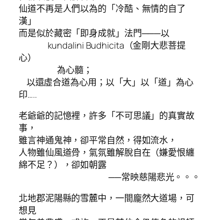
仙道不再是人們以為的「冷酷、無情的自了
漢」
而是似於藏密「即身成就」法門───以
kundalini Budhicita（金剛大悲菩提
心）
為心髓；
以還虛合道為心用；以「大」以「道」為心
印…..
老爺爺的記憶裡，許多「不可思議」的真實故
事，
雖言神通鬼神，卻平常自然，得如流水，
人物雖仙風道骨，氣氛雖解脫自在（嫌愛恨纏
綿不足？），卻如朝露
──常映慈陽悲光。。。
北地郡泥陽縣的雪麓中，一間龐然大道場，可
想見