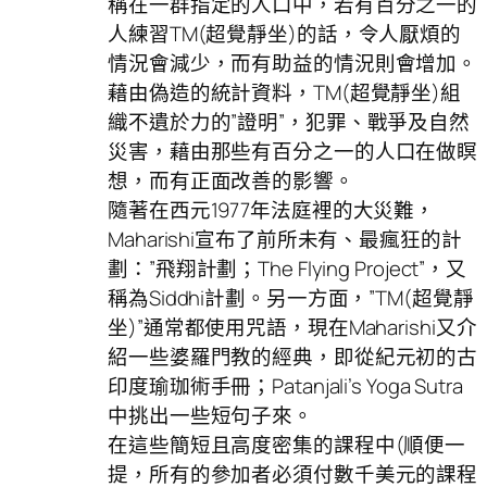
稱在一群指定的人口中，若有百分之一的
人練習TM(超覺靜坐)的話，令人厭煩的
情況會減少，而有助益的情況則會增加。
藉由偽造的統計資料，TM(超覺靜坐)組
織不遺於力的”證明”，犯罪、戰爭及自然
災害，藉由那些有百分之一的人口在做瞑
想，而有正面改善的影響。
隨著在西元1977年法庭裡的大災難，
Maharishi宣布了前所未有、最瘋狂的計
劃：”飛翔計劃；The Flying Project”，又
稱為Siddhi計劃。另一方面，”TM(超覺靜
坐)”通常都使用咒語，現在Maharishi又介
紹一些婆羅門教的經典，即從紀元初的古
印度瑜珈術手冊；Patanjali’s Yoga Sutra
中挑出一些短句子來。
在這些簡短且高度密集的課程中(順便一
提，所有的參加者必須付數千美元的課程