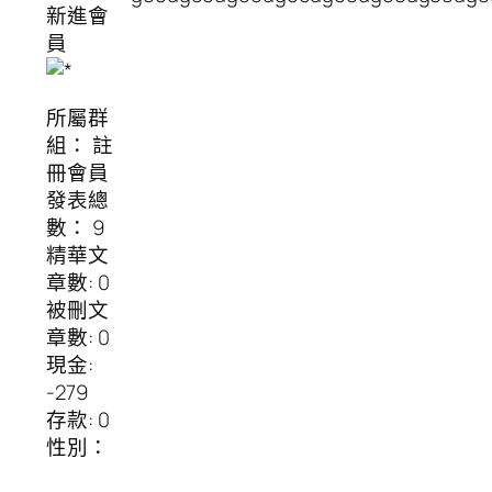
新進會
員
所屬群
組： 註
冊會員
發表總
數： 9
精華文
章數: 0
被刪文
章數: 0
現金:
-279
存款: 0
性別：