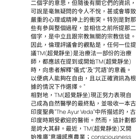
二個字的意思，但隨後有關它們的資訊，
可說是毫無疑問的令人不悅，甚或會導致
嚴重的心理或精神上的衝突。特別是對那
些有參與整個過程，並相信之前所提那二
個字，是中立且跟宗教無關的宗教信徒。
因此，倫理評議會的觀點是，任何一位提
議TM(超覺靜坐)是治療法一部份的治療
師，都應該在提到或開始TM(超覺靜坐)
時，向患者解釋”儀式”及”咒語”的意義。
以便病人能夠在自由，且以正確資訊為根
據的情況下作選擇。”
相對地，TM(超覺靜坐)現正努力表現自
己成為自然醫學的最終點，並吸收一本古
印度聖典”The Ayur Veda”中所描述的，古
印度時期受歡迎的醫術。然而，這計劃都
是誇大其辭。最近，TM(超覺靜坐)又開
始推廣”意識感應農業；consciousness