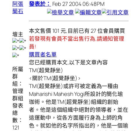
阿張
發表於：
Feb 27 2004 06:48PM
蘭石
本文售價 101 元,目前已有 27 位會員購買
壇主
若發現有會員不當出售行為,請通知管理
員!
購買者名單
您已經購買本文,以下是文章內容
所屬
TM(超覺靜坐)
群
<關於TM(超覺靜坐)>
組：
TM(超覺靜坐)或許可被定義為一種由
管理
Maharishi Mahesh Yogi所設計的簡化瑜
群組
珈術。他是TM(超覺靜坐)組織的創始
發表
者。他是這個組織中絕對的領導者，並在
總
這運動中，從各方面履行身為上師的角
數：
色。就如他的名字所指出的，他是一個瑜
121