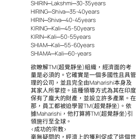
SHIRIN─Lakshmi─30-35years
HIRING─Shiva─35-40years
HIRIN─Shiva─40-45years
KIRING─Kali─45-50years
KIRIN─Kali─50-55years
SHIAM─Kali─55-60years
SHIAMA─Kali─60-years
欲瞭解TM(超覺靜坐)組織，經濟面的考
量是必須的。它確實是一個多國性且具管
理的公司，並且完全由Maharishi本身及
其家人所掌控。這種領導方式為其在印度
保有了龐大的財產，並設立許多產業。在
那，員工都被迫學習TM(超覺靜坐)。依
據Maharishi，他打算將TM(超覺靜坐)引
領施行至全球。
<成功的宗教>
毫無疑問的，經濟上的獲利促成了這個世