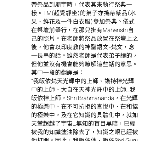
帶祭品到廟宇時，代表其來執行祭典一
樣。TM(超覺靜坐)的弟子亦攜帶祭品(水
果、鮮花及一件白衣服)參加祭典。儀式
在祭壇前舉行，在那兒掛有Maharishi自
己的照片。在老師將祭品放置在祭壇上之
後，他會以印度教的神聖語文-梵文，念
一長串的話。雖然老師是代表弟子讀的，
但他並沒有機會能夠瞭解這些話的意思。
其中一段的翻譯是：
“我皈依梵天光輝中的上師、護持神光輝
中的上師、大自在天神光輝中的上師…我
皈依神上師，Shri Brahmananda，在光輝
的極樂中、在不可抗拒的喜悅中、在和協
的極樂中，及在它知識的具體化中，就如
天堂超越了宇宙…無知的盲目黑暗，已經
被我的知識塗油除去了，知識之眼已經被
他打開。因此，我皈依他、皈依Shri Guru