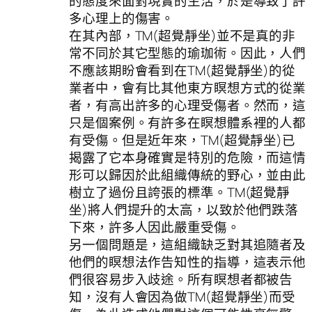
的態度來面對現實的生活，於是導致了許
多心理上的傷害。
在其內部，TM(超覺靜坐)並不是真的非
常不同於其它型態的瑜珈術。因此，人們
不應該期盼會看到在TM(超覺靜坐)的從
業者中，會有比其他東方瞑想方式的從業
者，有高出許多的心理受傷者。然而，這
只是個案例。有許多在瞑想體系裡的人都
有受傷。但是近年來，TM(超覺靜坐)已
揭露了它本身確實是特別的危險，而這情
形可以歸因於此組織傳統的野心，並由此
樹立了過份且誇張的標準。TM(超覺靜
坐)將人們提升的太高，以致於他們跌落
下來，許多人因此嚴重受傷。
另一個問題是，這組織缺乏對其追隨者及
他們的瞑想法作告知性的指導，這表示他
們很容易步入歧途。所有瞑想者都被告
知，沒有人會因為做TM(超覺靜坐)而受