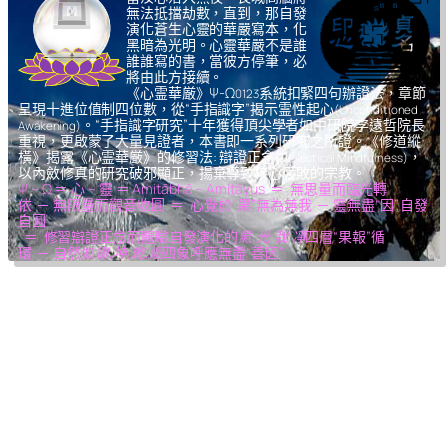
無法抵擋劫數，直到，那自發
演化蒼生心靈的華嚴寫本，化
黑暗為光明。心靈華嚴不是誰
誰誰寫的書，當彼方停筆，必
將由此方接續。
《心霊華厳》Ψ-Ω
系統扣緊四句辦證法，章節
0123
呈現十進位值制四位數，從“手指識字”揭示霊性起心
(Unconditioned
。“手指識字研究”十年獲得頂尖學者如中研院李遠哲院長
Awakening)
重視，更啟蒙了大量見證者，本書即一系列研究之所證。《修道縱
橫》揭露《心霊華厳》的修習法: 辯證正念
，
(Dialectical Mindfulness)
以內斂修真的研究破邪顯正，揚棄導致核心腐敗的宗教。
Ψ – Ω ＝ 心 – 靈 ＝ Amitābhā – Amitāyus ＝ 無思量而臨光轉
依 ─ 無限量而觀音收圓 ＝ 心覺於“果”,無為無我 ─ 靈無盡“因”,自發
自圓
＝ 修習辯證正念而體驗自發演化的
氣,光,我,凈
四層“果報”循
環 ─ 自然如
復,坤,乾,逅
四象呼應無盡“善因”