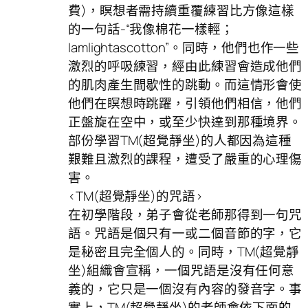
費)，瞑想者需持續重覆練習比方像這樣
的一句話-“我像棉花一樣輕；
Iamlightascotton”。同時，他們也作一些
激烈的呼吸練習，經由此練習會造成他們
的肌肉產生間歇性的跳動。而這情形會使
他們在瞑想時跳躍，引領他們相信，他們
正盤旋在空中，或至少快達到那種境界。
部份學習TM(超覺靜坐)的人都因為這種
艱難且激烈的課程，遭受了嚴重的心理傷
害。
<TM(超覺靜坐)的咒語>
在初學階段，弟子會從老師那得到一句咒
語。咒語是個只有一或二個音節的字，它
是秘密且完全個人的。同時，TM(超覺靜
坐)組織會宣稱，一個咒語是沒有任何意
義的，它只是一個沒有內容的發音字。事
實上，TM(超覺靜坐)的老師會依下面的