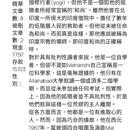
珈修行者(yogi)，但他不是一個如他的追
精華
隨者所經常宣稱的”和尚”。雖然他曾在北
文章
印度一所很大的印度僧院中，擔任了數年
數: 8
被刪
的低階層人民的救助者。但他從未被任命
文章
為和尚。而若真是這樣，那他應該被稱為
數: 2
印度宗教的導師，即印度和尚的正確稱
現金:
呼。
7797
對於具有批判性讀者來說，他是一位自學
存款:
者。但卻不是如Maharishi自己宣稱是一
15103
位科學家，這是毫無證據的，他只有在
性
Allahabad大學就讀一個或頂多二個學
別：
期，而且從未參加過任何考試。但實際
上，因為他的追隨者並不具批判性，於是
他們就與這樣一位荒繆的主人離開。
從各方面而言，他都是一位有進取心的
人。然而，因為巧合的緣故，他在西元
1967年，當披頭四合唱團及演員Mia