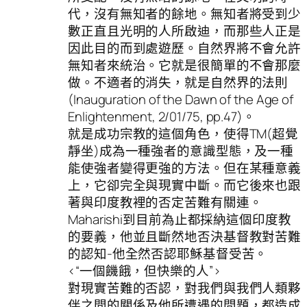
代，沒有無知者的餘地。無知者將受到少
數正直且光明的人所啟迪，而那些人正是
因此目的而到處遊歷。自然界將不會允許
無知者來統治。它就是很簡單的不會那麼
做。不適者的消失，就是自然界的法則
(Inauguration of the Dawn of the Age of
Enlightenment, 2/01/75, pp.47)。
就是成功宗教的這個角色，使得TM(超覺
靜坐)成為一種強者的意識型態，及一種
能使強者變得更強的方法。但在某種意義
上，它卻完全與現實中斷。而它後來也跟
著與印度教裡的否定苦難有關連。
Maharishi到目前為止都採納這個印度教
的要義，他並且斷然地否決基督教對苦難
的認知-他全然否認耶穌基督受苦。
<“一個饑餓，但快樂的人”>
對現實苦難的否認，對我們與我們人類夥
伴之間的關係及他所遭遇的問題，都造成