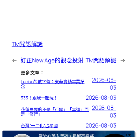
TM咒語解謎
←
訂正New Age的觀念投射
TM咒語解謎
→
更多文章：
2026-08-
Lucian的數字盤：東華實幼畢業紀
念
03
2026-08-03
333！跟我一起玩！
2026-08-
花蓮需要的不是「行銷」「幸運」而
是「修行」
03
2026-08-03
台灣“十二化”占星圖
當汝心落入黑夜，長城高牆將