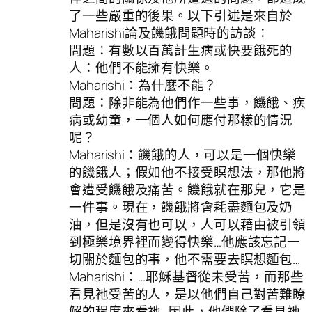
了一些嚴重的後果。以下引述是來自於
Maharishi論及饑餓問題時的訪談：
問題：有數以百萬計生病或快要餓死的
人：他們不能擁有快樂。
Maharishi：為什麼不能？
問題：除非能為他們作一些事，饑餓、疾
病或幼童，一個人如何應付那樣的情況
呢？
Maharishi：饑餓的人，可以是一個快樂
的饑餓人；假如他不接受瞑想法，那他將
會遭受饑餓及痛苦。饑餓就在那兒，它是
一件事。現在，饑餓將會耗盡麵包及奶
油，但是沒有也可以，人可以藉由被引領
到極樂境界裡而變得快樂…他應該忘記一
切關於麵包的事，他不需要去瞑想麵包…
Maharishi：…耶穌基督從未受苦，而那些
看見祂受苦的人，是以他們自己對苦難瞭
解的程度來看祂…因此，他們除了看見祂