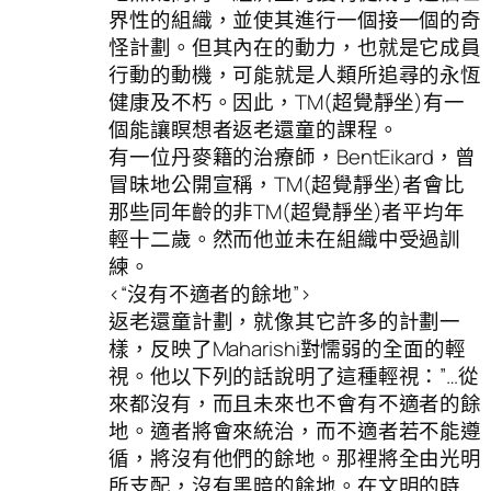
界性的組織，並使其進行一個接一個的奇
怪計劃。但其內在的動力，也就是它成員
行動的動機，可能就是人類所追尋的永恆
健康及不朽。因此，TM(超覺靜坐)有一
個能讓瞑想者返老還童的課程。
有一位丹麥籍的治療師，BentEikard，曾
冒昧地公開宣稱，TM(超覺靜坐)者會比
那些同年齡的非TM(超覺靜坐)者平均年
輕十二歲。然而他並未在組織中受過訓
練。
<“沒有不適者的餘地”>
返老還童計劃，就像其它許多的計劃一
樣，反映了Maharishi對懦弱的全面的輕
視。他以下列的話說明了這種輕視：”…從
來都沒有，而且未來也不會有不適者的餘
地。適者將會來統治，而不適者若不能遵
循，將沒有他們的餘地。那裡將全由光明
所支配，沒有黑暗的餘地。在文明的時