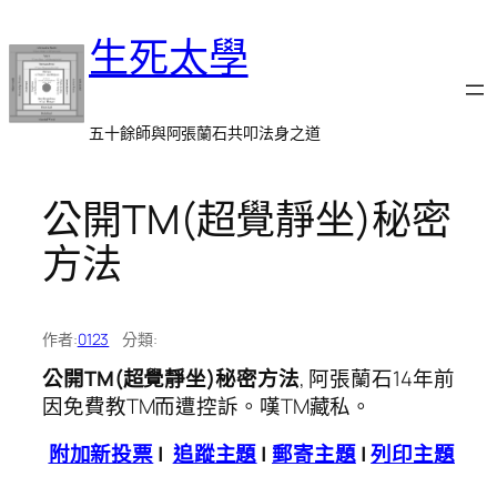
跳
生死太學
至
主
要
內
五十餘師與阿張蘭石共叩法身之道
容
公開TM(超覺靜坐)秘密
方法
作者:
0123
分類:
公開TM(超覺靜坐)秘密方法
, 阿張蘭石14年前
因免費教TM而遭控訴。嘆TM藏私。
附加新投票
|
追蹤主題
|
郵寄主題
|
列印主題