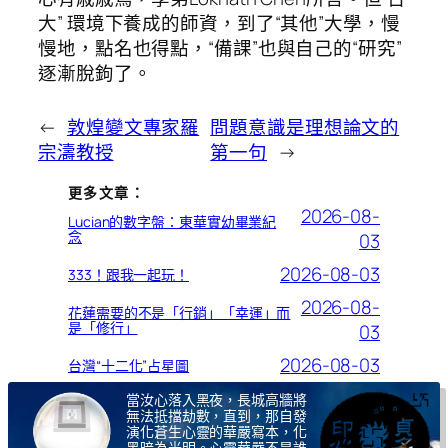
大” 環境下養成的師資，到了“其他”大學，慢
慢地，點名也得點，“備課”也與自己的“研究”
逐漸脫鉤了。
←
敦煌變文專家羅
問題意識是理想論文的
宗濤教授
第一句
→
更多文章：
2026-08-
Lucian的數字盤：東華實幼畢業紀
念
03
2026-08-03
333！跟我一起玩！
2026-08-
花蓮需要的不是「行銷」「幸運」而
是「修行」
03
2026-08-03
台灣“十二化”占星圖
當汝心落入黑夜，長城高牆將
無法抵擋劫數，直到，那自發
演化蒼生心靈的華嚴寫本，化
黑暗為光明。心靈華嚴不是誰