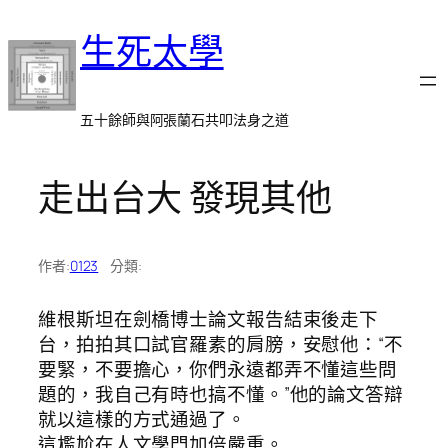
跳
生死太學
至
主
要
內
五十餘師與阿張蘭石共叩法身之道
容
走出台大 發現其他
作者:
0123
分類:
維根斯坦在劍橋博士論文報告結束後走下
台，拍拍其口試官羅素的肩膀，安慰他：“不
要緊，不要擔心，你們永遠都弄不懂這些問
題的，我自己有時也搞不懂。”他的論文答辯
就以這樣的方式通過了。
這尷尬在人文學門加倍嚴重。