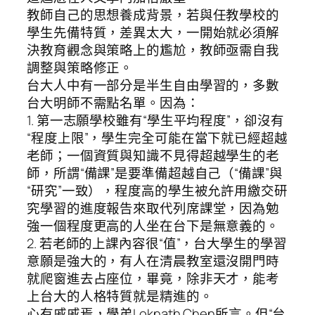
教師自己的思想養成背景，若與任教學校的
學生先備特質，差異太大，一開始就必須解
決教育觀念與策略上的尷尬，教師亟需自我
調整與策略修正。
台大人中有一部分是半生自由學習的，多數
台大明師不需點名單。因為：
1. 第一志願學校雖有“學生平均程度”，卻沒有
“程度上限”，學生完全可能在當下就已經超越
老師；一個資質與知識不見得超越學生的老
師，所謂“備課”是要準備超越自己（“備課”與
“研究”一致），程度高的學生被允許用繳交研
究學習的進度報告來取代列席課堂，因為勉
強一個程度更高的人坐在台下是無意義的。
2. 若老師的上課內容很“值”，台大學生的學習
意願是強大的，有人在清晨教室還沒開門時
就爬窗進去占座位，畢竟，除非天才，能考
上台大的人格特質就是精進的。
心有戚戚焉，學弟Loknath Chen所言。但“台