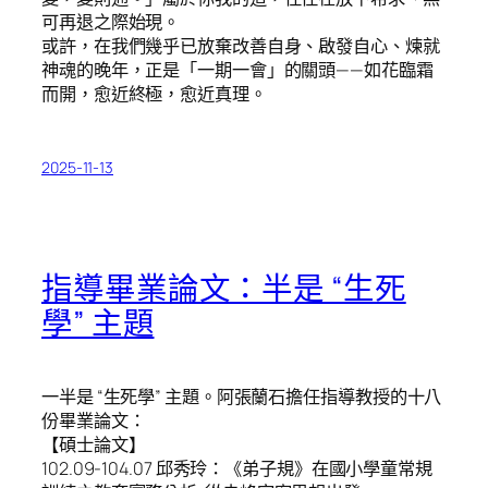
可再退之際始現。
或許，在我們幾乎已放棄改善自身、啟發自心、煉就
神魂的晚年，正是「一期一會」的關頭——如花臨霜
而開，愈近終極，愈近真理。
2025-11-13
指導畢業論文：半是 “生死
學” 主題
一半是 “生死學” 主題。阿張蘭石擔任指導教授的十八
份畢業論文：
【碩士論文】
102.09-104.07 邱秀玲：《弟子規》在國小學童常規