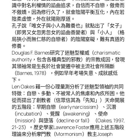
識中對名利權情的諂曲追求，自信而不自戀，傲骨而
不傲嬌。因為修行久了，就會陰陽平衡互化，內在若
陰柔虛懷，外在就陽剛厚道。
孔子說「唯女子與小人為難養也」就點出了「女子」
（即男又女忽男忽女的諂曲善變者）與「小人」（格
局狹小而無仁慈的自戀者）的陰陽窒礙，難有真道的
修養。
Douglas F. Barnes研究了迷魅型權威（charismatic
authority，包含各種典型的邪教）的宗教成因，發現
其領袖常是生長於社會變遷中被主流社會所隔斷
（Barnes, 1978），例如早年考場失意、成就感低
下。
Len Oakes 藉一份心理量測分析了迷魅型領袖的共同
特徵：自戀、多動、不被常人的焦慮和內疚所困。他
從而提出了創教者（信眾信其為「先知」）天命開展
的五階段：早期自戀（early narcissism）、沉潛
（incubation）、覺醒（awakening）、使命
（mission）與墮落（decline or fall）（Oakes, 1997,
21-23）。歷史學家Lawrence Foster應用上述五階段
理論來分析摩門教（Mormonism）教主Joseph