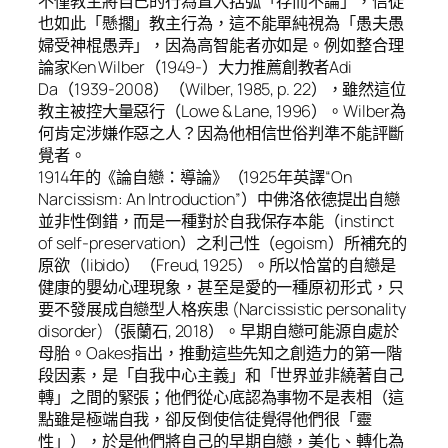
不僅教主將自己的行為置入括弧「存而不論」，信徒
也如此「懸擱」教主行為，這不能單純視為「愚夫愚
婦受神棍愚弄」，因為高智能者亦如是。例如整合理
論家Ken Wilber（1949-）大力推薦創教者Adi
Da（1939-2008）（Wilber, 1985, p. 22），雖然這位
教主被控大量惡行（Lowe & Lane, 1996）。Wilber為
何肯定涉嫌作惡之人？因為他相信世俗判準不能評斷
覺者。
1914年的《論自戀：導論》（1925年英譯“On
Narcissism: An Introduction”）中佛洛依德提出自戀
並非性倒錯，而是一種對於自我保存本能（instinct
of self-preservation）之利己性（egoism）所補充的
原欲（libido）（Freud, 1925）。所以恰當的自戀是
健康的嬰幼心理現象，甚至是愛的一種原初形式，只
要不發展成自戀型人格疾患 (Narcissistic personality
disorder)（張蘭石, 2018）。早期自戀可能源自處於
母胎。Oakes指出，推動這些先知之創造力的第一階
段因素，是「自我中心主義」和「世界並非繞著自己
轉」之間的緊張；他們從心底認為事物不是表相（這
點雖是極端自我，卻反倒使信徒覺得他們很「靈
性」），於是他們將自己的早期自戀，美化、轉化為