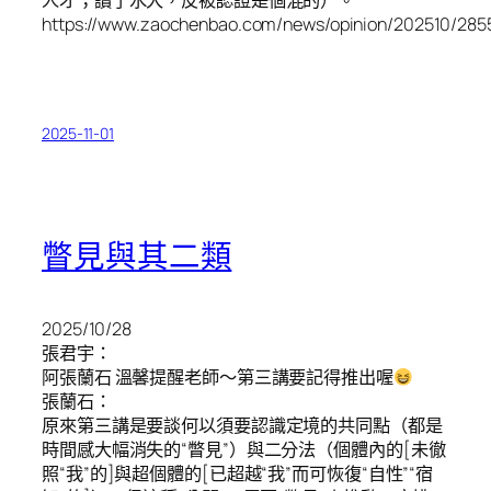
人才；讀了水大，反被認證是個混的）。
https://www.zaochenbao.com/news/opinion/202510/285
2025-11-01
瞥見與其二類
2025/10/28
張君宇：
阿張蘭石 溫馨提醒老師～第三講要記得推出喔
張蘭石：
原來第三講是要談何以須要認識定境的共同點（都是
時間感大幅消失的“瞥見”）與二分法（個體內的[未徹
照“我”的]與超個體的[已超越“我”而可恢復“自性”“宿