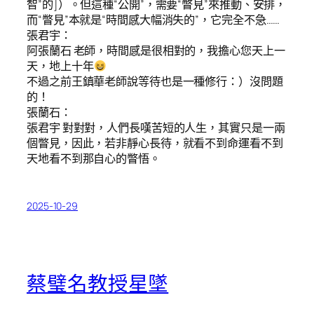
智”的]）。但這種“公開”，需要“瞥見”來推動、安排，
而“瞥見”本就是“時間感大幅消失的”，它完全不急……
張君宇：
阿張蘭石 老師，時間感是很相對的，我擔心您天上一
天，地上十年
不過之前王鎮華老師說等待也是一種修行：）沒問題
的！
張蘭石：
張君宇 對對對，人們長嘆苦短的人生，其實只是一兩
個瞥見，因此，若非靜心長待，就看不到命運看不到
天地看不到那自心的瞥悟。
2025-10-29
蔡璧名教授星墜