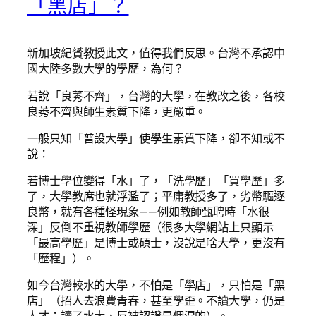
「黑店」？
新加坡紀贇教授此文，值得我們反思。台灣不承認中
國大陸多數大學的學歷，為何？
若說「良莠不齊」，台灣的大學，在教改之後，各校
良莠不齊與師生素質下降，更嚴重。
一般只知「普設大學」使學生素質下降，卻不知或不
說：
若博士學位變得「水」了，「洗學歷」「買學歷」多
了，大學教席也就浮濫了；平庸教授多了，劣幣驅逐
良幣，就有各種怪現象——例如教師甄聘時「水很
深」反倒不重視教師學歷（很多大學網站上只顯示
「最高學歷」是博士或碩士，沒說是啥大學，更沒有
「歷程」）。
如今台灣較水的大學，不怕是「學店」，只怕是「黑
店」（招人去浪費青春，甚至學歪。不讀大學，仍是