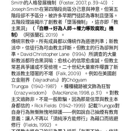
Smith的人格發展機制（Foster, 2007, p. 39-40）：
Joseph Smith在第四階段尚區分己意與神意，但第五
階段卻不予區分，被許多早期門徒認為專制且墮落。
五階段理論揭示了創教者「墮落機制」，這亦即「教
主黑洞」
（「自戀→好為人師→權力導致腐敗」機
制）
（阿張蘭石, 2019）。
傳統宗教中，所有成員都以傳統作為道德判準；新教
派中，信徒行為可由教主評斷，但教主的行為卻無判
準。David Christopher Lane（1994）所調查的大量
新教派都符合黑洞喻：愈核心的信眾愈虔誠，但教主
常甚具爭議或不受檢視。二十世紀大量案件曝露了新
教派教主隱匿的不堪（Falk, 2009）。例如在美國創
立金剛界（Vajradhatu）的Chögyam
Trungpa（1940-1987），種種穢跡被文飾為狂智
（crazy wisdom）（MacKenzie, 1998, p. 31）。對教
主文過飾非，不是一般欺騙，因為那是信眾與教主本
身都信的，Rick Fields（1942–1999）記載Trungpa對
自身行為無慚無愧地辯護――例如說自己抽煙有教育
意義：讓人不再以「須純淨方能修行」為藉口而逃避
修行（Fields, 1992）。