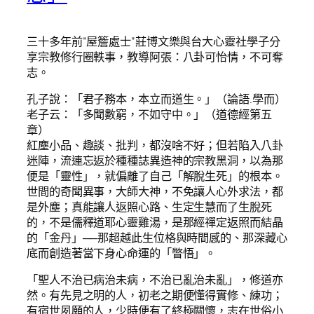
三十多年前”屋簷處士”莊博文樂與台大心靈社學子分
享宗教修行圈軼事，教導阿張：八卦可怡情，不可奪
志。
孔子說：「君子務本，本立而道生。」（論語.學而）
老子云：「多聞數窮，不如守中。」（道德經第五
章）
紅塵小品、趣談、批判，都沒啥不好；但若陷入八卦
迷陣，流連忘返於種種誌異造神的宗教黑洞，以為那
便是「靈性」，就偏離了自己「解脫生死」的根本。
世間的奇聞異事，大師大神，不免讓人心外求法，都
是外塵；真能讓人返照心路、生定生慧而了生脫死
的，不是儒釋道耶心靈雞湯，是那經禪定返照而結晶
的「金丹」──那超越此生位格與時間感的、那深藏心
底而創造著當下身心命運的「瞥悟」。
「聖人不治已病治未病，不治已亂治未亂」，修道亦
然。有先見之明的人，初老之期便懂得實修、練功；
有宿世夙願的人，少時便有了終極關懷，志在世俗小