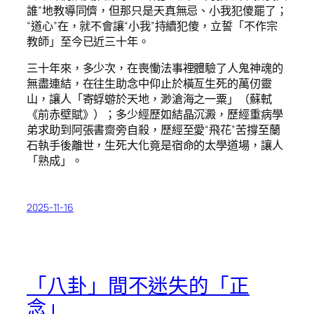
誰”地教導同儕，但那只是天真無忌、小我犯傻罷了；
“道心”在，就不會讓“小我”持續犯傻，立誓「不作宗
教師」至今已近三十年。
三十年來，多少次，在喪慟法事裡體驗了人鬼神魂的
無盡連結，在往生助念中仰止於橫亙生死的萬仞靈
山，讓人「寄蜉蝣於天地，渺滄海之一粟」（蘇軾
《前赤壁賦》）；多少經歷如結晶沉澱，歷經重病學
弟求助到阿張書齋旁自殺，歷經至愛“飛花”苦撐至蘭
石執手後離世，生死大化竟是宿命的太學道場，讓人
「熟成」。
2025-11-16
「八卦」間不迷失的「正
念」