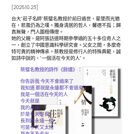
[2025.10.23]
台大“莊子名師”蔡璧名教授於前日過世，星墜而光猶
在，悲風仍為之嘆。獨身清居的哲人，馨德不孤；歸
真無聲，門人圍榻傳燈。
她的父親，是阿張訪道時期參學過的五十多位奇人之
一，創立了中國意識科學研究會。父女之間，多麼奇
特可貴的精神傳承。蔡教授是修行人的特殊典範，誠
如詩中說的，“一個活在今天的人”。
蔡璧名教授的詩作《餘燼》：
你告訴我 今天不會過來了
我知道 那就是永遠都不會過來了
我是一個活在今天的人
今天就是
我的永遠
於是今天好長
長到跟永遠一樣
可是今天又太短
我來不及走出