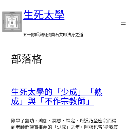
跳
生死太學
至
主
要
內
五十餘師與阿張蘭石共叩法身之道
容
部落格
生死太學的「少成」「熟
成」與「不作宗教師」
剛學了氣功、瑜伽、冥想、禪定、丹道乃至密宗而得
到老師們讚賞推薦的「少成」之年，阿張也曾“捨我其