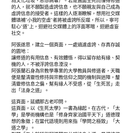
為文化垃圾、思想病毒）。若是直面生死而懂得修道
的人，就不願製造虛誇信息，也不願親友與自己成為
虛誇信息的接受者。這樣的人逐漸瞭解，想用社交媒
體填補“小我的空虛”者將被虛誇所反噬，所以，寧可
駐心“道”上，迴避社交媒體上的浮面寒暄，迴避虛妄
社交。
阿張遂思，建立一個頁面，一處過濾虛誇、存真存誠
的園地：
讓修道的有用信息、有效體悟，得以留存給有緣、契
機的人，不被浮誇信息湮沒。
阿張蘭石身為宗教學專業的大學教員與修道者，天職
便是釐清靈性修持與宗教信仰之間的機制與迷障，釐
清靈修信息之偏，幫有緣人不受惑，從「生死苦」走
出「法身之道」。
這頁面，延續那古老叩問。
這頁面，以《生死太學》一書為緣起。在古代，「太
學」是學術機構也是「修身齊家治國平天下」道德理
想的象徵；在當代語境則用來指「學問之極致」「大
道之學」。