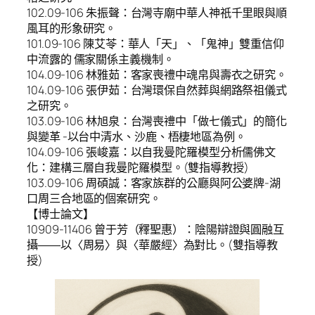
102.09-106 朱振聲：台灣寺廟中華人神祇千里眼與順
風耳的形象研究。
101.09-106 陳艾苓：華人「天」、「鬼神」雙重信仰
中流露的 儒家關係主義機制。
104.09-106 林雅茹：客家喪禮中魂帛與壽衣之研究。
104.09-106 張伊茹：台灣環保自然葬與網路祭祖儀式
之研究。
103.09-106 林旭泉：台灣喪禮中「做七儀式」的簡化
與變革 -以台中清水、沙鹿、梧棲地區為例。
104.09-106 張峻嘉：以自我曼陀羅模型分析儒佛文
化：建構三層自我曼陀羅模型。(雙指導教授)
103.09-106 周碩誠：客家族群的公廳與阿公婆牌-湖
口周三合地區的個案研究。
【博士論文】
10909-11406 曾于芳（釋聖惠）：陰陽辯證與圓融互
攝――以〈周易〉與〈華嚴經〉為對比。(雙指導教
授)