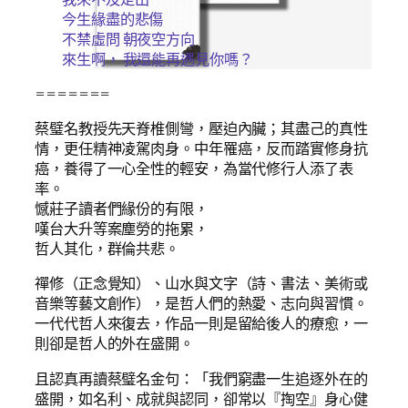
今生緣盡的悲傷
不禁虛問 朝夜空方向
來生啊， 我還能再遇見你嗎？
=======
蔡璧名教授先天脊椎側彎，壓迫內臟；其盡己的真性
情，更任精神凌駕肉身。中年罹癌，反而踏實修身抗
癌，養得了一心全性的輕安，為當代修行人添了表
率。
憾莊子讀者們緣份的有限，
嘆台大升等案塵勞的拖累，
哲人其化，群倫共悲。
禪修（正念覺知）、山水與文字（詩、書法、美術或
音樂等藝文創作），是哲人們的熱愛、志向與習慣。
一代代哲人來復去，作品一則是留給後人的療愈，一
則卻是哲人的外在盛開。
且認真再讀蔡璧名金句：「我們窮盡一生追逐外在的
盛開，如名利、成就與認同，卻常以『掏空』身心健