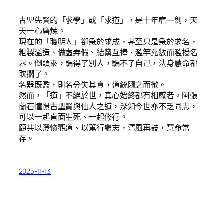
古聖先賢的「求學」或「求道」，是十年磨一劍，天
天一心磨煉。
現在的「聰明人」卻急於求成，甚至只是急於求名，
粗製濫造、做虛弄假、結黨互捧、濫竽充數而濫授名
器。倒頭來，騙得了別人，騙不了自己，法身慧命都
耽擱了。
名器既濫，則名分失其真，道統隨之而微。
然而，「道」不絕於世，真心始終都有相感者。阿張
蘭石憧憬古聖賢與仙人之道，深知今世亦不乏同志，
可以一起直面生死、一起修行。
願共以澄懷觀道、以篤行繼志，清風再鼓，慧命常
存。
2025-11-13