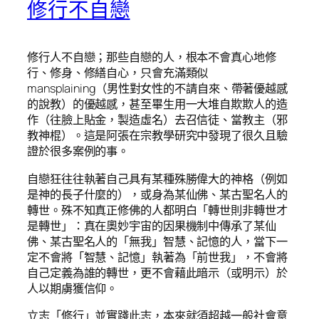
修行不自戀
修行人不自戀；那些自戀的人，根本不會真心地修
行、修身、修繕自心，只會充滿類似
mansplaining（男性對女性的不請自來、帶著優越感
的說教）的優越感，甚至畢生用一大堆自欺欺人的造
作（往臉上貼金，製造虛名）去召信徒、當教主（邪
教神棍）。這是阿張在宗教學研究中發現了很久且驗
證於很多案例的事。
自戀狂往往執著自己具有某種殊勝偉大的神格（例如
是神的長子什麼的），或身為某仙佛、某古聖名人的
轉世。殊不知真正修佛的人都明白「轉世則非轉世才
是轉世」：真在奧妙宇宙的因果機制中傳承了某仙
佛、某古聖名人的「無我」智慧、記憶的人，當下一
定不會將「智慧、記憶」執著為「前世我」，不會將
自己定義為誰的轉世，更不會藉此暗示（或明示）於
人以期虜獲信仰。
立志「修行」並實踐此志，本來就須超越一般社會意