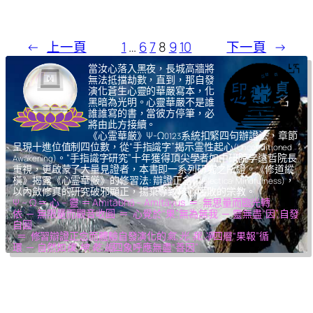
←
上一頁
1
…
6
7
8
9
10
下一頁
→
當汝心落入黑夜，長城高牆將
無法抵擋劫數，直到，那自發
演化蒼生心靈的華嚴寫本，化
黑暗為光明。心靈華嚴不是誰
誰誰寫的書，當彼方停筆，必
將由此方接續。
《心霊華厳》Ψ-Ω
系統扣緊四句辦證法，章節
0123
呈現十進位值制四位數，從“手指識字”揭示霊性起心
(Unconditioned
。“手指識字研究”十年獲得頂尖學者如中研院李遠哲院長
Awakening)
重視，更啟蒙了大量見證者，本書即一系列研究之所證。《修道縱
橫》揭露《心霊華厳》的修習法: 辯證正念
，
(Dialectical Mindfulness)
以內斂修真的研究破邪顯正，揚棄導致核心腐敗的宗教。
Ψ – Ω ＝ 心 – 靈 ＝ Amitābhā – Amitāyus ＝ 無思量而臨光轉
依 ─ 無限量而觀音收圓 ＝ 心覺於“果”,無為無我 ─ 靈無盡“因”,自發
自圓
＝ 修習辯證正念而體驗自發演化的
氣,光,我,凈
四層“果報”循
環 ─ 自然如
復,坤,乾,逅
四象呼應無盡“善因”