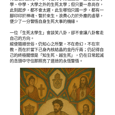
學、中學、大學之外的生死太學；但只要一息尚存，
此刻起步，都不會太遲，此生哪怕只踏一步，都有一
腳印印於神魂、瞥於來生。浪費心力於外塵的虛華，
便少了一分瞥悟自身生死大事的機緣。
一位「生死太學生」會談笑八卦，卻不會讓八卦奪走
自己的方向。
縱使隨順世俗，仍知心之所繫，不在奇幻，不在宗
教，而在於當下己身內核結晶的金丹斤兩；仍記得自
己的終極關懷是「知生死、越生死」，仍在日常起滅
的念頭中守住那照亮了道途的永恆瞥悟。