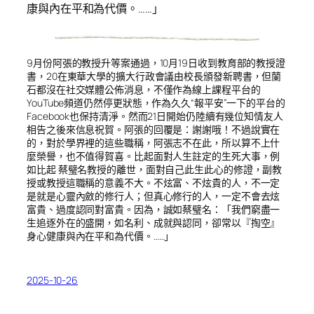
康與內在平和為代價。……」
9月份阿張的教授升等案通過，10月19日收到教育部的教授證
書，20在東華大學的擴大行政會議由校長頒發新聘書，但蘭
石都沒在社交媒體公佈消息，不僅作為線上課程平台的
YouTube頻道仍然停更狀態，作為久久“報平安”一下的平台的
Facebook也保持清淨。然而21日開始仍陸續有幾位知情友人
相告之後來信息祝賀。阿張的回覆是：謝謝哦！不過說實在
的，對於學界裡的這些職稱，阿張志不在此，所以算不上什
麼榮譽，也不值得賀喜。比起面對人生註定的生死大事，例
如比起 蔡璧名教授的離世，面對自己此生此心的修證，副教
授或教授這職稱的意義不大。不炫富、不炫貴的人，不一定
是就是心靈內斂的修行人；但真心修行的人，一定不會去炫
富貴、過度認同對富貴。因為，誠如蔡璧名：「我們窮盡一
生追逐外在的盛開，如名利、成就與認同，卻常以『掏空』
身心健康與內在平和為代價。……」
2025-10-26