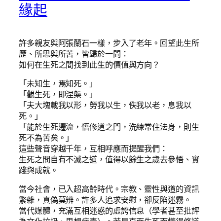
緣起
許多親友與阿張蘭石一樣，步入了老年。回望此生所
歷、所思與所苦，皆歸於一問：
如何在生死之間找到此生的價值與方向？
「未知生，焉知死。」
「觀生死，即涅槃。」
「夫大塊載我以形，勞我以生，佚我以老，息我以
死。」
「能於生死遷流，悟修道之門，洗練常住法身，則生
死不為苦矣。」
這些聲音穿越千年，互相呼應而提醒我們：
生死之間自有不滅之道，值得以餘生之歲去參悟、實
踐與成就。
當今社會，已入超高齡時代。宗教、靈性與道的資訊
繁雜，真偽莫辨。許多人追求安慰，卻反陷迷霧。
當代媒體，充滿互相迷惑的虛誇信息（學者甚至批評