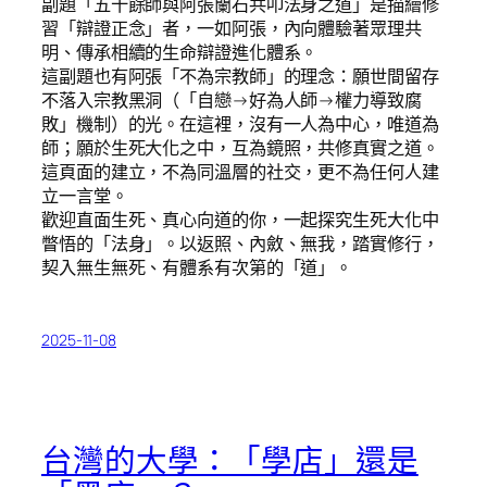
副題「五十餘師與阿張蘭石共叩法身之道」是描繪修
習「辯證正念」者，一如阿張，內向體驗著眾理共
明、傳承相續的生命辯證進化體系。
這副題也有阿張「不為宗教師」的理念：願世間留存
不落入宗教黑洞（「自戀→好為人師→權力導致腐
敗」機制）的光。在這裡，沒有一人為中心，唯道為
師；願於生死大化之中，互為鏡照，共修真實之道。
這頁面的建立，不為同溫層的社交，更不為任何人建
立一言堂。
歡迎直面生死、真心向道的你，一起探究生死大化中
瞥悟的「法身」。以返照、內斂、無我，踏實修行，
契入無生無死、有體系有次第的「道」。
2025-11-08
台灣的大學：「學店」還是