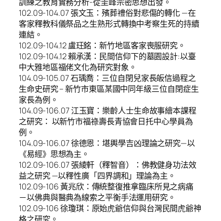
訓練之教育實務分析-從圭峰宗密思想出發。
102.09-104.07 張文玉：殯葬禮俗對悲傷的轉化 —在
客家釋教科儀祭品之生熟形式轉換中考察生死的持續
連結。
102.09-104.12 盧玨銘：新竹地區客家喪服研究。
102.09-104.12 賴承漢：民間信仰下的墓園設計:以臺
中大雅地區福佬文化為研究對象。
104.09-105.07 石瑀喬：三位自閉兒家長皈信過程之
生命史研究 – 新竹市東區某國中同年級三位自閉症生
家長為例。
104.09-106.07 江玉寶：樂齡人士生命故事繪本課程
之研究： 以新竹市福祿壽長青協會日托中心學員為
例。
104.09-106.07 徐德恩：堪輿學吉凶理論之研究—以
《易經》思想為主。
102.09-106.07 張綾軒（釋智音）：佛教健身功法效
益之研究 —以釋性廣「四界調和」理論為主。
102.09-106 黃兆欣：傳統整復推拿臨床所見之病痛
－以佛典與醫典為線索之平衡手法運用研究。
102.09-106 徐瓊琪：原始虎爺信仰與台灣民間虎爺神
格之研究。