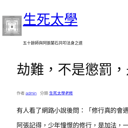
跳
生死太學
至
主
要
內
五十餘師與阿張蘭石共叩法身之道
容
劫難，不是懲罰，
作者:
admin
分類:
生死太學老修
有人看了網路小說後問：「修行真的會
阿張記得，少年憧憬的修行，是加法，