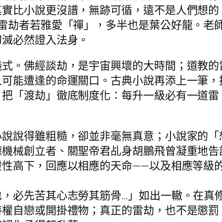
其實比小說更沒譜，無跡可循，遠不是人們想的
懂雷劫者若雅愛「禪」，多半也是葉公好龍。老
幻滅必然證入法身。
儀式。佛經談劫，是宇宙興壞的大時間；道教的
人可能遭逢的命運關口。古典小說再添上一筆，
，把「渡劫」徹底制度化：每升一級必有一道雷
小說說得雖粗糙，卻並非毫無真意；小說家的「
德機械創立者、關聖帝君乩身胡鵬飛曾凝重地告
靈性高下，回應以相應的天命——以及相應等級
也，必先苦其心志勞其筋骨…」如出一轍。在真
特權自戀或開掛禮物；真正的雷劫，也不是懲罰