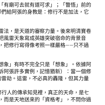
「有廟可去就有道可求」；「瞥悟」前的
師們給阿張的身教是：修行不是加法，它
雷法，是天道的審察力量。後來明清寶卷
把風雷天象寫成英雄突破宿命的背景音
，把修行寫得像考照一樣嚴格——只不過
想象」有時不完全只是「想象」。依據阿
訴阿張許多實例，記憶猶新）：當一個修
的雷劫。這雷，不必真的轟隆，但其力量
修行人的傳承知見裡，真正的天命，是七
，而是天地送來的「資格考」，不問你過