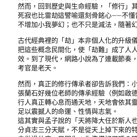
然而，回到歷史與生命經驗，「修行」
死寂也比雷劫這譬喻還刻骨銘心——不
不增加小我夢幻；也不只是減法，隨著
古代經典裡的「劫」本非個人化的升級
把這些概念民間化，使「劫難」成了人
效。到了現代，網路小說為了連載節奏
考官是老天。
然而，真正的修行傳承者卻告訴我們：
張蘭石好幾位老師的傳承經驗（例如啟
行人真正轉心息而通天地，天地會依其
足以震撼人的命運、性情與志氣。
這其實與孟子說的「天將降大任於斯人
分貞志三分天賦，不是從天上掉下來的