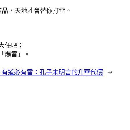
結晶，天地才會替你打雷。
大任吧；
「爆雷」。
] 有道必有雷：孔子未明言的升華代價
→