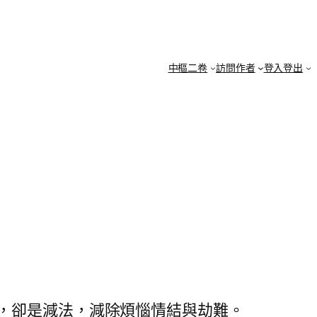
中樞二卷
訪問作者
登入登出
，卻是減法，減除煩惱情結與劫難。