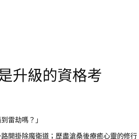
是升級的資格考
遇到雷劫嗎？」
一路開掛除魔衛道；歷盡滄桑後療癒心靈的修行