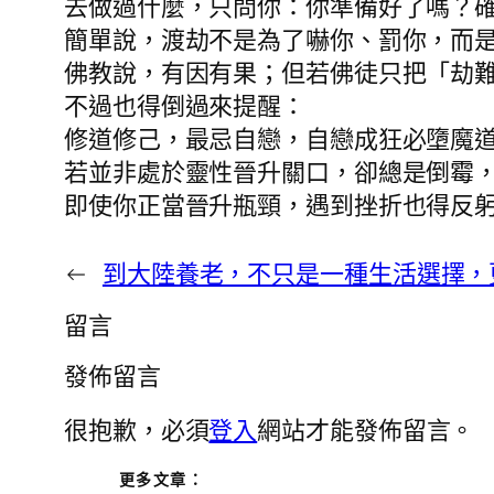
去做過什麼，只問你：你準備好了嗎？
簡單說，渡劫不是為了嚇你、罰你，而
佛教說，有因有果；但若佛徒只把「劫
不過也得倒過來提醒：
修道修己，最忌自戀，自戀成狂必墮魔
若並非處於靈性晉升關口，卻總是倒霉
即使你正當晉升瓶頸，遇到挫折也得反
←
到大陸養老，不只是一種生活選擇，
留言
發佈留言
很抱歉，必須
登入
網站才能發佈留言。
更多文章：