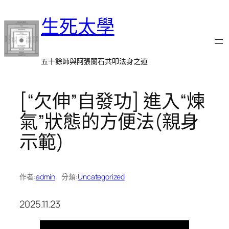
跳
生死太學
至
主
要
內
五十餘師與阿張蘭石共叩法身之道
容
[“欠伸”自發功] 進入“煉
氣”狀態的方便法(親身
示範)
作者:
admin
分類:
Uncategorized
2025.11.23