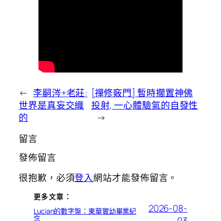
←
李嗣涔+老莊:
[禪修竅門] 暫時擱置神佛
世界是真妄交織
投射, 一心體驗氣的自發性
的
→
留言
發佈留言
很抱歉，必須
登入
網站才能發佈留言。
更多文章：
2026-08-
Lucian的數字盤：東華實幼畢業紀
念
03