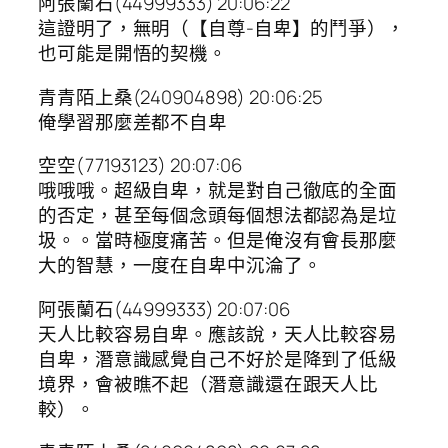
阿張蘭石(44999333) 20:06:22
這證明了，無明（【自尊-自卑】的鬥爭），
也可能是開悟的契機。
青青陌上桑(240904898) 20:06:25
俺學習那麼差都不自卑
空空(77193123) 20:07:06
哦哦哦。超級自卑，就是對自己徹底的全面
的否定，甚至每個念頭每個想法都認為是垃
圾。。當時極度痛苦。但是俺沒有會長那麼
大的智慧，一度在自卑中沉淪了。
阿張蘭石(44999333) 20:07:06
天人比較容易自卑。應該說，天人比較容易
自卑，潛意識感覺自己不好於是降到了低級
境界，會被瞧不起（潛意識還在跟天人比
較）。