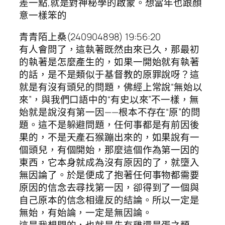
差一點,就是對神秘學的啟蒙。想當年也跟顏
意一樣笨的
青青陌上桑(240904898) 19:56:20
有人會問了，這執著既然由來已久，那最初
的執著是怎麼產生的，如果一開始就有執著
的話，是不是類似于基督教的原罪說呀？這
就是有沒有頭兒的問題，佛經上常說“無始以
來”，與我們口語中的“有史以來”不一樣，無
始就是說沒有第一因——根本不存在“原”的問
題。這不是躲避問題，任何事都是有前因後
果的，不是天產石猴蹦出來的，如果說有一
個頭兒，有個開始，那麼這個作為第一因的
東西，它本身就成為沒有原因的了，就墮入
無因論了。於是便成了抱著任何事物都需要
原因的信念去尋找第一因，卻得到了一個與
自己原本的信念相違反的結論。所以一定是
無始，有始論，一定是無因論。