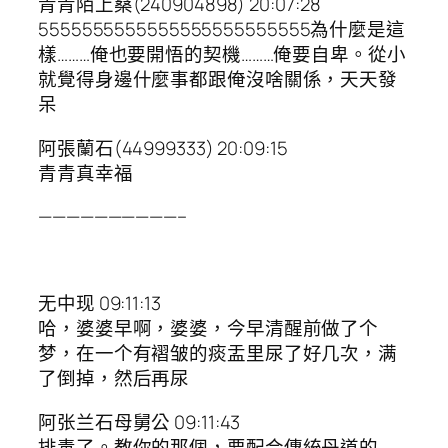
青青陌上桑(240904898) 20:07:28
5555555555555555555555555為什麼是這
樣………俺也要開悟的契機………俺要自卑。從小
就覺得身邊什麼事都跟俺沒啥關係，天天發
呆
阿張蘭石(44999333) 20:09:15
青青真幸福
——————————–
无中现 09:11:13
哈，婆婆早啊，婆婆，今早清醒前做了个
梦，在一个有褶皱的痰盂里尿了好几次，满
了倒掉，然后再尿
阿张兰石母舅公 09:11:43
排毒了。教你的那個，要配合傳統丹道的