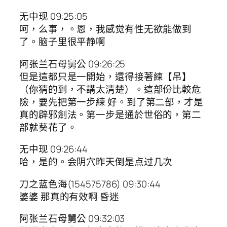
无中现 09:25:05
呵，么事，。恩，我感觉有性无欲能做到
了。脑子里很平静啊
阿张兰石母舅公 09:26:25
但是這都只是一開始，還得接著練【吊】
（你猜的到，不講太清楚）。這部份比較危
險，要先把第一步練 好。到了第二部，才是
真的辟邪劍法。第一步是通於世俗的，第二
部就葵花了。
无中现 09:26:44
哈，是的。会阴穴昨天倒是点过几次
刀之蓝色海(154575786) 09:30:44
婆婆 那真的有效啊 昏迷
阿张兰石母舅公 09:32:03