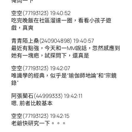
俺問一下
空空(77193123) 19:40:52
吃完晚飯在社區溜達一圈，看看小孩子遊
戲，真爽
青青陌上桑(240904898) 19:40:57
最近有點強，今天和一MM說話，忽然感應到
她有一塊疤，試探問下，還真是
空空(77193123) 19:42:07
唯識學的經典，似乎是“瑜伽師地論”和“宗鏡
錄”
阿張蘭石(44999333) 19:42:11
嗯, 前者比較基本
空空(77193123) 19:42:15
老爺快研究一下。。。