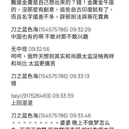
難道金庸是自己想出來的？錯！金庸金牛座
的，沒那麼有創意，這些自古印度就有了，
而且名字還差不多，辟邪劍法與葵花寶典
刀之蓝色海(154575786) 09:32:29
中国也有的啊 不敢对那不敢兴趣
无中现 09:32:56
呵呵，我昨天想到其实和尚跟太监没啥两样
和尚比 太监更痛苦
刀之蓝色海(154575786) 09:33:13
错
taiyi(917526469) 09:33:39
上回混混
刀之蓝色海(154575786) 09:33:46
。。。。。。。。。婆婆 晚上不做梦怎么