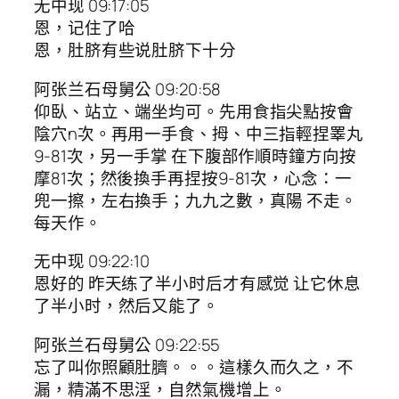
无中现 09:17:05
恩，记住了哈
恩，肚脐有些说肚脐下十分
阿张兰石母舅公 09:20:58
仰臥、站立、端坐均可。先用食指尖點按會
陰穴n次。再用一手食、拇、中三指輕捏睪丸
9-81次，另一手掌 在下腹部作順時鐘方向按
摩81次；然後換手再捏按9-81次，心念：一
兜一擦，左右換手；九九之數，真陽 不走。
每天作。
无中现 09:22:10
恩好的 昨天练了半小时后才有感觉 让它休息
了半小时，然后又能了。
阿张兰石母舅公 09:22:55
忘了叫你照顧肚臍。。。這樣久而久之，不
漏，精滿不思淫，自然氣機增上。