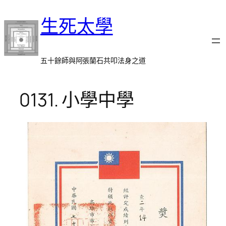
跳
生死太學
至
主
要
內
五十餘師與阿張蘭石共叩法身之道
容
0131. 小學中學