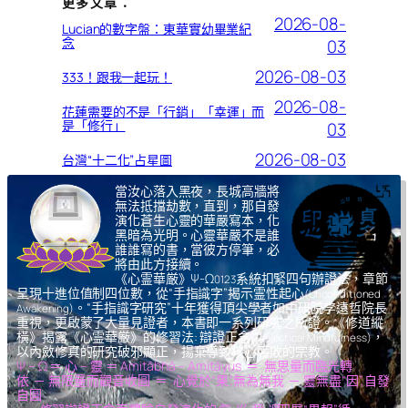
更多文章：
2026-08-
Lucian的數字盤：東華實幼畢業紀
念
03
2026-08-03
333！跟我一起玩！
2026-08-
花蓮需要的不是「行銷」「幸運」而
是「修行」
03
2026-08-03
台灣“十二化”占星圖
當汝心落入黑夜，長城高牆將
無法抵擋劫數，直到，那自發
演化蒼生心靈的華嚴寫本，化
黑暗為光明。心靈華嚴不是誰
誰誰寫的書，當彼方停筆，必
將由此方接續。
《心霊華厳》Ψ-Ω
系統扣緊四句辦證法，章節
0123
呈現十進位值制四位數，從“手指識字”揭示霊性起心
(Unconditioned
。“手指識字研究”十年獲得頂尖學者如中研院李遠哲院長
Awakening)
重視，更啟蒙了大量見證者，本書即一系列研究之所證。《修道縱
橫》揭露《心霊華厳》的修習法: 辯證正念
，
(Dialectical Mindfulness)
以內斂修真的研究破邪顯正，揚棄導致核心腐敗的宗教。
Ψ – Ω ＝ 心 – 靈 ＝ Amitābhā – Amitāyus ＝ 無思量而臨光轉
依 ─ 無限量而觀音收圓 ＝ 心覺於“果”,無為無我 ─ 靈無盡“因”,自發
自圓