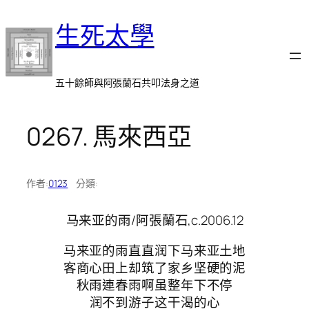
跳
生死太學
至
主
要
內
五十餘師與阿張蘭石共叩法身之道
容
0267. 馬來西亞
作者:
0123
分類:
马来亚的雨/阿張蘭石,c.2006.12
马来亚的雨直直润下马来亚土地
客商心田上却筑了家乡坚硬的泥
秋雨連春雨啊虽整年下不停
润不到游子这干渴的心