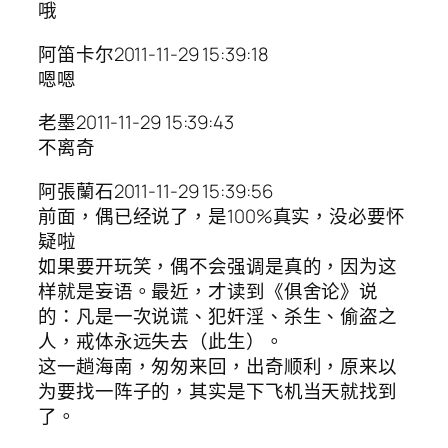
哦
阿笛卡尔2011-11-29 15:39:18
嗯嗯
老墨2011-11-29 15:39:43
不离奇
阿張蘭石2011-11-29 15:39:56
前面，偶已经说了，是100%真实，没必要怀
疑啦
如果要开玩笑，偶不会强调是真的，因为这
样就是妄语。最近，才读到《俱舍论》说
的：凡是一次说谎、犯奸淫、杀生、偷盗之
人，戒体永远失去（此生）。
这一趟海南，匆匆来回，出奇顺利，原来以
为要找一阵子的，其实是下飞机当天就找到
了。