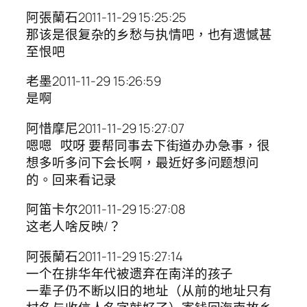
阿張蘭石2011-11-29 15:25:25
那该是很复杂的乡愁与执情吧，也有遗憾甚
至恨吧
老墨2011-11-29 15:26:59
是啊
阿惜摩尼2011-11-29 15:27:07
嗯嗯 哎呀 要帮同事去下街道办办急事，很
想多听多问下会长啊，最近好多问题想问
的。回来看记录
阿笛卡尔2011-11-29 15:27:08
这老人啥反映/？
阿張蘭石2011-11-29 15:27:14
一个在排华年代被遗弃在南洋的孩子
一辈子仍不断以旧的地址（从前的地址只有