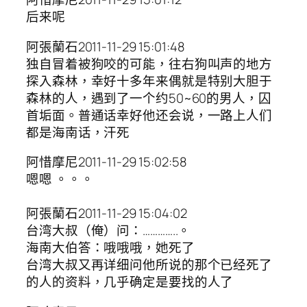
后来呢
阿張蘭石2011-11-29 15:01:48
独自冒着被狗咬的可能，往右狗叫声的地方
探入森林，幸好十多年来偶就是特别大胆于
森林的人，遇到了一个约50~60的男人，囚
首垢面。普通话幸好他还会说，一路上人们
都是海南话，汗死
阿惜摩尼2011-11-29 15:02:58
嗯嗯 。。。
阿張蘭石2011-11-29 15:04:02
台湾大叔（俺）问：…………..。
海南大伯答：哦哦哦，她死了
台湾大叔又再详细问他所说的那个已经死了
的人的资料，几乎确定是要找的人了