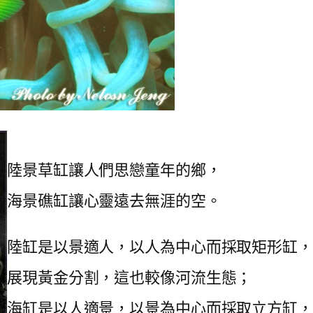
陸景草缸讓人們思戀童年的鄉，
海景礁缸讓心靈遠去無涯的空。
陸缸是以景適人，以人為中心而採取矩形缸，
展現黃金分割，這也較像河流生態；
海缸是以人適景，以景為中心而採取立方缸，