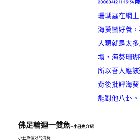
20060412 11:13:34
珊瑚蟲在網上
海葵蠻好養，
人類就是太多八
壞，海葵珊瑚
所以吾人應該
背後批評海葵
能對他八卦。
佛足輪迴一雙魚
—小丑魚介紹
小丑魚偏好的海葵