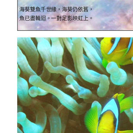
海葵雙魚千世緣，海葵仍依舊，
魚已盡輪迴。一對足影映虹上。