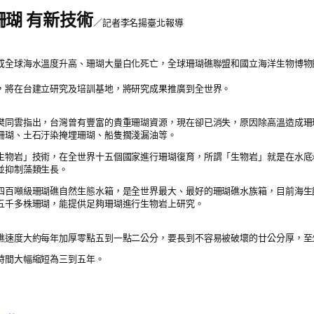
瑚 有新技術
／記者李名揚臺北報導
成全球海水溫度升高、珊瑚大量白化死亡，全球珊瑚礁聯盟和國立海洋生物博物
，將在台建立研究及培訓基地，將研究成果推廣到全世界。
樊同雲指出，台灣曾有豐富的貴重珊瑚資源，現在卻已消失，原因除高溫造成珊
珊瑚、土石汙染掩埋珊瑚、船隻擱淺漏油等。
生物岩」技術，在全世界十五個國家進行珊瑚復育，所謂「生物岩」就是在水底
並抑制藻類生長。
四百噸級珊瑚礁自然生態水箱，是全世界最大、最好的珊瑚礁水族箱，目前海生
五千多株珊瑚，能提供足夠珊瑚進行生物岩上研究。
礁速度大約每年加厚零點五到一點二公分，要長到不容易被破壞的廿公分厚，至
時間大幅縮短為三到五年。