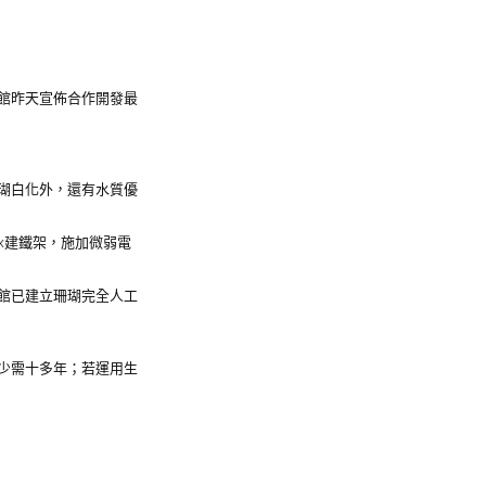
館昨天宣佈合作開發最
瑚白化外，還有水質優
x建鐵架，施加微弱電
館已建立珊瑚完全人工
少需十多年；若運用生