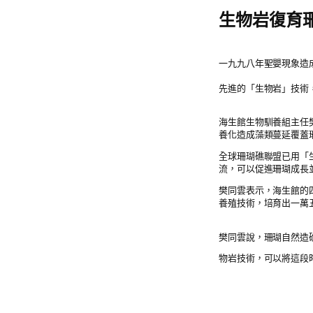
生物岩復育珊
一九九八年聖嬰現象造
先進的「生物岩」技術
海生館生物馴養組主任
養化造成藻類蔓延覆蓋
全球珊瑚礁聯盟已用「
流，可以促進珊瑚成長
樊同雲表示，海生館的
養殖技術，培育出一萬
樊同雲說，珊瑚自然造
物岩技術，可以將這段