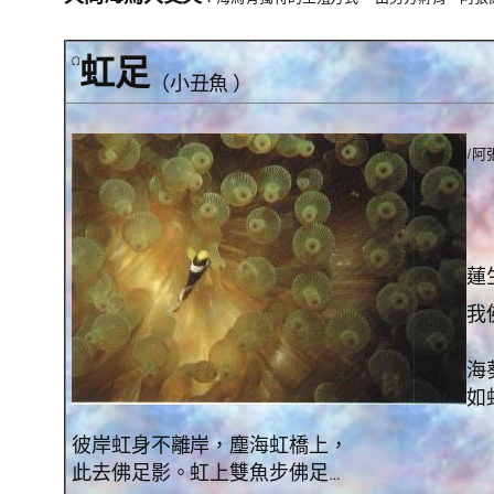
虹足
Ω
（小丑魚 ）
/阿
蓮
我
海
如
彼岸虹身不離岸，塵海虹橋上，
此去佛足影。虹上雙魚步佛足…