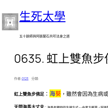
跳
生死太學
至
主
要
內
五十餘師與阿張蘭石共叩法身之道
容
0635. 虹上雙魚
作者:
0123
分類:
海
葵
：
，雖然會因為生病
虹上雙魚步佛足
天問海馬大丈夫
：海馬有獨特的生殖方式—-由男方孵育，阿