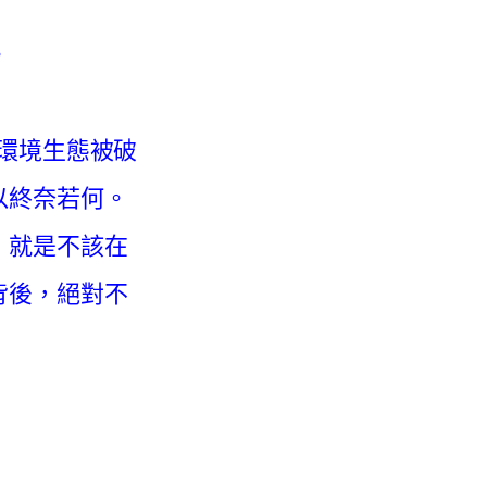
。
說環境生態被破
以終奈若何。
，就是不該在
背後，絕對不