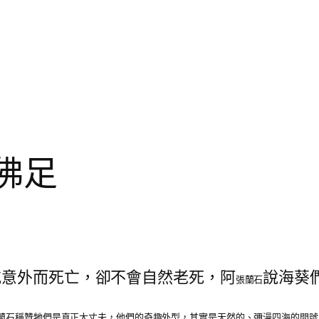
步佛足
或意外而死亡，卻不會自然老死，阿
說海葵
張蘭石
張蘭石稱贊牠們是真正大丈夫，他們的奇趣外型，其實是天然的、彌漫四海的問