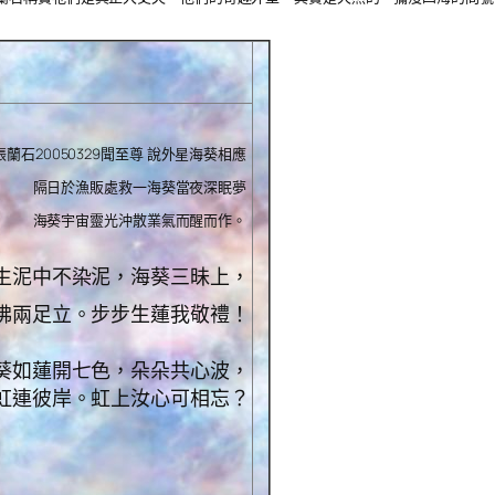
張蘭石20050329聞至尊 說外星海葵相應
隔日於漁販處救一海葵當夜深眠夢
海葵宇宙靈光沖散業氣而醒而作。
生泥中不染泥，海葵三昧上，
佛兩足立。步步生蓮我敬禮！
葵如蓮開七色，朵朵共心波，
虹連彼岸。虹上汝心可相忘？