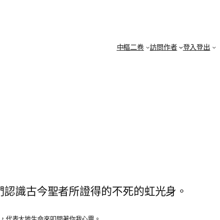
中樞二卷
訪問作者
登入登出
們認識古今聖者所證得的不死的虹光身。
號，代表大地生命來叩問著你我心靈。