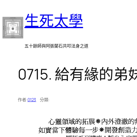
跳
生死太學
至
主
要
內
五十餘師與阿張蘭石共叩法身之道
容
0715. 給有緣的弟
作者:
0123
分類: