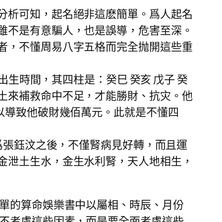
分析可知，起名絕非這麽簡單。爲人起名
雖不是有意騙人，也是誤導，危害至深。
者，不懂周易八字五格而完全抛開這些重
生時間，其四柱是：癸巳 癸亥 戊子 癸
土來補救命中不足，才能勝財、抗灾。他
以導致他破財幾佰萬元。此就是不懂四
爲張鈺汶之後，不僅腎病見好轉，而且運
金泄土生水，金生水利腎，天人地相生，
單的算命娛樂書中以屬相、時辰、月份
非不考慮這些因素，而是要全面考慮這些