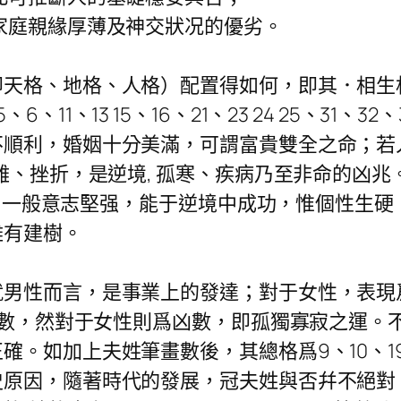
家庭親緣厚薄及神交狀况的優劣。
格、地格、人格）配置得如何，即其．相生
1、13 15、16、21、23 24 25、31、
利，婚姻十分美滿，可謂富貴雙全之命；若人格爲4
難、挫折，是逆境, 孤寒、疾病乃至非命的凶兆
、一般意志堅强，能于逆境中成功，惟個性生硬
難有建樹。
性而言，是事業上的發達；對于女性，表現
是吉數，然對于女性則爲凶數，即孤獨寡寂之運
如加上夫姓筆畫數後，其總格爲9、10、19 20
原因，隨著時代的發展，冠夫姓與否幷不絕對，