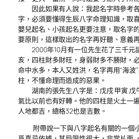
因此如果有人說：我起名字時參考各種
字，必須要懂得生辰八字命理知識，取
嬰兒起名、小孩起名更要注意，取名字
要原則，這樣取出的名字再好聽、意義
2000年10月有一位先生花了三千元請
亥，四柱財多財旺，身弱財多不勝財，
命中水多，本人又姓洪，名字再用“海波
柱，不懂命理而造成的惡果。
湖南的張先生八字是：戊戌 甲寅 戊
氣比以前也有好轉。他的四柱是火土一
人地都吉，總格32也是吉數。
附帶說一下與八字起名有關的一個小問
爲喜忌依據，其局限性很大，非常片面 