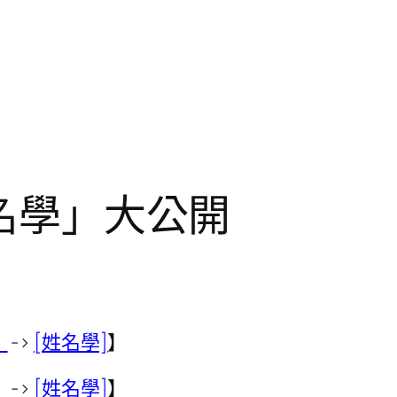
姓名學」大公開
）
->
[姓名學]
】
）
->
[姓名學]
】