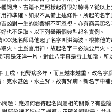
詞典、古籍不是照樣起得很好聽嗎？從以上
喜用神準確。如果不具備上述條件，所起的名字
的吉凶對一生的影響絕不可忽視。亦有商業起名
再好也不足取。以下列舉兩個典型起名實例。
XXX起名師爲他起了名字叫洪海波，根據他的出
必取火、土爲喜用神，故起名字中必須要用火、
”那真是汪洋一片，對此八字真是雪上加霜，所
午 壬戌，他腎病多年，而且越來越重，改名字
遍，克水甚凶，水主腎，故有腎病。新名字中補
題：應如何看待起名與屬相的關係？有些簡
，對部分讀者造成了誤導。正確的觀點是：幷