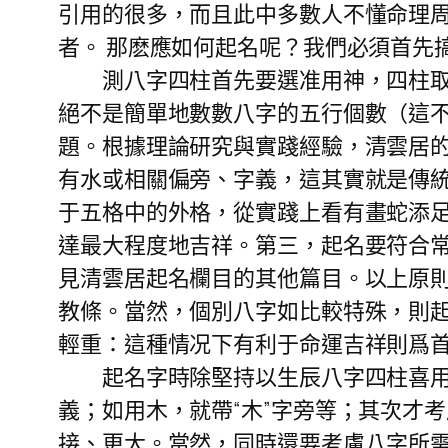
引用的很多，而且此中多數人不懂命理
者。 那麽應如何起名呢？我們必須首先
測八字四柱首先要選准用神，四柱取用
絕不是簡單地數數八字的五行個數（這
題。根據理論研究與實踐經驗，清雲居
有水或相關偏旁、字義，這其實就是傳
于五格中的外格，從實踐上看有畫蛇添
達最大程度地吉祥。第三，起名要符合
見清雲居起名欄目的其他篇目。以上原
教條。當然，個別八字如比較特殊，則
輕重：這種情况下有利于命運吉祥則爲
起名字時除堅持以生辰八字四柱喜用神
義；如用木，就帶“木”字旁等；其次才
接、更大。當然，同時還要考慮八字所