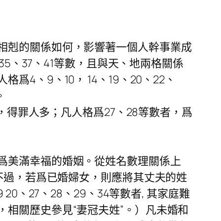
相剋的關係如何，影響著一個人幹事業成
32、35、37、41等數，且與天、地兩格關係
、9、10， 14、19、20、22、
。
，得罪人多；凡人格爲27、28等數者，爲
爲美滿幸福的婚姻。從姓名數理關係上
。不過，若爲已婚婦女，則應將其丈夫的姓
、27、28、29、34等數者, 其家庭難
相關歷史參見“妻冠夫姓”。）凡未婚和