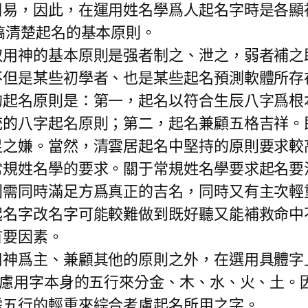
周易，因此，在運用姓名學爲人起名字時是各顯
搞清楚起名的基本原則。
神的基本原則是强者制之、泄之，弱者補之
不但是某些初學者、也是某些起名預測軟體所存
的起名原則是：第一，起名以符合生辰八字爲根
統的八字起名原則；第二，起名兼顧五格吉祥。
足之嫌。當然，清雲居起名中堅持的原則要求較
常規姓名學的要求。關于常規姓名學要求起名要
則需同時滿足方爲真正的吉名，同時又有主次輕
起名字改名字可能較難做到既好聽又能補救命中
首要因素。
爲主、兼顧其他的原則之外，在選用具體字上，
考慮用字本身的五行來分金、木、水、火、土。
需五行的輕重來綜合考慮起名所用之字。