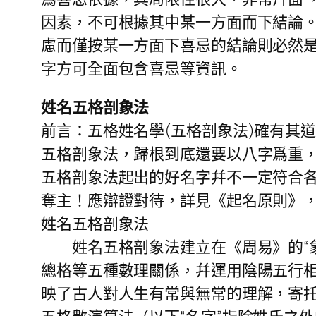
因素，不可根據其中某一方面而下結論
慮而僅按某一方面下喜忌的結論則必然是
字方可全面包含喜忌等資訊。
姓名五格剖象法
前言：五格姓名學(五格剖象法)確有其
五格剖象法，歸根到底還要以八字爲重，
五格剖象法起出的好名字幷不一定符合
奪主！應辯證對待，詳見《起名原則》，
姓名五格剖象法
姓名五格剖象法建立在《周易》的“象”
總格等五種數理關係，幷運用陰陽五行相
映了古人對人生有常與無常的理解，寄