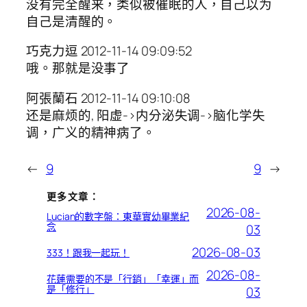
没有完全醒来，类似被催眠的人，自己以为
自己是清醒的。
巧克力逗 2012-11-14 09:09:52
哦。那就是没事了
阿張蘭石 2012-11-14 09:10:08
还是麻烦的, 阳虚->内分泌失调->脑化学失
调，广义的精神病了。
←
9
9
→
更多文章：
2026-08-
Lucian的數字盤：東華實幼畢業紀
念
03
2026-08-03
333！跟我一起玩！
2026-08-
花蓮需要的不是「行銷」「幸運」而
是「修行」
03