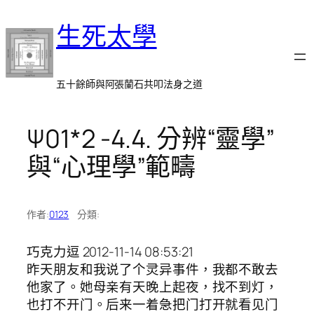
跳
生死太學
至
主
要
內
五十餘師與阿張蘭石共叩法身之道
容
Ψ01*2 -4.4. 分辨“靈學”
與“心理學”範疇
作者:
0123
分類:
巧克力逗 2012-11-14 08:53:21
昨天朋友和我说了个灵异事件，我都不敢去
他家了。她母亲有天晚上起夜，找不到灯，
也打不开门。后来一着急把门打开就看见门