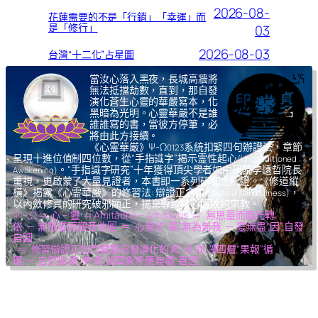
2026-08-
花蓮需要的不是「行銷」「幸運」而
是「修行」
03
2026-08-03
台灣“十二化”占星圖
當汝心落入黑夜，長城高牆將
無法抵擋劫數，直到，那自發
演化蒼生心靈的華嚴寫本，化
黑暗為光明。心靈華嚴不是誰
誰誰寫的書，當彼方停筆，必
將由此方接續。
《心霊華厳》Ψ-Ω
系統扣緊四句辦證法，章節
0123
呈現十進位值制四位數，從“手指識字”揭示霊性起心
(Unconditioned
。“手指識字研究”十年獲得頂尖學者如中研院李遠哲院長
Awakening)
重視，更啟蒙了大量見證者，本書即一系列研究之所證。《修道縱
橫》揭露《心霊華厳》的修習法: 辯證正念
，
(Dialectical Mindfulness)
以內斂修真的研究破邪顯正，揚棄導致核心腐敗的宗教。
Ψ – Ω ＝ 心 – 靈 ＝ Amitābhā – Amitāyus ＝ 無思量而臨光轉
依 ─ 無限量而觀音收圓 ＝ 心覺於“果”,無為無我 ─ 靈無盡“因”,自發
自圓
＝ 修習辯證正念而體驗自發演化的
氣,光,我,凈
四層“果報”循
環 ─ 自然如
復,坤,乾,逅
四象呼應無盡“善因”