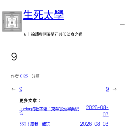
跳
生死太學
至
主
要
內
五十餘師與阿張蘭石共叩法身之道
容
9
作者:
0123
分類:
←
9
9
→
更多文章：
2026-08-
Lucian的數字盤：東華實幼畢業紀
念
03
2026-08-03
333！跟我一起玩！