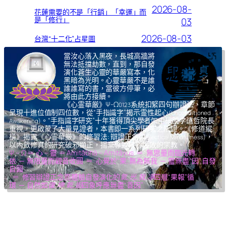
2026-08-
花蓮需要的不是「行銷」「幸運」而
是「修行」
03
2026-08-03
台灣“十二化”占星圖
當汝心落入黑夜，長城高牆將
無法抵擋劫數，直到，那自發
演化蒼生心靈的華嚴寫本，化
黑暗為光明。心靈華嚴不是誰
誰誰寫的書，當彼方停筆，必
將由此方接續。
《心霊華厳》Ψ-Ω
系統扣緊四句辦證法，章節
0123
呈現十進位值制四位數，從“手指識字”揭示霊性起心
(Unconditioned
。“手指識字研究”十年獲得頂尖學者如中研院李遠哲院長
Awakening)
重視，更啟蒙了大量見證者，本書即一系列研究之所證。《修道縱
橫》揭露《心霊華厳》的修習法: 辯證正念
，
(Dialectical Mindfulness)
以內斂修真的研究破邪顯正，揚棄導致核心腐敗的宗教。
Ψ – Ω ＝ 心 – 靈 ＝ Amitābhā – Amitāyus ＝ 無思量而臨光轉
依 ─ 無限量而觀音收圓 ＝ 心覺於“果”,無為無我 ─ 靈無盡“因”,自發
自圓
＝ 修習辯證正念而體驗自發演化的
氣,光,我,凈
四層“果報”循
環 ─ 自然如
復,坤,乾,逅
四象呼應無盡“善因”