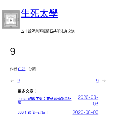
跳
生死太學
至
主
要
內
五十餘師與阿張蘭石共叩法身之道
容
9
作者:
0123
分類:
←
9
9
→
更多文章：
2026-08-
Lucian的數字盤：東華實幼畢業紀
念
03
2026-08-03
333！跟我一起玩！