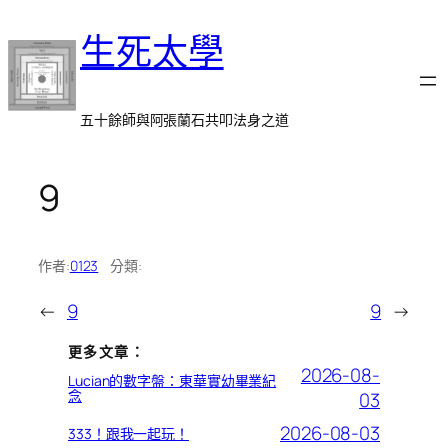
跳
生死太學
至
主
要
內
五十餘師與阿張蘭石共叩法身之道
容
9
作者:
0123
分類:
←
9
9
→
更多文章：
2026-08-
Lucian的數字盤：東華實幼畢業紀
念
03
2026-08-03
333！跟我一起玩！