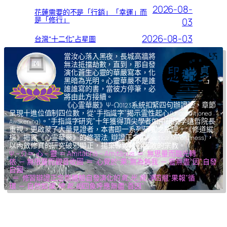
2026-08-
花蓮需要的不是「行銷」「幸運」而
是「修行」
03
2026-08-03
台灣“十二化”占星圖
當汝心落入黑夜，長城高牆將
無法抵擋劫數，直到，那自發
演化蒼生心靈的華嚴寫本，化
黑暗為光明。心靈華嚴不是誰
誰誰寫的書，當彼方停筆，必
將由此方接續。
《心霊華厳》Ψ-Ω
系統扣緊四句辦證法，章節
0123
呈現十進位值制四位數，從“手指識字”揭示霊性起心
(Unconditioned
。“手指識字研究”十年獲得頂尖學者如中研院李遠哲院長
Awakening)
重視，更啟蒙了大量見證者，本書即一系列研究之所證。《修道縱
橫》揭露《心霊華厳》的修習法: 辯證正念
，
(Dialectical Mindfulness)
以內斂修真的研究破邪顯正，揚棄導致核心腐敗的宗教。
Ψ – Ω ＝ 心 – 靈 ＝ Amitābhā – Amitāyus ＝ 無思量而臨光轉
依 ─ 無限量而觀音收圓 ＝ 心覺於“果”,無為無我 ─ 靈無盡“因”,自發
自圓
＝ 修習辯證正念而體驗自發演化的
氣,光,我,凈
四層“果報”循
環 ─ 自然如
復,坤,乾,逅
四象呼應無盡“善因”