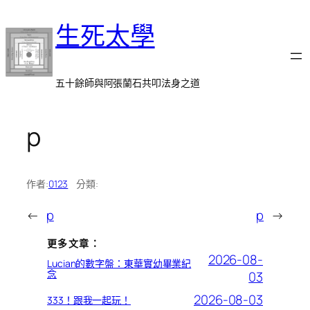
跳
生死太學
至
主
要
內
五十餘師與阿張蘭石共叩法身之道
容
p
作者:
0123
分類:
←
p
p
→
更多文章：
2026-08-
Lucian的數字盤：東華實幼畢業紀
念
03
2026-08-03
333！跟我一起玩！