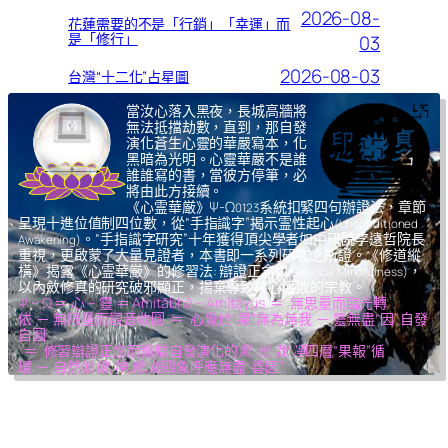
2026-08-
花蓮需要的不是「行銷」「幸運」而
是「修行」
03
2026-08-03
台灣“十二化”占星圖
當汝心落入黑夜，長城高牆將
無法抵擋劫數，直到，那自發
演化蒼生心靈的華嚴寫本，化
黑暗為光明。心靈華嚴不是誰
誰誰寫的書，當彼方停筆，必
將由此方接續。
《心霊華厳》Ψ-Ω
系統扣緊四句辦證法，章節
0123
呈現十進位值制四位數，從“手指識字”揭示霊性起心
(Unconditioned
。“手指識字研究”十年獲得頂尖學者如中研院李遠哲院長
Awakening)
重視，更啟蒙了大量見證者，本書即一系列研究之所證。《修道縱
橫》揭露《心霊華厳》的修習法: 辯證正念
，
(Dialectical Mindfulness)
以內斂修真的研究破邪顯正，揚棄導致核心腐敗的宗教。
Ψ – Ω ＝ 心 – 靈 ＝ Amitābhā – Amitāyus ＝ 無思量而臨光轉
依 ─ 無限量而觀音收圓 ＝ 心覺於“果”,無為無我 ─ 靈無盡“因”,自發
自圓
＝ 修習辯證正念而體驗自發演化的
氣,光,我,凈
四層“果報”循
環 ─ 自然如
復,坤,乾,逅
四象呼應無盡“善因”