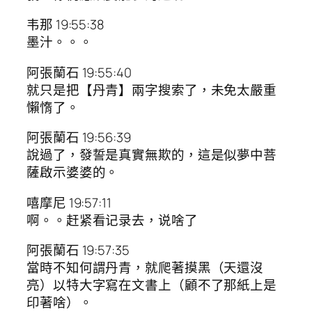
韦那 19:55:38
墨汁。。。
阿張蘭石 19:55:40
就只是把【丹青】兩字搜索了，未免太嚴重
懶惰了。
阿張蘭石 19:56:39
說過了，發誓是真實無欺的，這是似夢中菩
薩啟示婆婆的。
嘻摩尼 19:57:11
啊。。赶紧看记录去，说啥了
阿張蘭石 19:57:35
當時不知何謂丹青，就爬著摸黑（天還沒
亮）以特大字寫在文書上（顧不了那紙上是
印著啥）。