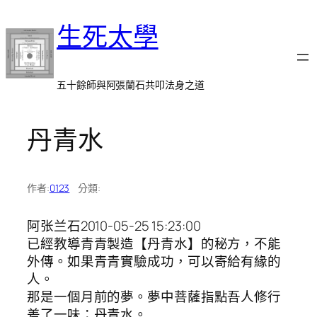
跳
生死太學
至
主
要
內
五十餘師與阿張蘭石共叩法身之道
容
丹青水
作者:
0123
分類:
阿张兰石2010-05-25 15:23:00
已經教導青青製造【丹青水】的秘方，不能
外傳。如果青青實驗成功，可以寄給有緣的
人。
那是一個月前的夢。夢中菩薩指點吾人修行
差了一味：丹青水。