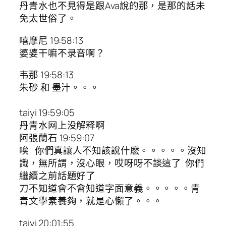
丹青水也不見得是跟Ava說的那，是那的話未
免太世俗了。
嘻摩尼 19:58:13
婆婆干嘛不录音啊？
韦那 19:58:13
朱砂 和 墨汁。。。
taiyi 19:59:05
丹青水网上没解释啊
阿張蘭石 19:59:07
唉 你們真讓人不知該說什麽。。。。。沒知
識，無所謂，沒心眼，哎呀呀不談這了 你們
繼續之前話題好了
刀不知道會不會知道字面意義。。。。。青
青文學素養夠，就是心懶了。。。
taiyi 20:01:55