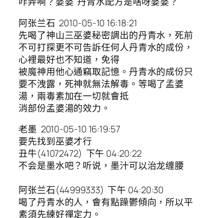
咋弄啊？婆婆 丹青水配方是啥呀婆婆？
阿张兰石 2010-05-10 16:18:21
先喝了神山三巫婆秘密調出的丹青水，死前
不可打探更不可告訴任何人丹青水的成份，
心裡最好也不知道，免得
被魔神用他心通竊取記憶。丹青水的成份只
要不洩露，死神就無法解毒。等喝了孟婆
湯，兩毒素加在一切就會抵
消部份孟婆湯的效力。
老墨 2010-05-10 16:19:57
要先找到巫婆才行
丑牛(41072472) 下午 04:20:22
不会是墨水吧？听说，墨汁可以治龙缠腰
阿张兰石(44999333) 下午 04:20:30
喝了丹青水的人，會有點躁鬱傾向，所以平
素須先練好禪定力。