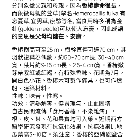
分別象徵父親和母親，因為
香椿壽命很長
，
而象徵母親的萱草(學名Hemerocallis fulva,有
忘憂草,宜男草,療愁等名, 當食用時多稱為金
針(golden needle)可以使人忘憂，因此成語
的意思是
父母均健在、安康
。
香椿樹高可至25 m，樹幹直徑可達70 cm，其
羽狀複葉為偶數，約50~70 cm長, 30~40 cm
寬，葉片約9-15 cm長、2.5-4 cm寬。香椿嫩
芽帶紫紅或紅褐，有特殊香味。花期為7月，
開白色小花。香椿木可製作傢具，也可作造
船、建築材料。
性味：味苦，性寒。
功效：淸熱解毒、健胃理氣、止血固精
自古民間流傳「食用香椿，不染雜病」，
根、皮、葉、花和果實均可入藥。近期西方
醫學研究發現有抗氧化效果，抗癌效果比地
瓜葉高3~10倍。須注意：香椿的亞硝酸鹽含