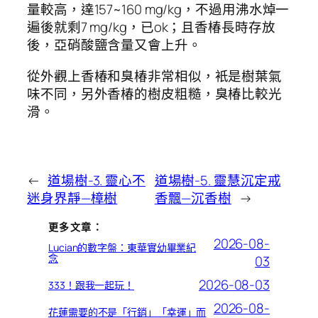
量較高，達157~160 mg/kg，不過用沸水焯一
遍後就剩7 mg/kg，已ok；且香椿長時存放
後，亞硝酸鹽含量又會上升。
從外觀上香椿和臭椿非常相似，衹是樹葉氣
味不同，另外香椿的樹皮粗糙，臭椿比較光
滑。
←
道場樹-3. 靈心不
道場樹-5. 靈慧沉定戒
迷身界靜—樟樹
香飄—沉香樹
→
更多文章：
2026-08-
Lucian的數字盤：東華實幼畢業紀
念
03
2026-08-03
333！跟我一起玩！
2026-08-
花蓮需要的不是「行銷」「幸運」而