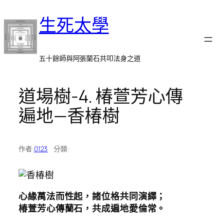
跳
生死太學
至
主
要
內
五十餘師與阿張蘭石共叩法身之道
容
道場樹-4. 椿萱芳心傳
遍地—香椿樹
作者:
0123
分類:
心緣萬法而性起，諸位格共同演繹；
椿萱芳心傳蘭石，共成遍地愛倫常。