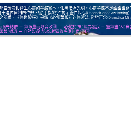
那自發演化蒼生心靈的華嚴寫本，化黑暗為光明。心靈華嚴不是誰誰誰寫
十進位值制四位數，從“手指識字”揭示霊性起心
(Unconditioned Awakening)
之所證。《修道縱橫》揭露《心霊華厳》的修習法: 辯證正念
(Dialectical Mi
us ＝ 無思量而臨光轉依 ─ 無限量而觀音收圓 ＝ 心覺於“果”,無為無我 ─ 靈無盡“因”,
果報”循環 ─ 自然如
復,坤,乾,逅
四象呼應無盡“善因”