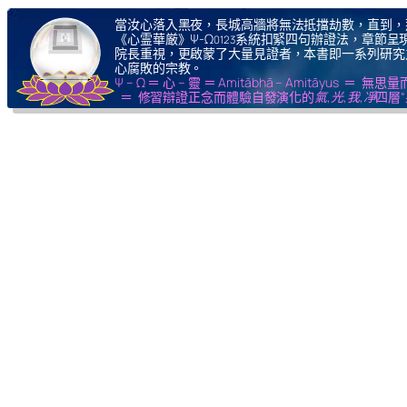
當汝心落入黑夜，長城高牆將無法抵擋劫數，直到，
《心霊華厳》Ψ-Ω
系統扣緊四句辦證法，章節呈現
0123
院長重視，更啟蒙了大量見證者，本書即一系列研究
心腐敗的宗教。
Ψ – Ω ＝ 心 – 靈 ＝ Amitābhā – Amitāy
＝ 修習辯證正念而體驗自發演化的
氣,光,我,凈
四層“