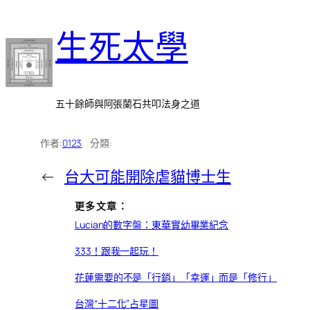
跳
生死太學
至
主
要
內
五十餘師與阿張蘭石共叩法身之道
容
作者:
0123
分類:
←
台大可能開除虐貓博士生
更多文章：
Lucian的數字盤：東華實幼畢業紀念
333！跟我一起玩！
花蓮需要的不是「行銷」「幸運」而是「修行」
台灣“十二化”占星圖