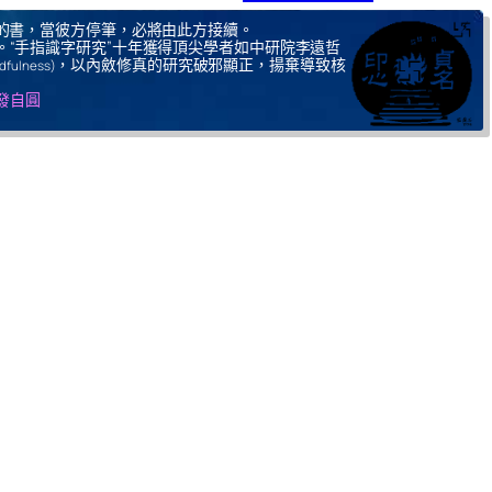
的書，當彼方停筆，必將由此方接續。
。“手指識字研究”十年獲得頂尖學者如中研院李遠哲
，以內斂修真的研究破邪顯正，揚棄導致核
ndfulness)
自發自圓