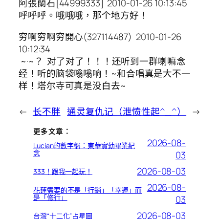
阿張蘭石[44999333] 2010-01-26 10:13:45
呼呼呼。哦哦哦，那个地方好！
穷啊穷啊穷開心(327114487) 2010-01-26
10:12:34
~·~？ 对了对了！！！还听到一群喇嘛念
经！听的脑袋嗡嗡响！~和合唱真是大不一
样！塔尔寺可真是没白去~
←
长不胖
通灵复仇记（泄愤性起^_^）
→
更多文章：
2026-08-
Lucian的數字盤：東華實幼畢業紀
念
03
2026-08-03
333！跟我一起玩！
2026-08-
花蓮需要的不是「行銷」「幸運」而
是「修行」
03
2026-08-03
台灣“十二化”占星圖