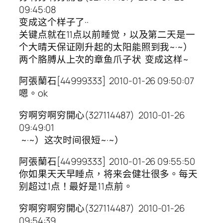
09:45:08
变成这个样子了··
关键点就在11点以前睡觉，以及第二天是一
个大晴天保证刚升起的太阳能照到我~·~）
两个胳膊从上次的章鱼爪子状 变成这样~
阿張蘭石[44999333] 2010-01-26 09:50:07
嗯。ok
穷啊穷啊穷開心(327114487) 2010-01-26
09:49:01
~·~）这次时间很短~·~）
阿張蘭石[44999333] 2010-01-26 09:55:50
你如果天天早睡点，将来会健壮很多。每天
别超过1点！最好是11点前。
穷啊穷啊穷開心(327114487) 2010-01-26
09:54:39