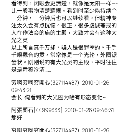
看得到，闭眼会更清楚，就像是太阳一样—-
比一般事物清楚耀眼。看到时至少能持续个
一分钟，一分钟后也可以继续看，但精神专
注太久会有点恍惚。很正，很多虔诚斋戒的
人在作法会的庙的主殿，大致才会有这种大
光之灵
以上所言真千万却，骗人是很罪孽的。千手
千眼觀音的灵，常常像是一个光轮，外圈锯
齿状。刚刚说的有大光灵的主殿，平时往往
是是肃穆冷清……
穷啊穷啊穷開心(327114487) 2010-01-26
09:43:21
会长··俺看到的大光圈为啥有形态变化~
阿張蘭石[44999333] 2010-01-26 09:46:31
那好
穷啊穷啊穷開心(327114487) 2010-01-26