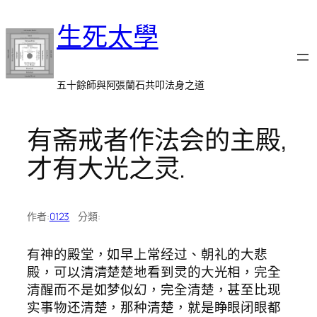
跳
生死太學
至
主
要
內
五十餘師與阿張蘭石共叩法身之道
容
有斋戒者作法会的主殿,
才有大光之灵.
作者:
0123
分類:
有神的殿堂，如早上常经过、朝礼的大悲
殿，可以清清楚楚地看到灵的大光相，完全
清醒而不是如梦似幻，完全清楚，甚至比现
实事物还清楚，那种清楚，就是睁眼闭眼都