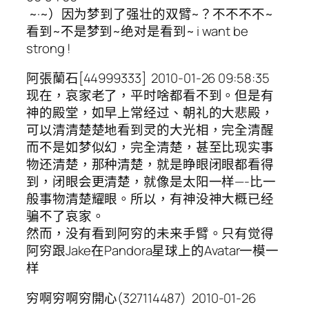
~·~）因为梦到了强壮的双臂~？不不不不~
看到~不是梦到~绝对是看到~ i want be
strong !
阿張蘭石[44999333] 2010-01-26 09:58:35
现在，哀家老了，平时啥都看不到。但是有
神的殿堂，如早上常经过、朝礼的大悲殿，
可以清清楚楚地看到灵的大光相，完全清醒
而不是如梦似幻，完全清楚，甚至比现实事
物还清楚，那种清楚，就是睁眼闭眼都看得
到，闭眼会更清楚，就像是太阳一样—-比一
般事物清楚耀眼。所以，有神没神大概已经
骗不了哀家。
然而，没有看到阿穷的未来手臂。只有觉得
阿穷跟Jake在Pandora星球上的Avatar一模一
样
穷啊穷啊穷開心(327114487) 2010-01-26