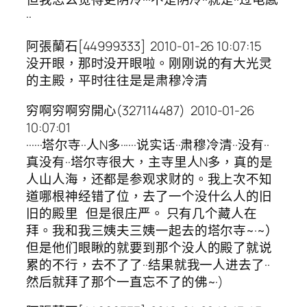
··
阿張蘭石[44999333] 2010-01-26 10:07:15
没开眼，那时没开眼啦。刚刚说的有大光灵
的主殿，平时往往是是肃穆冷清
穷啊穷啊穷開心(327114487) 2010-01-26
10:07:01
······塔尔寺··人N多······说实话··肃穆冷清··没有··
真没有··塔尔寺很大，主寺里人N多，真的是
人山人海，还都是参观求财的。我上次不知
道哪根神经错了位，去了一个没什么人的旧
旧的殿里 但是很庄严。 只有几个藏人在
拜。我和我三姨夫三姨一起去的塔尔寺~·~）
但是他们眼瞅的就要到那个没人的殿了就说
累的不行，去不了了··结果就我一人进去了··
然后就拜了那个一直忘不了的佛~·)