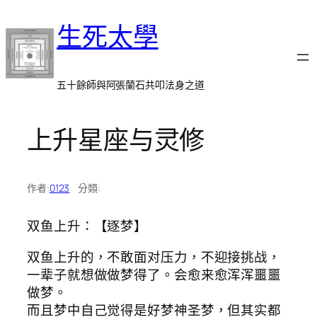
跳
生死太學
至
主
要
內
五十餘師與阿張蘭石共叩法身之道
容
上升星座与灵修
作者:
0123
分類:
双鱼上升：【逐梦】
双鱼上升的，不敢面对压力，不迎接挑战，
一辈子就想做做梦得了。会愈来愈浑浑噩噩
做梦。
而且梦中自己觉得是好梦神圣梦，但其实都