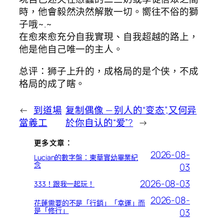
時，他會毅然決然解散一切。嚮往不俗的獅
子哦~.~
在愈來愈充分自我實現、自我超越的路上，
他是他自己唯一的主人。
总评：狮子上升的，成格局的是个侠，不成
格局的成了瞎。
←
到道場
复制偶像 — 别人的“变态”,又何异
當義工
於你自认的“爱”?
→
更多文章：
2026-08-
Lucian的數字盤：東華實幼畢業紀
念
03
2026-08-03
333！跟我一起玩！
2026-08-
花蓮需要的不是「行銷」「幸運」而
是「修行」
03