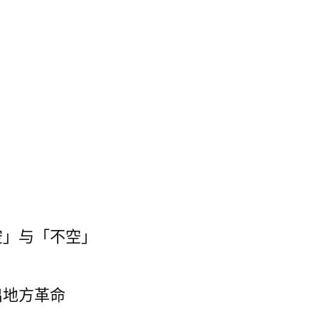
」与「不空」
出地方革命