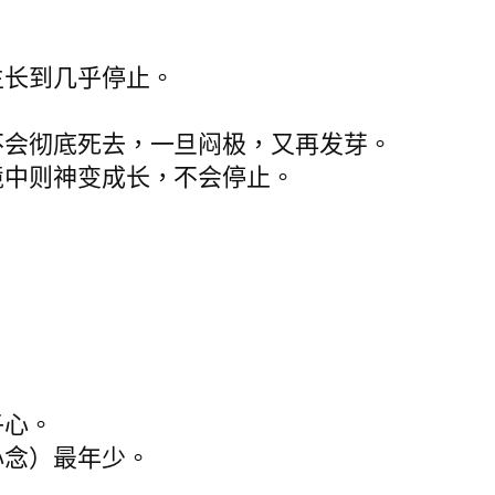
生长到几乎停止。
不会彻底死去，一旦闷极，又再发芽。
境中则神变成长，不会停止。
？
子心。
心念）最年少。