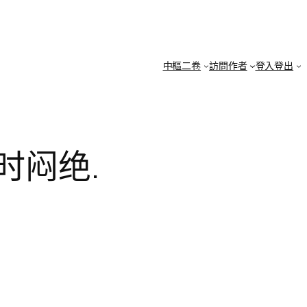
中樞二卷
訪問作者
登入登出
时闷绝.