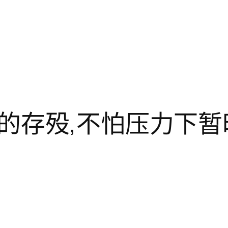
的存殁,不怕压力下暂