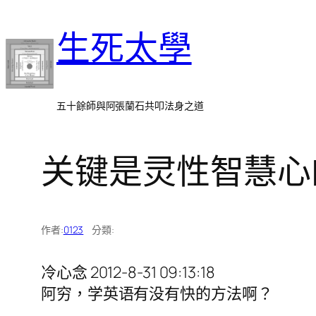
跳
生死太學
至
主
要
內
五十餘師與阿張蘭石共叩法身之道
容
关键是灵性智慧心
作者:
0123
分類:
冷心念 2012-8-31 09:13:18
阿穷，学英语有没有快的方法啊？