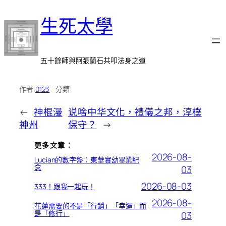
跳
生死太學
至
主
要
內
五十餘師與阿張蘭石共叩法身之道
容
作者:
0123
分類:
←
神棍漫
说啥中华文化，禮儀之邦，淳樸
神州
保守？
→
更多文章：
2026-08-
Lucian的數字盤：東華實幼畢業紀
念
03
2026-08-03
333！跟我一起玩！
2026-08-
花蓮需要的不是「行銷」「幸運」而
是「修行」
03