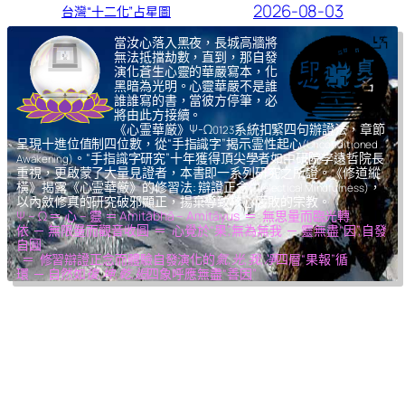
2026-08-03
台灣“十二化”占星圖
當汝心落入黑夜，長城高牆將
無法抵擋劫數，直到，那自發
演化蒼生心靈的華嚴寫本，化
黑暗為光明。心靈華嚴不是誰
誰誰寫的書，當彼方停筆，必
將由此方接續。
《心霊華厳》Ψ-Ω
系統扣緊四句辦證法，章節
0123
呈現十進位值制四位數，從“手指識字”揭示霊性起心
(Unconditioned
。“手指識字研究”十年獲得頂尖學者如中研院李遠哲院長
Awakening)
重視，更啟蒙了大量見證者，本書即一系列研究之所證。《修道縱
橫》揭露《心霊華厳》的修習法: 辯證正念
，
(Dialectical Mindfulness)
以內斂修真的研究破邪顯正，揚棄導致核心腐敗的宗教。
Ψ – Ω ＝ 心 – 靈 ＝ Amitābhā – Amitāyus ＝ 無思量而臨光轉
依 ─ 無限量而觀音收圓 ＝ 心覺於“果”,無為無我 ─ 靈無盡“因”,自發
自圓
＝ 修習辯證正念而體驗自發演化的
氣,光,我,凈
四層“果報”循
環 ─ 自然如
復,坤,乾,逅
四象呼應無盡“善因”