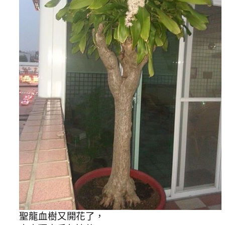
聖龍血樹又開花了，