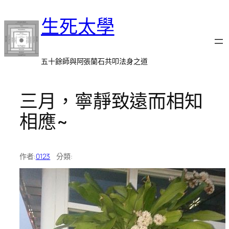
跳
生死太學
至
主
要
內
五十餘師與阿張蘭石共叩法身之道
容
三月，寧靜致遠而相知
相應~
作者:
0123
分類: