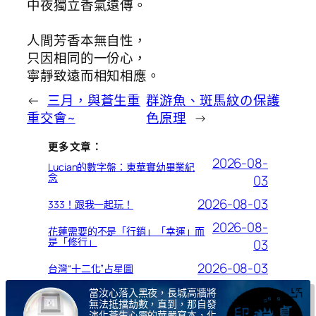
中夜獨立香氣遠傳。
人間芳香本無自性，
只因相同的一份心，
寧靜致遠而相知相應。
←
三月，與蒼生重
群游魚、斑馬紋の保護
重交會~
色原理
→
更多文章：
2026-08-
Lucian的數字盤：東華實幼畢業紀
念
03
2026-08-03
333！跟我一起玩！
2026-08-
花蓮需要的不是「行銷」「幸運」而
是「修行」
03
2026-08-03
台灣“十二化”占星圖
當汝心落入黑夜，長城高牆將
無法抵擋劫數，直到，那自發
演化蒼生心靈的華嚴寫本，化