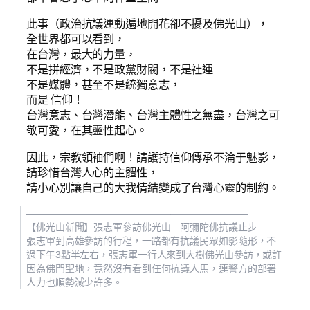
此事（政治抗議運動遍地開花卻不擾及佛光山），
全世界都可以看到，
在台灣，最大的力量，
不是拼經濟，不是政黨財閥，不是社運
不是媒體，甚至不是統獨意志，
而是 信仰！
台灣意志、台灣潛能、台灣主體性之無盡，台灣之可
敬可愛，在其靈性起心。
因此，宗教領袖們啊！請護持信仰傳承不淪于魅影，
請珍惜台灣人心的主體性，
請小心別讓自己的大我情結變成了台灣心靈的制約。
———————————————————————
【佛光山新聞】張志軍參訪佛光山 阿彌陀佛抗議止步
張志軍到高雄參訪的行程，一路都有抗議民眾如影隨形，不
過下午3點半左右，張志軍一行人來到大樹佛光山參訪，或許
因為佛門聖地，竟然沒有看到任何抗議人馬，連警方的部署
人力也順勢減少許多。