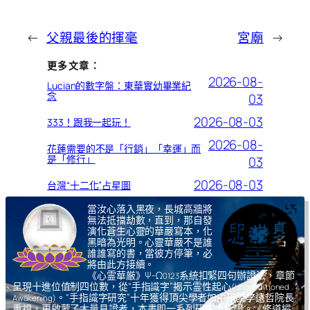
←
父親最後的揮毫
宮廟
→
更多文章：
2026-08-
Lucian的數字盤：東華實幼畢業紀
念
03
2026-08-03
333！跟我一起玩！
2026-08-
花蓮需要的不是「行銷」「幸運」而
是「修行」
03
2026-08-03
台灣“十二化”占星圖
當汝心落入黑夜，長城高牆將
無法抵擋劫數，直到，那自發
演化蒼生心靈的華嚴寫本，化
黑暗為光明。心靈華嚴不是誰
誰誰寫的書，當彼方停筆，必
將由此方接續。
《心霊華厳》Ψ-Ω
系統扣緊四句辦證法，章節
0123
呈現十進位值制四位數，從“手指識字”揭示霊性起心
(Unconditioned
。“手指識字研究”十年獲得頂尖學者如中研院李遠哲院長
Awakening)
重視，更啟蒙了大量見證者，本書即一系列研究之所證。《修道縱