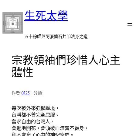
跳
生死太學
至
主
要
內
五十餘師與阿張蘭石共叩法身之道
容
宗教領袖們珍惜人心主
體性
作者:
0123
分類:
每次被外來強權壓境，
台灣都不曾完全屈服。
奮求自由的台灣人，
會遍地開花，會頭破血流奮不顧身，
卻不會忘了心中的神聖空間。