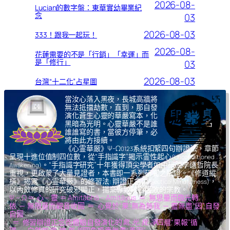
2026-08-
Lucian的數字盤：東華實幼畢業紀
念
03
2026-08-03
333！跟我一起玩！
2026-08-
花蓮需要的不是「行銷」「幸運」而
是「修行」
03
2026-08-03
台灣“十二化”占星圖
當汝心落入黑夜，長城高牆將
無法抵擋劫數，直到，那自發
演化蒼生心靈的華嚴寫本，化
黑暗為光明。心靈華嚴不是誰
誰誰寫的書，當彼方停筆，必
將由此方接續。
《心霊華厳》Ψ-Ω
系統扣緊四句辦證法，章節
0123
呈現十進位值制四位數，從“手指識字”揭示霊性起心
(Unconditioned
。“手指識字研究”十年獲得頂尖學者如中研院李遠哲院長
Awakening)
重視，更啟蒙了大量見證者，本書即一系列研究之所證。《修道縱
橫》揭露《心霊華厳》的修習法: 辯證正念
，
(Dialectical Mindfulness)
以內斂修真的研究破邪顯正，揚棄導致核心腐敗的宗教。
Ψ – Ω ＝ 心 – 靈 ＝ Amitābhā – Amitāyus ＝ 無思量而臨光轉
依 ─ 無限量而觀音收圓 ＝ 心覺於“果”,無為無我 ─ 靈無盡“因”,自發
自圓
＝ 修習辯證正念而體驗自發演化的
氣,光,我,凈
四層“果報”循