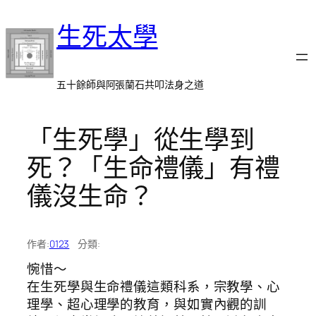
跳
生死太學
至
主
要
內
五十餘師與阿張蘭石共叩法身之道
容
「生死學」從生學到
死？「生命禮儀」有禮
儀沒生命？
作者:
0123
分類:
惋惜～
在生死學與生命禮儀這類科系，宗教學、心
理學、超心理學的教育，與如實內觀的訓