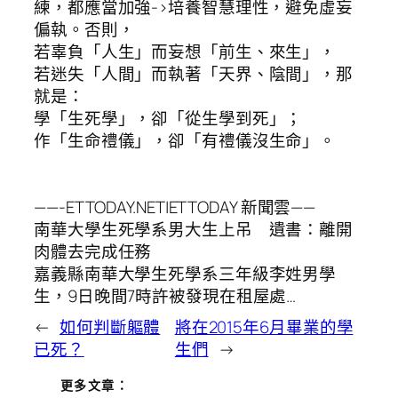
練，都應當加強->培養智慧理性，避免虛妄
偏執。否則，
若辜負「人生」而妄想「前生、來生」，
若迷失「人間」而執著「天界、陰間」，那
就是：
學「生死學」，卻「從生學到死」；
作「生命禮儀」，卻「有禮儀沒生命」。
——-ETTODAY.NET|ETTODAY 新聞雲——
南華大學生死學系男大生上吊 遺書：離開
肉體去完成任務
嘉義縣南華大學生死學系三年級李姓男學
生，9日晚間7時許被發現在租屋處…
←
如何判斷軀體
將在2015年6月畢業的學
已死？
生們
→
更多文章：