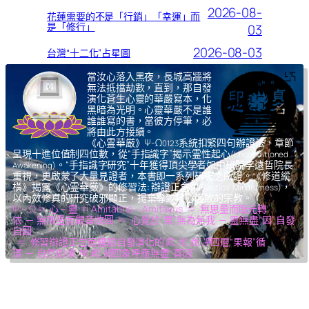
2026-08-
花蓮需要的不是「行銷」「幸運」而
是「修行」
03
2026-08-03
台灣“十二化”占星圖
當汝心落入黑夜，長城高牆將
無法抵擋劫數，直到，那自發
演化蒼生心靈的華嚴寫本，化
黑暗為光明。心靈華嚴不是誰
誰誰寫的書，當彼方停筆，必
將由此方接續。
《心霊華厳》Ψ-Ω
系統扣緊四句辦證法，章節
0123
呈現十進位值制四位數，從“手指識字”揭示霊性起心
(Unconditioned
。“手指識字研究”十年獲得頂尖學者如中研院李遠哲院長
Awakening)
重視，更啟蒙了大量見證者，本書即一系列研究之所證。《修道縱
橫》揭露《心霊華厳》的修習法: 辯證正念
，
(Dialectical Mindfulness)
以內斂修真的研究破邪顯正，揚棄導致核心腐敗的宗教。
Ψ – Ω ＝ 心 – 靈 ＝ Amitābhā – Amitāyus ＝ 無思量而臨光轉
依 ─ 無限量而觀音收圓 ＝ 心覺於“果”,無為無我 ─ 靈無盡“因”,自發
自圓
＝ 修習辯證正念而體驗自發演化的
氣,光,我,凈
四層“果報”循
環 ─ 自然如
復,坤,乾,逅
四象呼應無盡“善因”