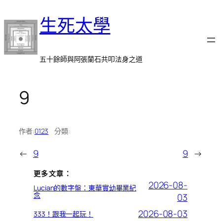
跳
生死太學
至
主
要
內
五十餘師與阿張蘭石共叩法身之道
容
9
作者:
0123
分類:
←
9
9
→
更多文章：
2026-08-
Lucian的數字盤：東華實幼畢業紀
念
03
2026-08-03
333！跟我一起玩！