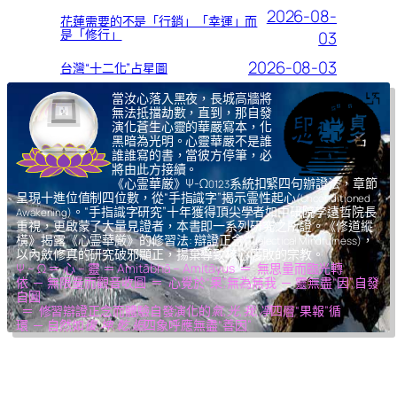
2026-08-
花蓮需要的不是「行銷」「幸運」而
是「修行」
03
2026-08-03
台灣“十二化”占星圖
當汝心落入黑夜，長城高牆將
無法抵擋劫數，直到，那自發
演化蒼生心靈的華嚴寫本，化
黑暗為光明。心靈華嚴不是誰
誰誰寫的書，當彼方停筆，必
將由此方接續。
《心霊華厳》Ψ-Ω
系統扣緊四句辦證法，章節
0123
呈現十進位值制四位數，從“手指識字”揭示霊性起心
(Unconditioned
。“手指識字研究”十年獲得頂尖學者如中研院李遠哲院長
Awakening)
重視，更啟蒙了大量見證者，本書即一系列研究之所證。《修道縱
橫》揭露《心霊華厳》的修習法: 辯證正念
，
(Dialectical Mindfulness)
以內斂修真的研究破邪顯正，揚棄導致核心腐敗的宗教。
Ψ – Ω ＝ 心 – 靈 ＝ Amitābhā – Amitāyus ＝ 無思量而臨光轉
依 ─ 無限量而觀音收圓 ＝ 心覺於“果”,無為無我 ─ 靈無盡“因”,自發
自圓
＝ 修習辯證正念而體驗自發演化的
氣,光,我,凈
四層“果報”循
環 ─ 自然如
復,坤,乾,逅
四象呼應無盡“善因”