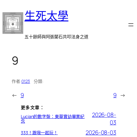
跳
生死太學
至
主
要
內
五十餘師與阿張蘭石共叩法身之道
容
9
作者:
0123
分類:
←
9
9
→
更多文章：
2026-08-
Lucian的數字盤：東華實幼畢業紀
念
03
2026-08-03
333！跟我一起玩！