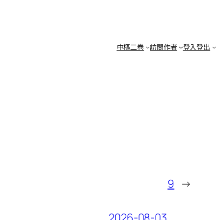
中樞二卷
訪問作者
登入登出
9
→
2026-08-03