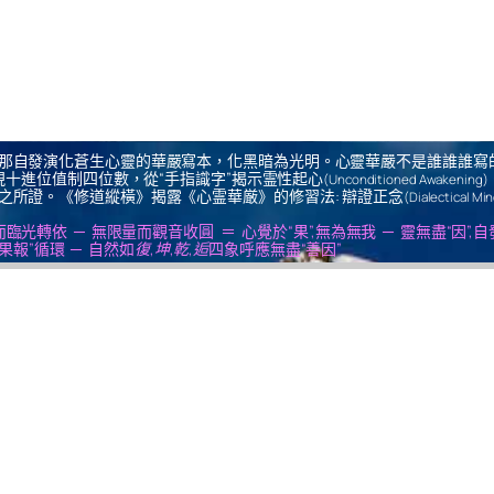
那自發演化蒼生心靈的華嚴寫本，化黑暗為光明。心靈華嚴不是誰誰誰寫
十進位值制四位數，從“手指識字”揭示霊性起心
(Unconditioned Awakening)
之所證。《修道縱橫》揭露《心霊華厳》的修習法: 辯證正念
(Dialectical Mi
us ＝ 無思量而臨光轉依 ─ 無限量而觀音收圓 ＝ 心覺於“果”,無為無我 ─ 靈無盡“因”,
果報”循環 ─ 自然如
復,坤,乾,逅
四象呼應無盡“善因”