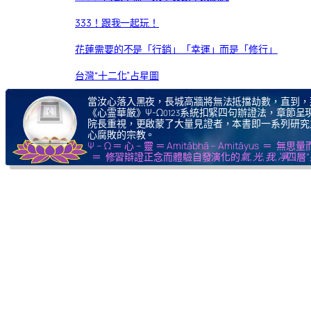
333！跟我一起玩！
花蓮需要的不是「行銷」「幸運」而是「修行」
台灣“十二化”占星圖
當汝心落入黑夜，長城高牆將無法抵擋劫數，直到，
《心霊華厳》Ψ-Ω
系統扣緊四句辦證法，章節呈現
0123
院長重視，更啟蒙了大量見證者，本書即一系列研究
心腐敗的宗教。
Ψ – Ω ＝ 心 – 靈 ＝ Amitābhā – Amitāy
＝ 修習辯證正念而體驗自發演化的
氣,光,我,凈
四層“