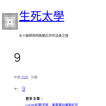
跳
生死太學
至
主
要
內
五十餘師與阿張蘭石共叩法身之道
容
9
作者:
0123
分類:
←
9
更多文章：
Lucian的數字盤：東華實幼畢業紀念