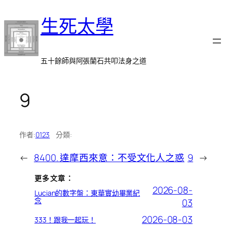
跳
生死太學
至
主
要
內
五十餘師與阿張蘭石共叩法身之道
容
9
作者:
0123
分類:
←
8400. 達摩西來意：不受文化人之惑
9
→
更多文章：
2026-08-
Lucian的數字盤：東華實幼畢業紀
念
03
2026-08-03
333！跟我一起玩！