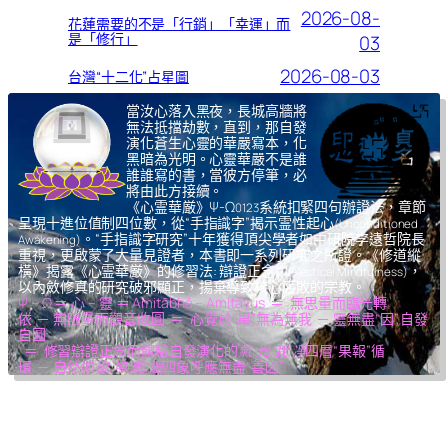
2026-08-
花蓮需要的不是「行銷」「幸運」而
是「修行」
03
2026-08-03
台灣“十二化”占星圖
當汝心落入黑夜，長城高牆將
無法抵擋劫數，直到，那自發
演化蒼生心靈的華嚴寫本，化
黑暗為光明。心靈華嚴不是誰
誰誰寫的書，當彼方停筆，必
將由此方接續。
《心霊華厳》Ψ-Ω
系統扣緊四句辦證法，章節
0123
呈現十進位值制四位數，從“手指識字”揭示霊性起心
(Unconditioned
。“手指識字研究”十年獲得頂尖學者如中研院李遠哲院長
Awakening)
重視，更啟蒙了大量見證者，本書即一系列研究之所證。《修道縱
橫》揭露《心霊華厳》的修習法: 辯證正念
，
(Dialectical Mindfulness)
以內斂修真的研究破邪顯正，揚棄導致核心腐敗的宗教。
Ψ – Ω ＝ 心 – 靈 ＝ Amitābhā – Amitāyus ＝ 無思量而臨光轉
依 ─ 無限量而觀音收圓 ＝ 心覺於“果”,無為無我 ─ 靈無盡“因”,自發
自圓
＝ 修習辯證正念而體驗自發演化的
氣,光,我,凈
四層“果報”循
環 ─ 自然如
復,坤,乾,逅
四象呼應無盡“善因”