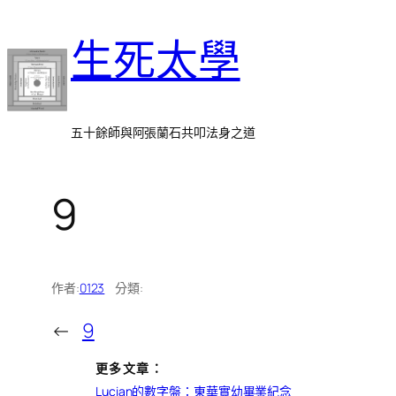
跳
生死太學
至
主
要
內
五十餘師與阿張蘭石共叩法身之道
容
9
作者:
0123
分類:
←
9
更多文章：
Lucian的數字盤：東華實幼畢業紀念