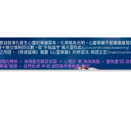
那自發演化蒼生心靈的華嚴寫本，化黑暗為光明。心靈華嚴不是誰誰誰寫
十進位值制四位數，從“手指識字”揭示霊性起心
(Unconditioned Awakening)
之所證。《修道縱橫》揭露《心霊華厳》的修習法: 辯證正念
(Dialectical Mi
us ＝ 無思量而臨光轉依 ─ 無限量而觀音收圓 ＝ 心覺於“果”,無為無我 ─ 靈無盡“因”,
果報”循環 ─ 自然如
復,坤,乾,逅
四象呼應無盡“善因”