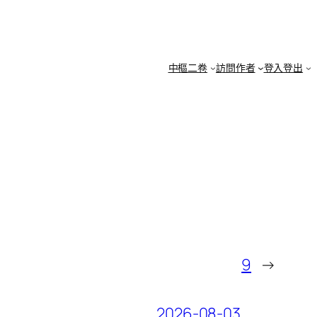
中樞二卷
訪問作者
登入登出
9
→
2026-08-03