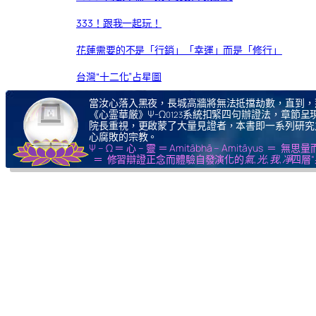
333！跟我一起玩！
花蓮需要的不是「行銷」「幸運」而是「修行」
台灣“十二化”占星圖
當汝心落入黑夜，長城高牆將無法抵擋劫數，直到，
《心霊華厳》Ψ-Ω
系統扣緊四句辦證法，章節呈現
0123
院長重視，更啟蒙了大量見證者，本書即一系列研究
心腐敗的宗教。
Ψ – Ω ＝ 心 – 靈 ＝ Amitābhā – Amitāy
＝ 修習辯證正念而體驗自發演化的
氣,光,我,凈
四層“