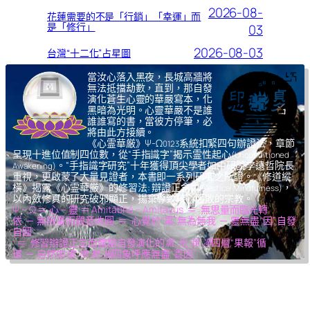
2026-08-
花蓮需要的不是「行銷」「幸運」而
是「修行」
03
2026-08-03
台灣“十二化”占星圖
當汝心落入黑夜，長城高牆將
無法抵擋劫數，直到，那自發
演化蒼生心靈的華嚴寫本，化
黑暗為光明。心靈華嚴不是誰
誰誰寫的書，當彼方停筆，必
將由此方接續。
《心霊華厳》Ψ-Ω
系統扣緊四句辦證法，章節
0123
呈現十進位值制四位數，從“手指識字”揭示霊性起心
(Unconditioned
。“手指識字研究”十年獲得頂尖學者如中研院李遠哲院長
Awakening)
重視，更啟蒙了大量見證者，本書即一系列研究之所證。《修道縱
橫》揭露《心霊華厳》的修習法: 辯證正念
，
(Dialectical Mindfulness)
以內斂修真的研究破邪顯正，揚棄導致核心腐敗的宗教。
Ψ – Ω ＝ 心 – 靈 ＝ Amitābhā – Amitāyus ＝ 無思量而臨光轉
依 ─ 無限量而觀音收圓 ＝ 心覺於“果”,無為無我 ─ 靈無盡“因”,自發
自圓
＝ 修習辯證正念而體驗自發演化的
氣,光,我,凈
四層“果報”循
環 ─ 自然如
復,坤,乾,逅
四象呼應無盡“善因”