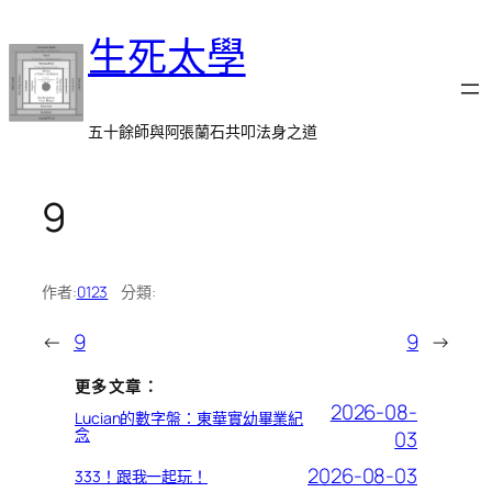
跳
生死太學
至
主
要
內
五十餘師與阿張蘭石共叩法身之道
容
9
作者:
0123
分類:
←
9
9
→
更多文章：
2026-08-
Lucian的數字盤：東華實幼畢業紀
念
03
2026-08-03
333！跟我一起玩！