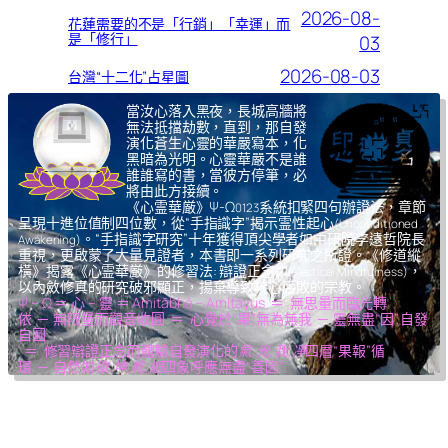
2026-08-
花蓮需要的不是「行銷」「幸運」而
是「修行」
03
2026-08-03
台灣“十二化”占星圖
當汝心落入黑夜，長城高牆將
無法抵擋劫數，直到，那自發
演化蒼生心靈的華嚴寫本，化
黑暗為光明。心靈華嚴不是誰
誰誰寫的書，當彼方停筆，必
將由此方接續。
《心霊華厳》Ψ-Ω
系統扣緊四句辦證法，章節
0123
呈現十進位值制四位數，從“手指識字”揭示霊性起心
(Unconditioned
。“手指識字研究”十年獲得頂尖學者如中研院李遠哲院長
Awakening)
重視，更啟蒙了大量見證者，本書即一系列研究之所證。《修道縱
橫》揭露《心霊華厳》的修習法: 辯證正念
，
(Dialectical Mindfulness)
以內斂修真的研究破邪顯正，揚棄導致核心腐敗的宗教。
Ψ – Ω ＝ 心 – 靈 ＝ Amitābhā – Amitāyus ＝ 無思量而臨光轉
依 ─ 無限量而觀音收圓 ＝ 心覺於“果”,無為無我 ─ 靈無盡“因”,自發
自圓
＝ 修習辯證正念而體驗自發演化的
氣,光,我,凈
四層“果報”循
環 ─ 自然如
復,坤,乾,逅
四象呼應無盡“善因”