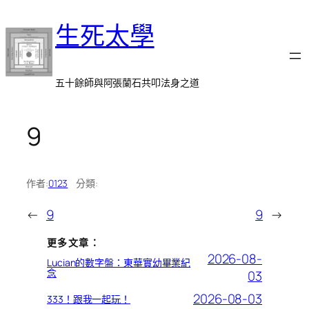
跳
生死太學
至
主
要
內
五十餘師與阿張蘭石共叩法身之道
容
9
作者:
0123
分類:
←
9
9
→
更多文章：
2026-08-
Lucian的數字盤：東華實幼畢業紀
念
03
2026-08-03
333！跟我一起玩！