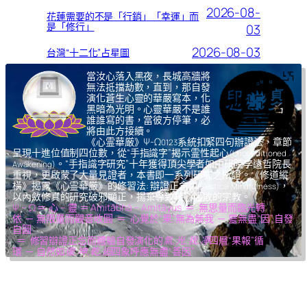
2026-08-
花蓮需要的不是「行銷」「幸運」而
是「修行」
03
2026-08-03
台灣“十二化”占星圖
當汝心落入黑夜，長城高牆將
無法抵擋劫數，直到，那自發
演化蒼生心靈的華嚴寫本，化
黑暗為光明。心靈華嚴不是誰
誰誰寫的書，當彼方停筆，必
將由此方接續。
《心霊華厳》Ψ-Ω
系統扣緊四句辦證法，章節
0123
呈現十進位值制四位數，從“手指識字”揭示霊性起心
(Unconditioned
。“手指識字研究”十年獲得頂尖學者如中研院李遠哲院長
Awakening)
重視，更啟蒙了大量見證者，本書即一系列研究之所證。《修道縱
橫》揭露《心霊華厳》的修習法: 辯證正念
，
(Dialectical Mindfulness)
以內斂修真的研究破邪顯正，揚棄導致核心腐敗的宗教。
Ψ – Ω ＝ 心 – 靈 ＝ Amitābhā – Amitāyus ＝ 無思量而臨光轉
依 ─ 無限量而觀音收圓 ＝ 心覺於“果”,無為無我 ─ 靈無盡“因”,自發
自圓
＝ 修習辯證正念而體驗自發演化的
氣,光,我,凈
四層“果報”循
環 ─ 自然如
復,坤,乾,逅
四象呼應無盡“善因”