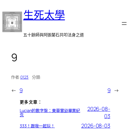
跳
生死太學
至
主
要
內
五十餘師與阿張蘭石共叩法身之道
容
9
作者:
0123
分類:
←
9
9
→
更多文章：
2026-08-
Lucian的數字盤：東華實幼畢業紀
念
03
2026-08-03
333！跟我一起玩！