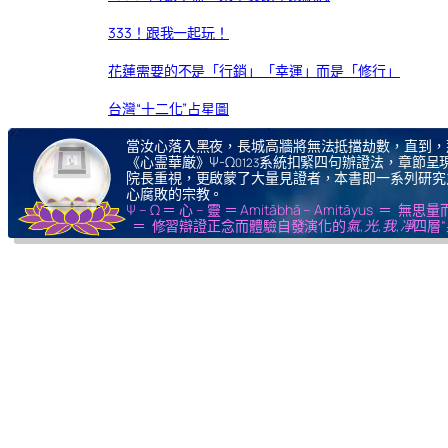
333！跟我一起玩！
花蓮需要的不是「行銷」「幸運」而是「修行」
台灣“十二化”占星圖
當汝心落入黑夜，長城高牆將無法抵擋劫數，直到，
《心霊華厳》Ψ-Ω
系統扣緊四句辦證法，章節呈現
0123
院長重視，更啟蒙了大量見證者，本書即一系列研究
心腐敗的宗教。
Ψ – Ω ＝ 心 – 靈 ＝ Amitābhā – Amitāy
＝ 修習辯證正念而體驗自發演化的
氣,光,我,凈
四層“