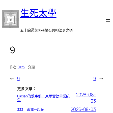
跳
生死太學
至
主
要
內
五十餘師與阿張蘭石共叩法身之道
容
9
作者:
0123
分類:
←
9
9
→
更多文章：
2026-08-
Lucian的數字盤：東華實幼畢業紀
念
03
2026-08-03
333！跟我一起玩！