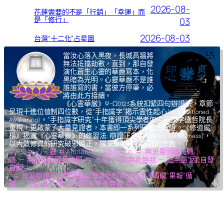
2026-08-
花蓮需要的不是「行銷」「幸運」而
是「修行」
03
2026-08-03
台灣“十二化”占星圖
當汝心落入黑夜，長城高牆將
無法抵擋劫數，直到，那自發
演化蒼生心靈的華嚴寫本，化
黑暗為光明。心靈華嚴不是誰
誰誰寫的書，當彼方停筆，必
將由此方接續。
《心霊華厳》Ψ-Ω
系統扣緊四句辦證法，章節
0123
呈現十進位值制四位數，從“手指識字”揭示霊性起心
(Unconditioned
。“手指識字研究”十年獲得頂尖學者如中研院李遠哲院長
Awakening)
重視，更啟蒙了大量見證者，本書即一系列研究之所證。《修道縱
橫》揭露《心霊華厳》的修習法: 辯證正念
，
(Dialectical Mindfulness)
以內斂修真的研究破邪顯正，揚棄導致核心腐敗的宗教。
Ψ – Ω ＝ 心 – 靈 ＝ Amitābhā – Amitāyus ＝ 無思量而臨光轉
依 ─ 無限量而觀音收圓 ＝ 心覺於“果”,無為無我 ─ 靈無盡“因”,自發
自圓
＝ 修習辯證正念而體驗自發演化的
氣,光,我,凈
四層“果報”循
環 ─ 自然如
復,坤,乾,逅
四象呼應無盡“善因”