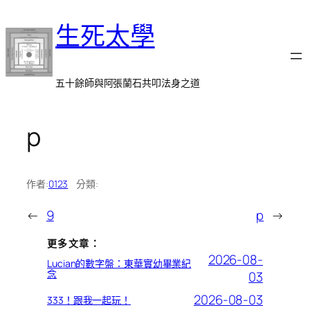
跳
生死太學
至
主
要
內
五十餘師與阿張蘭石共叩法身之道
容
p
作者:
0123
分類:
←
9
p
→
更多文章：
2026-08-
Lucian的數字盤：東華實幼畢業紀
念
03
2026-08-03
333！跟我一起玩！