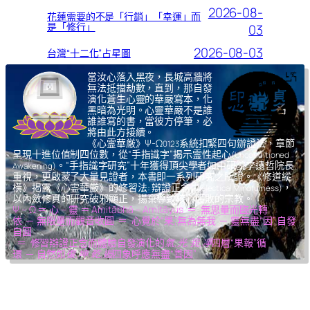
2026-08-
花蓮需要的不是「行銷」「幸運」而
是「修行」
03
2026-08-03
台灣“十二化”占星圖
當汝心落入黑夜，長城高牆將
無法抵擋劫數，直到，那自發
演化蒼生心靈的華嚴寫本，化
黑暗為光明。心靈華嚴不是誰
誰誰寫的書，當彼方停筆，必
將由此方接續。
《心霊華厳》Ψ-Ω
系統扣緊四句辦證法，章節
0123
呈現十進位值制四位數，從“手指識字”揭示霊性起心
(Unconditioned
。“手指識字研究”十年獲得頂尖學者如中研院李遠哲院長
Awakening)
重視，更啟蒙了大量見證者，本書即一系列研究之所證。《修道縱
橫》揭露《心霊華厳》的修習法: 辯證正念
，
(Dialectical Mindfulness)
以內斂修真的研究破邪顯正，揚棄導致核心腐敗的宗教。
Ψ – Ω ＝ 心 – 靈 ＝ Amitābhā – Amitāyus ＝ 無思量而臨光轉
依 ─ 無限量而觀音收圓 ＝ 心覺於“果”,無為無我 ─ 靈無盡“因”,自發
自圓
＝ 修習辯證正念而體驗自發演化的
氣,光,我,凈
四層“果報”循
環 ─ 自然如
復,坤,乾,逅
四象呼應無盡“善因”