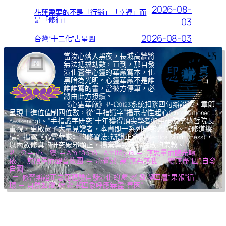
2026-08-
花蓮需要的不是「行銷」「幸運」而
是「修行」
03
2026-08-03
台灣“十二化”占星圖
當汝心落入黑夜，長城高牆將
無法抵擋劫數，直到，那自發
演化蒼生心靈的華嚴寫本，化
黑暗為光明。心靈華嚴不是誰
誰誰寫的書，當彼方停筆，必
將由此方接續。
《心霊華厳》Ψ-Ω
系統扣緊四句辦證法，章節
0123
呈現十進位值制四位數，從“手指識字”揭示霊性起心
(Unconditioned
。“手指識字研究”十年獲得頂尖學者如中研院李遠哲院長
Awakening)
重視，更啟蒙了大量見證者，本書即一系列研究之所證。《修道縱
橫》揭露《心霊華厳》的修習法: 辯證正念
，
(Dialectical Mindfulness)
以內斂修真的研究破邪顯正，揚棄導致核心腐敗的宗教。
Ψ – Ω ＝ 心 – 靈 ＝ Amitābhā – Amitāyus ＝ 無思量而臨光轉
依 ─ 無限量而觀音收圓 ＝ 心覺於“果”,無為無我 ─ 靈無盡“因”,自發
自圓
＝ 修習辯證正念而體驗自發演化的
氣,光,我,凈
四層“果報”循
環 ─ 自然如
復,坤,乾,逅
四象呼應無盡“善因”