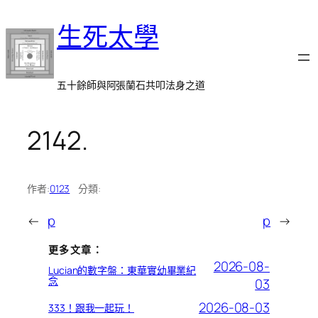
跳
生死太學
至
主
要
內
五十餘師與阿張蘭石共叩法身之道
容
2142.
作者:
0123
分類:
←
p
p
→
更多文章：
2026-08-
Lucian的數字盤：東華實幼畢業紀
念
03
2026-08-03
333！跟我一起玩！